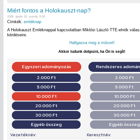
Miért fontos a Holokauszt-nap?
2008. április 16. szerda, 0:00
Címkék:
emléknap
A Holokauszt Emléknappal kapcsolatban Miklósi László TTE-elnök válasz
kérdéseire.
Hallgassa meg a műsort!
Akkor tudunk dolgozni, ha Ön is segít!