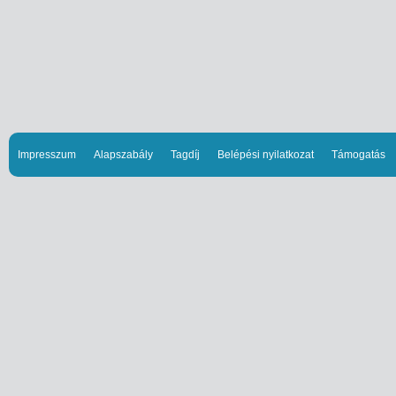
Impresszum
Alapszabály
Tagdíj
Belépési nyilatkozat
Támogatás