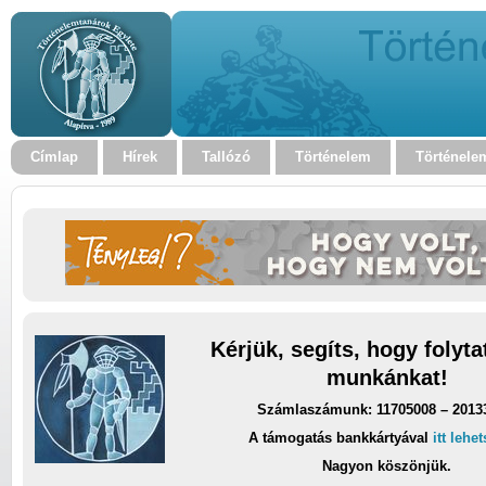
Címlap
Hírek
Tallózó
Történelem
Történele
Kérjük, segíts, hogy folyt
munkánkat!
Számlaszámunk: 11705008 – 2013
A támogatás bankkártyával
itt lehe
Nagyon köszönjük.