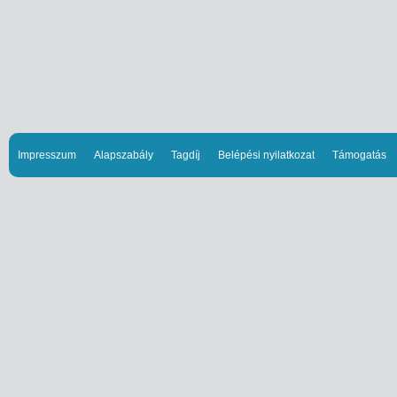
Impresszum
Alapszabály
Tagdíj
Belépési nyilatkozat
Támogatás