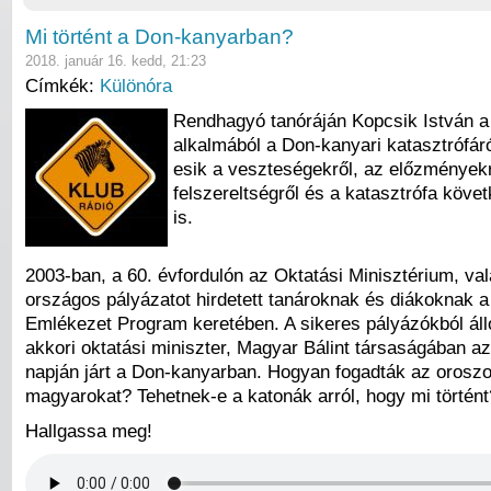
Mi történt a Don-kanyarban?
2018. január 16. kedd, 21:23
Címkék:
Különóra
Rendhagyó tanóráján Kopcsik István a 
alkalmából a Don-kanyari katasztrófár
esik a veszteségekről, az előzményekr
felszereltségről és a katasztrófa köve
is.
2003-ban, a 60. évfordulón az Oktatási Minisztérium, va
országos pályázatot hirdetett tanároknak és diákoknak 
Emlékezet Program keretében. A sikeres pályázókból áll
akkori oktatási miniszter, Magyar Bálint társaságában az
napján járt a Don-kanyarban. Hogyan fogadták az orosz
magyarokat? Tehetnek-e a katonák arról, hogy mi történt
Hallgassa meg!