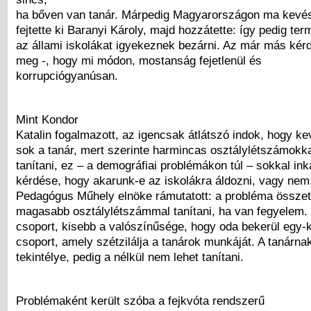
ha bőven van tanár. Márpedig Magyarországon ma kevés
fejtette ki Baranyi Károly, majd hozzátette: így pedig te
az állami iskolákat igyekeznek bezárni. Az már más kér
meg -, hogy mi módon, mostanság fejetlenül és
korrupciógyanúsan.
Mint Kondor
Katalin fogalmazott, az igencsak átlátszó indok, hogy k
sok a tanár, mert szerinte harmincas osztálylétszámokk
tanítani, ez – a demográfiai problémákon túl – sokkal in
kérdése, hogy akarunk-e az iskolákra áldozni, vagy nem
Pedagógus Műhely elnöke rámutatott: a probléma összete
magasabb osztálylétszámmal tanítani, ha van fegyelem.
csoport, kisebb a valószínűsége, hogy oda bekerül egy-k
csoport, amely szétzilálja a tanárok munkáját. A tanárn
tekintélye, pedig a nélkül nem lehet tanítani.
Problémaként került szóba a fejkvóta rendszerű