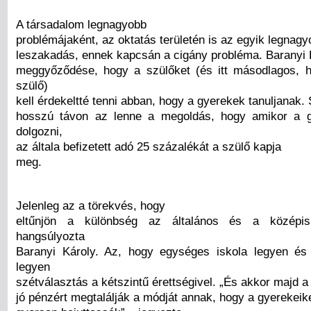
A társadalom legnagyobb
problémájaként, az oktatás területén is az egyik legnag
leszakadás, ennek kapcsán a cigány probléma. Baranyi 
meggyőződése, hogy a szülőket (és itt másodlagos, 
szülő)
kell érdekeltté tenni abban, hogy a gyerekek tanuljanak. 
hosszú távon az lenne a megoldás, hogy amikor a 
dolgozni,
az általa befizetett adó 25 százalékát a szülő kapja
meg.
Jelenleg az a törekvés, hogy
eltűnjön a különbség az általános és a középis
hangsúlyozta
Baranyi Károly. Az, hogy egységes iskola legyen és
legyen
szétválasztás a kétszintű érettségivel. „És akkor majd a
jó pénzért megtalálják a módját annak, hogy a gyerekeike