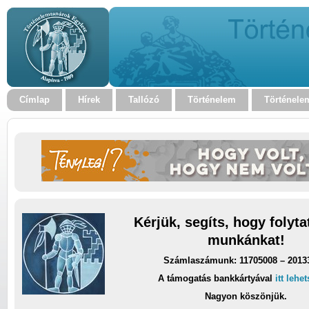
Címlap
Hírek
Tallózó
Történelem
Történele
Kérjük, segíts, hogy folyt
munkánkat!
Számlaszámunk: 11705008 – 2013
A támogatás bankkártyával
itt lehe
Nagyon köszönjük.