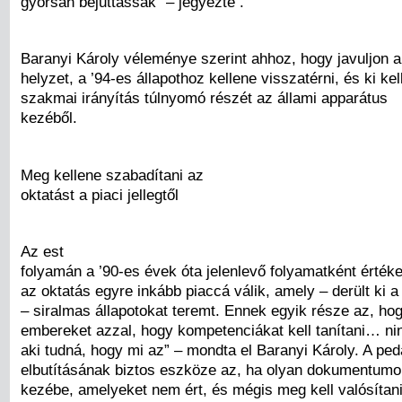
gyorsan bejuttassák” – jegyezte .
Baranyi Károly véleménye szerint ahhoz, hogy javuljon a
helyzet, a ’94-es állapothoz kellene visszatérni, és ki ke
szakmai irányítás túlnyomó részét az állami apparátus
kezéből.
Meg kellene szabadítani az
oktatást a piaci jellegtől
Az est
folyamán a ’90-es évek óta jelenlevő folyamatként értéke
az oktatás egyre inkább piaccá válik, amely – derült ki 
– siralmas állapotokat teremt. Ennek egyik része az, ho
embereket azzal, hogy kompetenciákat kell tanítani… nin
aki tudná, hogy mi az” – mondta el Baranyi Károly. A pe
elbutításának biztos eszköze az, ha olyan dokumentumo
kezébe, amelyeket nem ért, és mégis meg kell valósítan