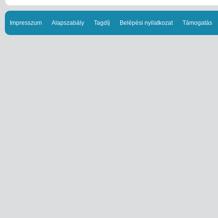
Impresszum
Alapszabály
Tagdíj
Belépési nyilatkozat
Támogatás