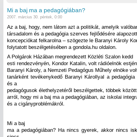
Mi a baj ma a pedagógiában?
2007. március 30. péntek, 0:00
Az a baj, hogy, nem látom azt a politikát, amelyik valóba
társadalom és a pedagógia szerves fejlődésére alapozott
koncepciókat felkarolna – szögezte le Baranyi Károly Ko
folytatott beszélgetésében a gondola.hu oldalon.
A Polgárok Házában megrendezett Közléti Szalon kedd
esti rendezvényén, Kondor Katalin, volt rádióelnök estjé
Baranyi Károly, a Nemzeti Pedagógus Műhely elnöke volt
tanárként tevékenykedő Baranyi Károllyal a pedagógia 
és a
pedagógusok élethelyzetéről beszélgettek, többek között
arról, hogy mi a baj ma a pedagógiában, az iskolai integ
és a cigányproblémákról.
Mi a baj
ma a pedagógiában? Ha nincs gyerek, akkor nincs is
sincs,