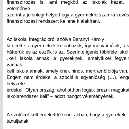
finanszírozás is, ami megköti az iskolák kezét. 
véleménye
szerint a jelenlegi helyett egy a gyermeklétszámra kev
finanszírozási rendszert kellene kialakítani.
Az iskolai integrációról szólva Baranyi Károly
kifejtette, a gyermekek különbözők, így motivációjuk, a s
hátterük és az eszük is az. Szerinte igenis többféle isk
„kell iskola annak a gyereknek, amelyikkel fegye
vannak,
kell iskola annak, amelyiknek nincs, mert ambíciója van, 
Engem nem érdekel a szociális egyenlőség (…), en
helyzete
érdekel. Olyan ország, ahol otthon fogják érezni magukat
iskolarendszer kell” – adott hangot véleményének.
A szülőket kell érdekeltté tenni abban, hogy a gyerekek
tanuljanak