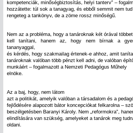
kompetenciák, minőségbiztosítás, helyi tanterv” – fogal
hozzátette: túl sok a tanagyag, és ebből semmit nem tud
rengeteg a tankönyv, de a zöme rossz minőségű.
Nem az a probléma, hogy a tanároknak két órával többet
kell tanítani, hanem az, hogy nem bírnak a gye
tananyaggal,
és kérdés, hogy szakmailag értenek-e ahhoz, amit tanít
tanároknak valóban több pénzt kell adni, de valóban épít
munkáért – fogalmazott a Nemzeti Pedagógus Műhely
elnöke.
Az a baj, hogy, nem látom
azt a politikát, amelyik valóban a társadalom és a pedag
fejlődésére alapozott bátor koncepciókat felkarolna – szö
beszélgetésben Baranyi Károly. Nem „reformokra”, ha
elindítására van szükség, amelyeket a tanárok meg tud
oldani.