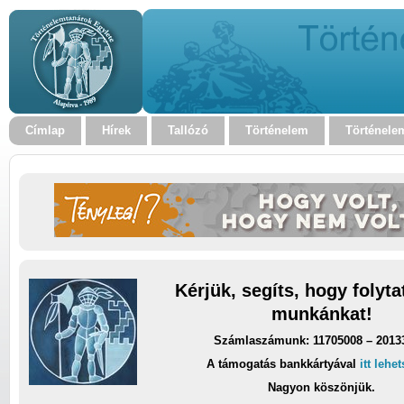
Címlap
Hírek
Tallózó
Történelem
Történele
Kérjük, segíts, hogy folyt
munkánkat!
Számlaszámunk: 11705008 – 2013
A támogatás bankkártyával
itt lehe
Nagyon köszönjük.