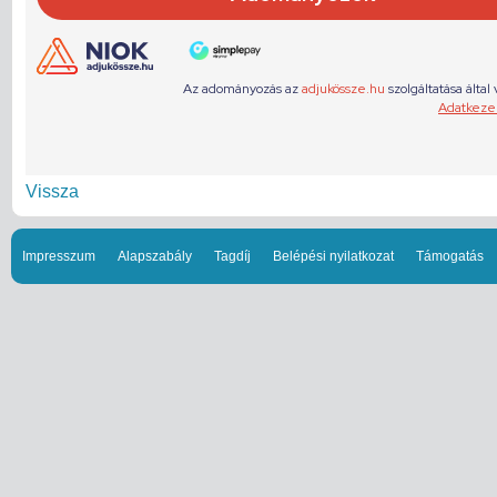
Vissza
Impresszum
Alapszabály
Tagdíj
Belépési nyilatkozat
Támogatás