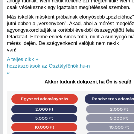
ahogy tudnak. Nem nekik kellene ezt megtenniük! Nem c
csak védekeznek egy igaztalan megítéléssel szemben.
Más iskolák másként próbálnak előnyösebb „pozícióhoz”
jutni ebben a „versenyben”. Akad, ahol a mérést megelő
agyongyakoroltatják a korábbi évekből összegyűjtött fel
feladatait. Értelme ennek sincs több, mint a sunnyogó h
mérés idején. De szégyenkezni valójuk nem nekik
van!
A teljes cikk +
hozzászólások az Osztályfőnök.hu-n
»
Akkor tudunk dolgozni, ha Ön is segít!