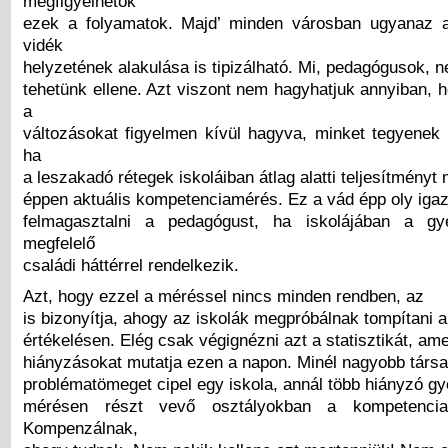
megfigyelhetők
ezek a folyamatok. Majd’ minden városban ugyanaz a
vidék
helyzetének alakulása is tipizálható. Mi, pedagógusok, 
tehetünk ellene. Azt viszont nem hagyhatjuk annyiban, 
a
változásokat figyelmen kívül hagyva, minket tegyenek f
ha
a leszakadó rétegek iskoláiban átlag alatti teljesítményt
éppen aktuális kompetenciamérés. Ez a vád épp oly igaz
felmagasztalni a pedagógust, ha iskolájában a g
megfelelő
családi háttérrel rendelkezik.
Azt, hogy ezzel a méréssel nincs minden rendben, az
is bizonyítja, ahogy az iskolák megpróbálnak tompítani a
értékelésen. Elég csak végignézni azt a statisztikát, ame
hiányzásokat mutatja ezen a napon. Minél nagyobb társ
problématömeget cipel egy iskola, annál több hiányzó gy
mérésen részt vevő osztályokban a kompetencia
Kompenzálnak,