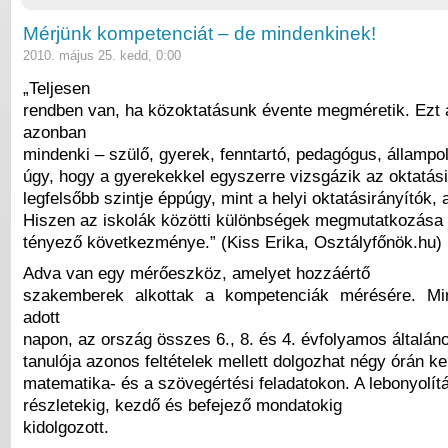
Mérjünk kompetenciát – de mindenkinek!
2010. május 25. kedd, 0:00
„Teljesen
rendben van, ha közoktatásunk évente megméretik. Ezt 
azonban
mindenki – szülő, gyerek, fenntartó, pedagógus, állampolg
úgy, hogy a gyerekekkel egyszerre vizsgázik az oktatás
legfelsőbb szintje éppúgy, mint a helyi oktatásirányítók, 
Hiszen az iskolák közötti különbségek megmutatkozása
tényező következménye.” (Kiss Erika, Osztályfőnök.hu)
Adva van egy mérőeszköz, amelyet hozzáértő
szakemberek alkottak a kompetenciák mérésére. Mi
adott
napon, az ország összes 6., 8. és 4. évfolyamos általán
tanulója azonos feltételek mellett dolgozhat négy órán ke
matematika- és a szövegértési feladatokon. A lebonyolít
részletekig, kezdő és befejező mondatokig
kidolgozott.