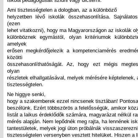
iskola pedagógusait szidni vagy dicsérni.
Ami tisztességtelen a dologban, az a különböző
helyzetben lévő iskolák összehasonlítása. Sajnálato
(ezen
lehet vitatkozni), hogy ma Magyarországon az iskolák o
különböznek egymástól, olyan kritériumok különbözt
amelyek
erősen megkérdőjelezik a kompetenciamérés eredmén
közötti
összehasonlíthatóságát. Az, hogy ezt mégis megte
olyan
részletek elhallgatásával, melyek mérésére képtelenek, 
tisztességtelen.
Ne higgye senki,
hogy a szakemberek ezzel nincsenek tisztában! Pontosan
beszélünk. Ezért többszörös a felelősségük, amikor kö
listát a laikus érdeklődők számára, magyarázat nélkül r
mérés alapján. Nem lepődnék meg rajta, ha lennének isk
tantestületek, melyek jogi úton próbálnák visszaszerezni
tisztességtelen versenyben vesztett hitelüket. Hiszen a l