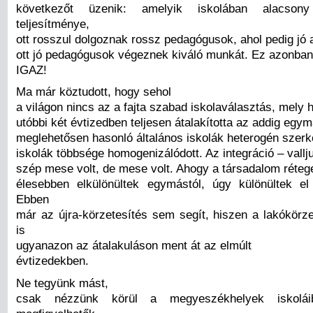
következőt üzenik: amelyik iskolában alacso
teljesítménye,
ott rosszul dolgoznak rossz pedagógusok, ahol pedig jó a
ott jó pedagógusok végeznek kiváló munkát. Ez azonba
IGAZ!
Ma már köztudott, hogy sehol
a világon nincs az a fajta szabad iskolaválasztás, mely
utóbbi két évtizedben teljesen átalakította az addig egy
meglehetősen hasonló általános iskolák heterogén szerk
iskolák többsége homogenizálódott. Az integráció – vallj
szép mese volt, de mese volt. Ahogy a társadalom réteg
élesebben elkülönültek egymástól, úgy különültek el
Ebben
már az újra-körzetesítés sem segít, hiszen a lakókörz
is
ugyanazon az átalakuláson ment át az elmúlt
évtizedekben.
Ne tegyünk mást,
csak nézzünk körül a megyeszékhelyek iskolái