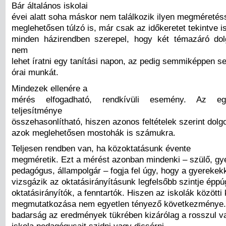
Bár általános iskolai
évei alatt soha máskor nem találkozik ilyen megméretés
meglehetősen túlzó is, már csak az időkeretet tekintve is
minden házirendben szerepel, hogy két témazáró dol
nem
lehet íratni egy tanítási napon, az pedig semmiképpen s
órai munkát.
Mindezek ellenére a
mérés elfogadható, rendkívüli esemény. Az e
teljesítménye
összehasonlítható, hiszen azonos feltételek szerint dol
azok meglehetősen mostohák is számukra.
Teljesen rendben van, ha közoktatásunk évente
megméretik. Ezt a mérést azonban mindenki – szülő, gye
pedagógus, állampolgár – fogja fel úgy, hogy a gyerekek
vizsgázik az oktatásirányításunk legfelsőbb szintje éppúg
oktatásirányítók, a fenntartók. Hiszen az iskolák között
megmutatkozása nem egyetlen tényező következménye. J
badarság az eredmények tükrében kizárólag a rosszul vag