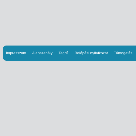
Impresszum
Alapszabály
Tagdíj
Belépési nyilatkozat
Támogatás