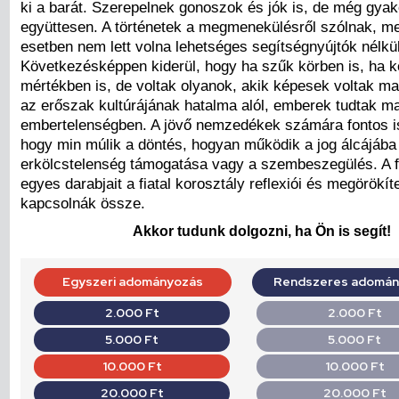
ki a barát. Szerepelnek gonoszok és jók is, de még gyak
együttesen. A történetek a megmenekülésről szólnak, m
esetben nem lett volna lehetséges segítségnyújtók nélkül
Következésképpen kiderül, hogy ha szűk körben is, ha ko
mértékben is, de voltak olyanok, akik képesek voltak ma
az erőszak kultúrájának hatalma alól, emberek tudtak m
embertelenségben. A jövő nemzedékek számára fontos is
hogy min múlik a döntés, hogyan működik a jog álcájába 
erkölcstelenség támogatása vagy a szembeszegülés. A f
egyes darabjait a fiatal korosztály reflexiói és megörökít
kapcsolnák össze.
Akkor tudunk dolgozni, ha Ön is segít!