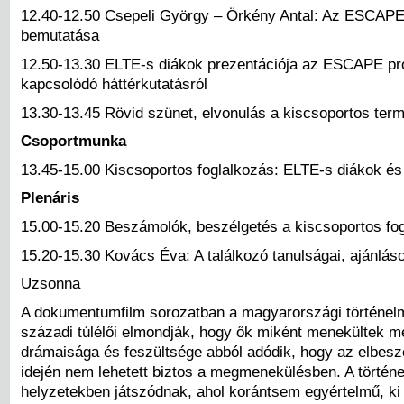
12.40-12.50 Csepeli György – Örkény Antal: Az ESCAPE 
bemutatása
12.50-13.30 ELTE-s diákok prezentációja az ESCAPE pr
kapcsolódó háttérkutatásról
13.30-13.45 Rövid szünet, elvonulás a kiscsoportos ter
Csoportmunka
13.45-15.00 Kiscsoportos foglalkozás: ELTE-s diákok és
Plenáris
15.00-15.20 Beszámolók, beszélgetés a kiscsoportos fog
15.20-15.30 Kovács Éva: A találkozó tanulságai, ajánlás
Uzsonna
A dokumentumfilm sorozatban a magyarországi történel
századi túlélői elmondják, hogy ők miként menekültek me
drámaisága és feszültsége abból adódik, hogy az elbesz
idején nem lehetett biztos a megmenekülésben. A történe
helyzetekben játszódnak, ahol korántsem egyértelmű, ki