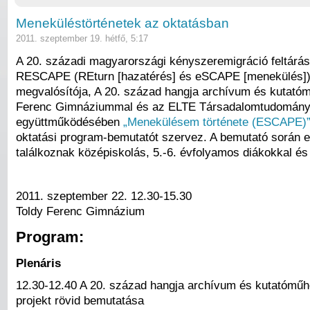
Meneküléstörténetek az oktatásban
2011. szeptember 19. hétfő, 5:17
A 20. századi magyarországi kényszeremigráció feltárás
RESCAPE (REturn [hazatérés] és eSCAPE [menekülés])
megvalósítója, A 20. század hangja archívum és kutatóm
Ferenc Gimnáziummal és az ELTE Társadalomtudományi
együttműködésében
„Menekülésem története (ESCAPE)
oktatási program-bemutatót szervez. A bemutató során 
találkoznak középiskolás, 5.-6. évfolyamos diákokkal és 
2011. szeptember 22. 12.30-15.30
Toldy Ferenc Gimnázium
Program:
Plenáris
12.30-12.40 A 20. század hangja archívum és kutatóm
projekt rövid bemutatása