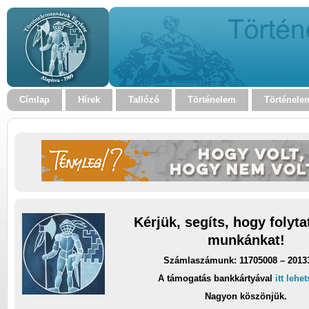
Címlap
Hírek
Tallózó
Történelem
Történele
Kérjük, segíts, hogy folyt
munkánkat!
Számlaszámunk: 11705008 – 2013
A támogatás bankkártyával
itt lehe
Nagyon köszönjük.