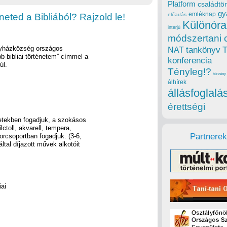
Platform
családtör
gy
emléknap
eted a Bibliából? Rajzold le!
előadás
Különóra
interjú
módszertani 
gyházközség országos
tankönyv
NAT
b bibliai történetem” címmel a
konferencia
úl.
Tényleg!?
törvény
álhírek
állásfoglalá
érettségi
etekben fogadjuk, a szokásos
ilctoll, akvarell, tempera,
Partnerek
orcsoportban fogadjuk. (3-6,
által díjazott művek alkotóit
iai