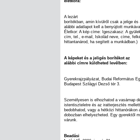
életkora:
A lezárt
borítékban, amin kívülről csak a jelige és
alábbi adatlapot kell a benyújtott munkáva
Életkor: A kép címe: Igeszakasz: A gyülek
cím, tel., e-mail, Iskolád neve, címe, felk
hittantanárod, ha segített a munkádban.)
A képeket és a jeligés borítékot az
alábbi címre küldheted levélben:
Gyerekrajzpályázat, Budai Református E
Budapest Szilágyi Dezső tér 3.
Személyesen is elhozhatod a vasárnap dél
istentiszteletre és az iratterjesztés melle
bedobhatod, vagy a hétközi hittanórákon 
dobozban elhelyezheted. Egy gyerektől m
várunk.
Beadási