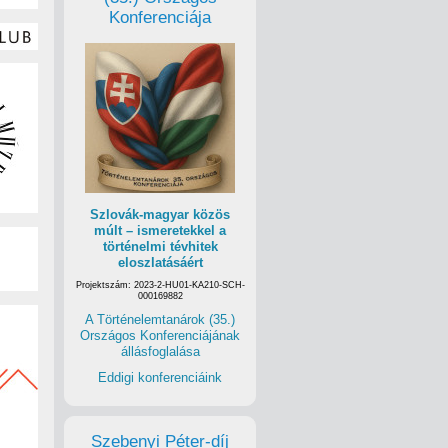
Konferenciája
Szlovák-magyar közös
múlt – ismeretekkel a
történelmi tévhitek
eloszlatásáért
Projektszám: 2023-2-HU01-KA210-SCH-
000169882
A Történelemtanárok (35.)
Országos Konferenciájának
állásfoglalása
Eddigi konferenciáink
Szebenyi Péter-díj