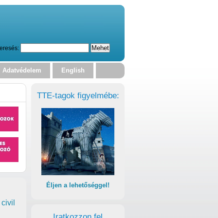
eresés:
Adatvédelem
English
TTE-tagok figyelmébe:
Éljen a lehetőséggel!
civil
Iratkozzon fel