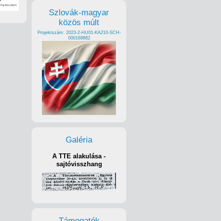
Szlovák-magyar
közös múlt
Projektszám: 2023-2-HU01-KA210-SCH-
000169882
Galéria
A TTE alakulása -
sajtóvisszhang
Támogatók