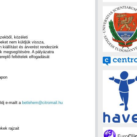
ekből, közéleti
épeket nem küldjük vissza,
kiállítást és árverést rendezünk
ek megsegítésére. A pályázatra
replő feltételek elfogadását
apon
ldj e-mailt a
betlehem@citromail.hu
kek rajzait