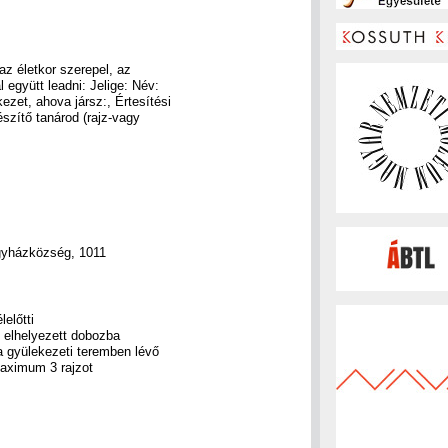
 az életkor szerepel, az
l együtt leadni: Jelige: Név:
ezet, ahova jársz:, Értesítési
észítő tanárod (rajz-vagy
gyházközség, 1011
előtti
tt elhelyezett dobozba
a gyülekezeti teremben lévő
aximum 3 rajzot