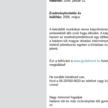
határidő:
2006. január 31.
Eredményhirdetés és
kiállítás:
2006. május.
A beküldött munkákat neves képzőművész
emberekből álló zsűri fogja elbírálni. A k
hanem az eredményhirdetéssel egy időben 
a határon túli magyar oktatási intézmény
történő jelentkezés egyben a kiírásban sze
jelenti.
Ezt a felhívást a
www.gyulekezet.hu
honl
megtalálod!
Ha további kérdésed van,
hívd a 06-20/560-9620-as telefont vagy kü
címre!
Nagy örömmel fogadjuk
határon túli és más szórványban élő gyere
is!