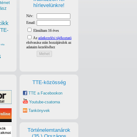
ténet
hírlevelünkre!
ász
cikk
TTE-
vita
s
TTE-közösség
TTE a Facebookon
Youtube-csatorna
Tankönyvek
Történelemtanárok
(35.) Országos