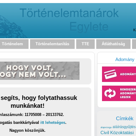
K
Történelem
Történelemtanítás
TTE
Átláthatóság
Adomány
 segíts, hogy folytathassuk
munkánkat!
laszámunk: 11705008 – 20133762.
Címkék
ogatás bankkártyával
itt lehetséges
.
aláírásgyűjtés
alapvizsga
Nagyon köszönjük.
Civil Közoktatási