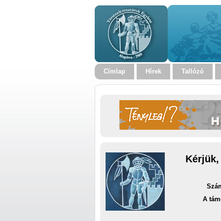
Címlap
Hírek
Tallózó
Kérjük,
Szám
A tám