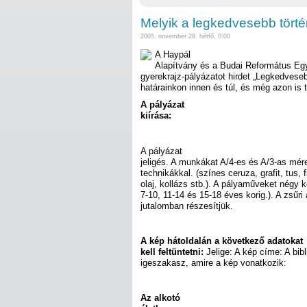
Melyik a legkedvesebb történ
2005. november 28. hétfő, 0:00
A Haypál
Alapítvány és a Budai Református E
gyerekrajz-pályázatot hirdet „Legkedveseb
határainkon innen és túl, és még azon is t
A pályázat
kiírása:
A pályázat
jeligés. A munkákat A/4-es és A/3-as mér
technikákkal. (színes ceruza, grafit, tus, f
olaj, kollázs stb.). A pályaműveket négy k
7-10, 11-14 és 15-18 éves korig.). A zsűri 
jutalomban részesítjük.
A kép hátoldalán a következő adatokat
kell feltüntetni:
Jelige: A kép címe: A bibl
igeszakasz, amire a kép vonatkozik:
Az alkotó