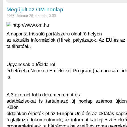
Megújult az OM-honlap
2003. február 26. szerda, 0:00
http://www.om.hu
A naponta frissülő portálszerű oldal fő helyén
az aktuális információk (Hírek, pályázatok, Az EU és az 
találhatóak.
Ugyancsak a főoldalról
érhető el a Nemzeti Emlékezet Program (hamarosan indu
is.
A 3 ezernél több dokumentumot és
adatbázisokat is tartalmazó új honlap számos újdon
Külön
oldalakon érhetők el az Európai Unió és az oktatás kapc
foglalkozó dokumentumok, az informatikai fejlesztésekrő
programleírások, a hátrányos helyzetű és roma gyerekek 