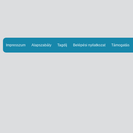
Impresszum
Alapszabály
Tagdíj
Belépési nyilatkozat
Támogatás