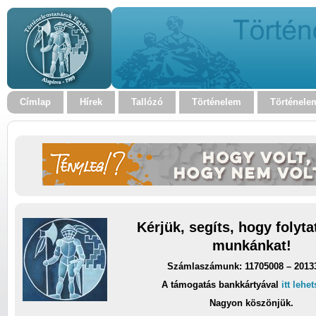
Címlap
Hírek
Tallózó
Történelem
Történele
Kérjük, segíts, hogy folyt
munkánkat!
Számlaszámunk: 11705008 – 2013
A támogatás bankkártyával
itt lehe
Nagyon köszönjük.