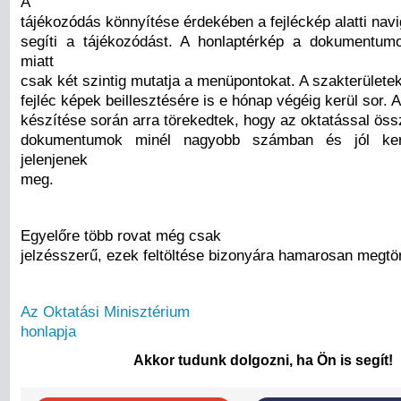
A
tájékozódás könnyítése érdekében a fejléckép alatti na
segíti a tájékozódást. A honlaptérkép a dokumentu
miatt
csak két szintig mutatja a menüpontokat. A szakterülete
fejléc képek beillesztésére is e hónap végéig kerül sor. 
készítése során arra törekedtek, hogy az oktatással ös
dokumentumok minél nagyobb számban és jól ke
jelenjenek
meg.
Egyelőre több rovat még csak
jelzésszerű, ezek feltöltése bizonyára hamarosan megtör
Az Oktatási Minisztérium
honlapja
Akkor tudunk dolgozni, ha Ön is segít!