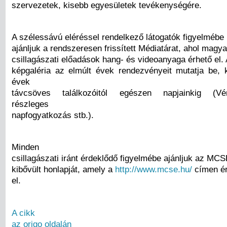
szervezetek, kisebb egyesületek tevékenységére.
A szélessávú eléréssel rendelkező látogatók figyelmébe
ajánljuk a rendszeresen frissített Médiatárat, ahol magy
csillagászati előadások hang- és videoanyaga érhető el. 
képgaléria az elmúlt évek rendezvényeit mutatja be,
évek
távcsöves találkozóitól egészen napjainkig (Vén
részleges
napfogyatkozás stb.).
Minden
csillagászati iránt érdeklődő figyelmébe ajánljuk az MCS
kibővült honlapját, amely a
http://www.mcse.hu/
címen ér
el.
A cikk
az origo oldalán