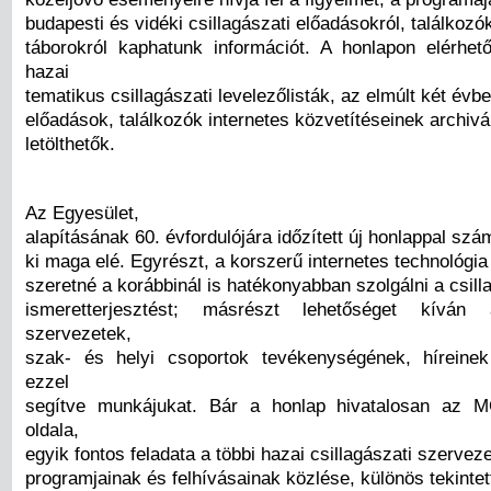
budapesti és vidéki csillagászati előadásokról, találkozók
táborokról kaphatunk információt. A honlapon elérhe
hazai
tematikus csillagászati levelezőlisták, az elmúlt két évb
előadások, találkozók internetes közvetítéseinek archivál
letölthetők.
Az Egyesület,
alapításának 60. évfordulójára időzített új honlappal szám
ki maga elé. Egyrészt, a korszerű internetes technológia
szeretné a korábbinál is hatékonyabban szolgálni a csill
ismeretterjesztést; másrészt lehetőséget kíván
szervezetek,
szak- és helyi csoportok tevékenységének, híreinek
ezzel
segítve munkájukat. Bár a honlap hivatalosan az M
oldala,
egyik fontos feladata a többi hazai csillagászati szerveze
programjainak és felhívásainak közlése, különös tekintett