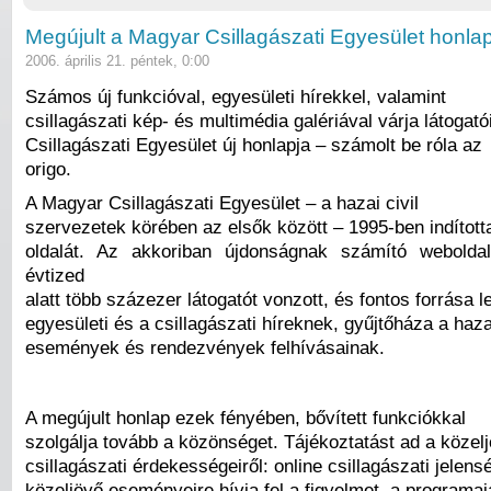
Megújult a Magyar Csillagászati Egyesület honla
2006. április 21. péntek, 0:00
Számos új funkcióval, egyesületi hírekkel, valamint
csillagászati kép- és multimédia galériával várja látogat
Csillagászati Egyesület új honlapja – számolt be róla az
origo.
A Magyar Csillagászati Egyesület – a hazai civil
szervezetek körében az elsők között – 1995-ben indította
oldalát. Az akkoriban újdonságnak számító weboldal
évtized
alatt több százezer látogatót vonzott, és fontos forrása le
egyesületi és a csillagászati híreknek, gyűjtőháza a haza
események és rendezvények felhívásainak.
A megújult honlap ezek fényében, bővített funkciókkal
szolgálja tovább a közönséget. Tájékoztatást ad a közel
csillagászati érdekességeiről: online csillagászati jelen
közeljövő eseményeire hívja fel a figyelmet, a programa