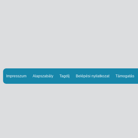
Impresszum
Alapszabály
Tagdíj
Belépési nyilatkozat
Támogatás