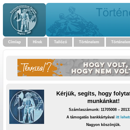
Címlap
Hírek
Tallózó
Történelem
Történele
Kérjük, segíts, hogy folyt
munkánkat!
Számlaszámunk: 11705008 – 2013
A támogatás bankkártyával
itt lehe
Nagyon köszönjük.