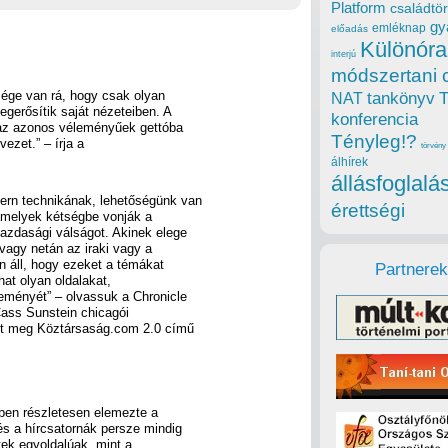
Platform
családtör
gy
emléknap
előadás
Különóra
interjú
módszertani 
ége van rá, hogy csak olyan
tankönyv
NAT
erősítik saját nézeteiben. A
konferencia
 az azonos véleményűek gettóba
Tényleg!?
ezet.” – írja a
törvény
álhírek
állásfoglalá
ern technikának, lehetőségünk van
érettségi
 amelyek kétségbe vonják a
gazdasági válságot. Akinek elege
 vagy netán az iraki vagy a
n áll, hogy ezeket a témákat
Partnerek
lhat olyan oldalakat,
leményét” – olvassuk a Chronicle
Cass Sunstein chicagói
ent meg Köztársaság.com 2.0 című
en részletesen elemezte a
és a hírcsatornák persze mindig
tek egyoldalúak, mint a