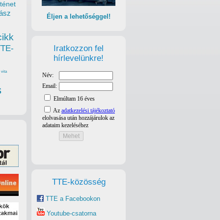
ténet
ász
Éljen a lehetőséggel!
cikk
Iratkozzon fel
TTE-
hírlevelünkre!
vita
s
TTE-közösség
TTE a Facebookon
Youtube-csatorna