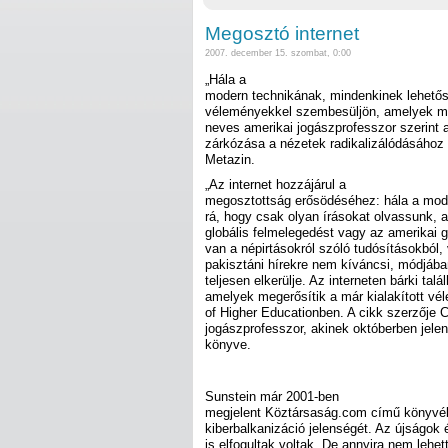
Megosztó internet
2007. december 15. szombat, 0:00
„Hála a
modern technikának, mindenkinek lehetős
véleményekkel szembesüljön, amelyek meg
neves amerikai jogászprofesszor szerint
zárkózása a nézetek radikalizálódásához v
Metazin.
„Az internet hozzájárul a
megosztottság erősödéséhez: hála a mod
rá, hogy csak olyan írásokat olvassunk,
globális felmelegedést vagy az amerikai 
van a népirtásokról szóló tudósításokból,
pakisztáni hírekre nem kíváncsi, módjába
teljesen elkerülje. Az interneten bárki talá
amelyek megerősítik a már kialakított vé
of Higher Educationben. A cikk szerzője 
jogászprofesszor, akinek októberben jel
könyve.
Sunstein már 2001-ben
megjelent Köztársaság.com című könyvéb
kiberbalkanizáció jelenségét. Az újságok 
is elfogultak voltak. De annyira nem lehet