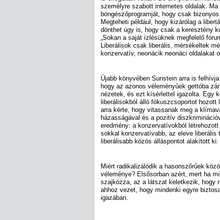
személyre szabott internetes oldalak. Ma b
böngészőprogramját, hogy csak bizonyos 
Megteheti például, hogy kizárólag a libertá
dönthet úgy is, hogy csak a keresztény k
„Sokan a saját ízlésüknek megfelelő fóru
Liberálisok csak liberális, mérsékeltek m
konzervatív, neonácik neonáci oldalakat o
Újabb könyvében Sunstein arra is felhívja
hogy az azonos véleményűek gettóba zárk
nézetek, és ezt kísérlettel igazolta. Egy
liberálisokból álló fókuszcsoportot hozott 
arra kérte, hogy vitassanak meg a klíma
házasságával és a pozitív diszkrimináció
eredmény: a konzervatívokból létrehozot
sokkal konzervatívabb, az eleve liberális
liberálisabb közös álláspontot alakított ki.
Miért radikalizálódik a hasonszőrűek köz
véleménye? Elsősorban azért, mert ha min
szajkózza, az a látszat keletkezik, hogy 
ahhoz vezet, hogy mindenki egyre biztos
igazában.