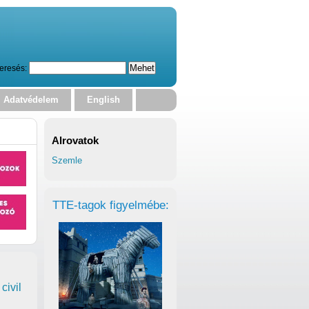
eresés:
Adatvédelem
English
Alrovatok
Szemle
TTE-tagok figyelmébe:
civil