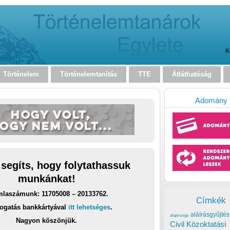
K
Történelem
Történelemtanítás
TTE
Átláthatóság
Adomány
 segíts, hogy folytathassuk
munkánkat!
laszámunk: 11705008 – 20133762.
Címkék
ogatás bankkártyával
itt lehetséges
.
aláírásgyűjtés
alapvizsga
Nagyon köszönjük.
Civil Közoktatási