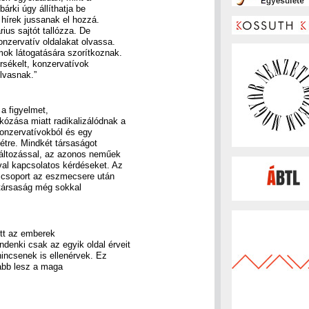
árki úgy állíthatja be
hírek jussanak el hozzá.
rius sajtót tallózza. De
onzervatív oldalakat olvassa.
mok látogatására szorítkoznak.
érsékelt, konzervatívok
lvasnak.”
 a figyelmet,
ózása miatt radikalizálódnak a
 konzervatívokból és egy
létre. Mindkét társaságot
változással, az azonos neműek
val kapcsolatos kérdéseket. Az
t csoport az eszmecsere után
 társaság még sokkal
ött az emberek
denki csak az egyik oldal érveit
nincsenek is ellenérvek. Ez
abb lesz a maga