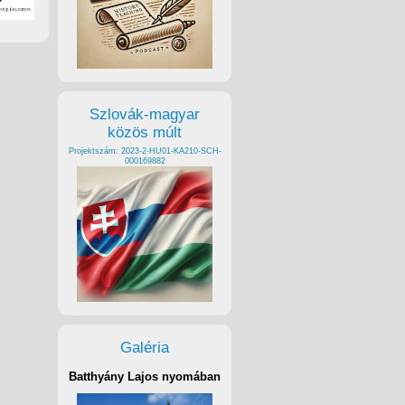
Szlovák-magyar
közös múlt
Projektszám: 2023-2-HU01-KA210-SCH-
000169882
Galéria
Batthyány Lajos nyomában