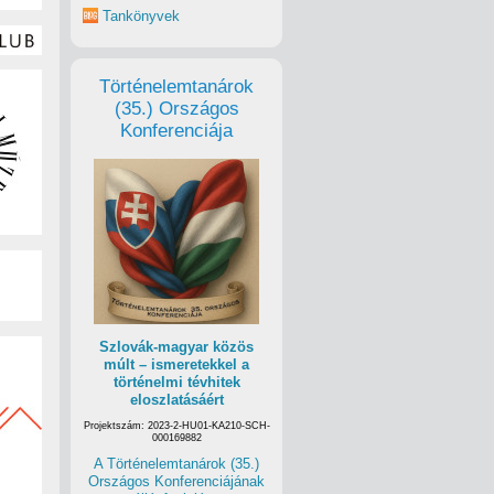
Tankönyvek
Történelemtanárok
(35.) Országos
Konferenciája
Szlovák-magyar közös
múlt – ismeretekkel a
történelmi tévhitek
eloszlatásáért
Projektszám: 2023-2-HU01-KA210-SCH-
000169882
A Történelemtanárok (35.)
Országos Konferenciájának