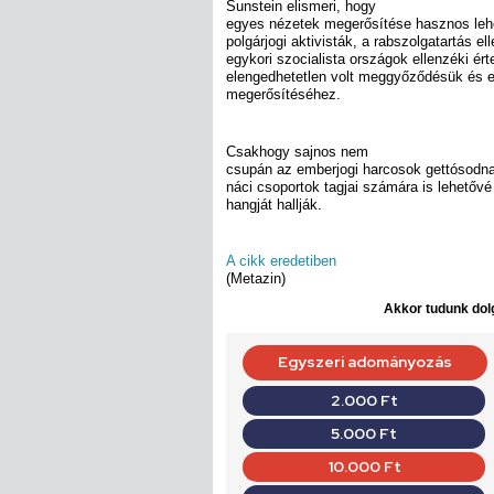
Sunstein elismeri, hogy
egyes nézetek megerősítése hasznos leh
polgárjogi aktivisták, a rabszolgatartás el
egykori szocialista országok ellenzéki ért
elengedhetetlen volt meggyőződésük és 
megerősítéséhez.
Csakhogy sajnos nem
csupán az emberjogi harcosok gettósodnak.
náci csoportok tagjai számára is lehetőv
hangját hallják.
A cikk eredetiben
(Metazin)
Akkor tudunk dolg