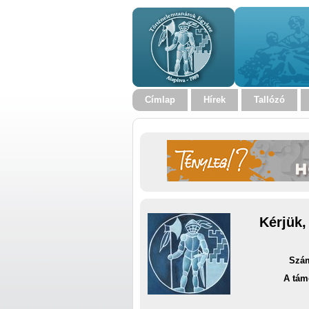
Címlap
Hírek
Tallózó
Kérjük,
Szám
A tám