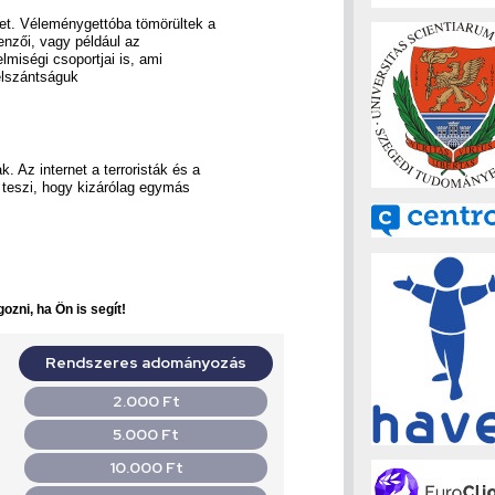
et. Véleménygettóba tömörültek a
lenzői, vagy például az
elmiségi csoportjai is, ami
elszántságuk
 Az internet a terroristák és a
é teszi, hogy kizárólag egymás
ozni, ha Ön is segít!