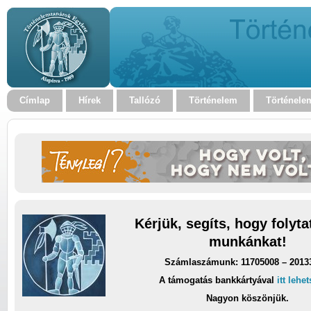
Címlap
Hírek
Tallózó
Történelem
Történele
Kérjük, segíts, hogy folyt
munkánkat!
Számlaszámunk: 11705008 – 2013
A támogatás bankkártyával
itt lehe
Nagyon köszönjük.