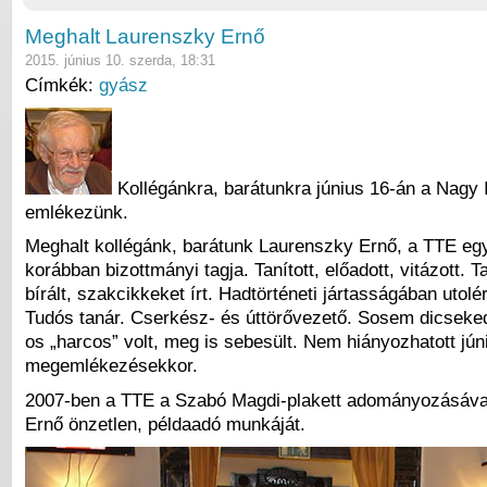
Meghalt Laurenszky Ernő
2015. június 10. szerda, 18:31
Címkék:
gyász
Kollégánkra, barátunkra június 16-án a Nagy 
emlékezünk.
Meghalt kollégánk, barátunk Laurenszky Ernő, a TTE egyi
korábban bizottmányi tagja. Tanított, előadott, vitázott.
bírált, szakcikkeket írt. Hadtörténeti jártasságában utolér
Tudós tanár. Cserkész- és úttörővezető. Sosem dicseked
os „harcos” volt, meg is sebesült. Nem hiányozhatott jún
megemlékezésekkor.
2007-ben a TTE a Szabó Magdi-plakett adományozásáva
Ernő önzetlen, példaadó munkáját.