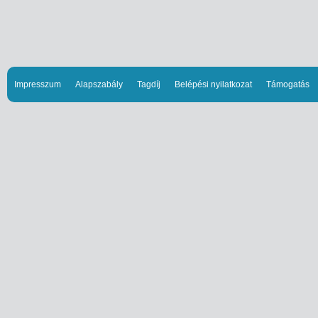
Impresszum
Alapszabály
Tagdíj
Belépési nyilatkozat
Támogatás