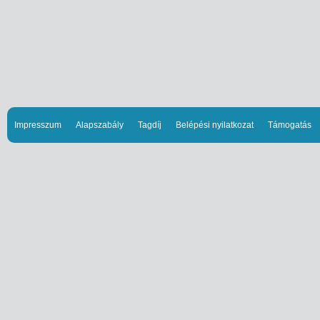
Impresszum
Alapszabály
Tagdíj
Belépési nyilatkozat
Támogatás