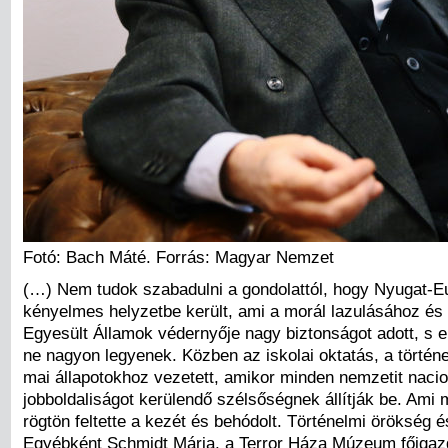
Fotó: Bach Máté. Forrás: Magyar Nemzet
(…) Nem tudok szabadulni a gondolattól, hogy Nyugat-Eu
kényelmes helyzetbe került, ami a morál lazulásához és 
Egyesült Államok védernyője nagy biztonságot adott, s 
ne nagyon legyenek. Közben az iskolai oktatás, a történe
mai állapotokhoz vezetett, amikor minden nemzetit nacio
jobboldaliságot kerülendő szélsőségnek állítják be. Ami m
rögtön feltette a kezét és behódolt. Történelmi örökség 
Egyébként Schmidt Mária, a Terror Háza Múzeum főigazga