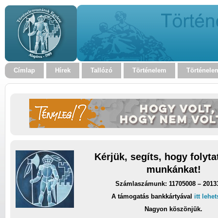
Címlap
Hírek
Tallózó
Történelem
Történele
Kérjük, segíts, hogy folyt
munkánkat!
Számlaszámunk: 11705008 – 2013
A támogatás bankkártyával
itt lehe
Nagyon köszönjük.