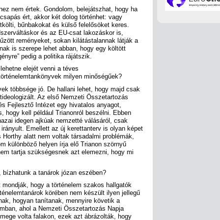
ihez nem értek. Gondolom, belejátszhat, hogy ha
sapás ért, akkor két dolog történhet: vagy
tkölti, bűnbakokat és külső felelősöket keres.
ndszerváltáskor és az EU-csat lakozáskor is,
űzött reményeket, sokan kilátástalannak látják a
nak is szerepe lehet abban, hogy egy költött
ényre” pedig a politika rájátszik.
ehetne elejét venni a téves
 történelemtankönyvek milyen minőségűek?
ek többsége jó. De hallani lehet, hogy majd csak
átideologizált. Az első Nemzeti Összetartozás
és Fejlesztő Intézet egy hivatalos anyagot,
, hogy kell például Trianonról beszélni. Ebben
 hazai idegen ajkúak nemzetté válásáról, csak
rányult. Emellett az új kerettanterv is olyan képet
s Horthy alatt nem voltak társadalmi problémák,
om különböző helyen írja elő Trianon szörnyű
nem tartja szükségesnek azt elemezni, hogy mi
, bízhatunk a tanárok józan eszében?
 mondják, hogy a történelem szakos hallgatók
rténelemtanárok körében nem készült ilyen jellegű
nak, hogyan tanítanak, mennyire követik a
giumban, ahol a Nemzeti Összetartozás Napja
ömege volta falakon, ezek azt ábrázolták, hogy