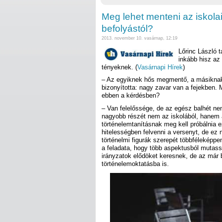
Meg lehet menteni az iskolai
befolyástól?
2013. november 10. vasárnap, 12:19
Lőrinc László t
inkább hisz a
tényeknek. (
Vasárnapi Hírek
)
– Az egyiknek hős megmentő, a másiknak g
bizonyította: nagy zavar van a fejekben.
ebben a kérdésben?
– Van felelőssége, de az egész balhét nem
nagyobb részét nem az iskolából, hanem a 
történelemtanításnak meg kell próbálnia
hitelességben felvenni a versenyt, de ez
történelmi figurák szerepét többféleképp
a feladata, hogy több aspektusból mutassa
irányzatok elődöket keresnek, de az már ba
történelemoktatásba is.