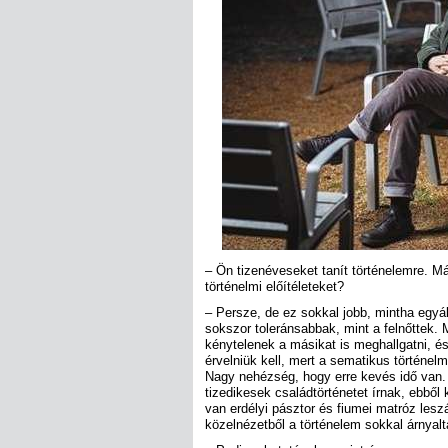
– Ön tizenéveseket tanít történelemre. Má
történelmi előítéleteket?
– Persze, de ez sokkal jobb, mintha egyá
sokszor toleránsabbak, mint a felnőttek. M
kénytelenek a másikat is meghallgatni, és
érvelniük kell, mert a sematikus történelm
Nagy nehézség, hogy erre kevés idő van.
tizedikesek családtörténetet írnak, ebből
van erdélyi pásztor és fiumei matróz lesz
közelnézetből a történelem sokkal árnyal