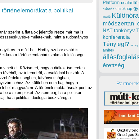
Platform
családtör
gy
emléknap
 történelemórákat a politikai
előadás
Különóra
interjú
módszertani 
tankönyv
NAT
anár szerint a fiatalok jelentős része már ma is
konferencia
z összeesküvés-elméleteknek, mint a tudományos
Tényleg!?
törvény
yilkos: a múlt heti Horthy-szobor-avató is
álhírek
 Mekkora a történelemtanári szakma felelőssége
állásfoglalá
érettségi
 viheti el. Közismert, hogy a diákok ismereteik
tévéből, az internetről, a családból hozzák. A
 ezzel érdekességben, látványosságban,
 nyilván nehéz. Az különben nem baj, hogy a
Partnerek
en lehet magyarázni. A történelemoktatásnak pont az
 be a szereplőket. Az sem baj, ha a politikai
j, ha a politikai ideológia beszivárog a