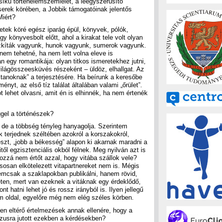
síkú történelemszemlélet, a leegyszerűsítő
erek körében, a Jobbik támogatóinak jelentős
Miért?
etek köré egész iparág épül, könyvek, pólók,
gy könyvesbolt előtt, ahol a kirakat tele volt olyan
szkíták vagyunk, hunok vagyunk, sumerok vagyunk.
 nem tehetné, ha nem lett volna eleve is
 egy romantikája: olyan titkos ismeretekhez jutni,
világösszeesküvés részeként – üldöz, elhallgat. Az
s tanoknak” a terjesztésére. Ha beírunk a keresőbe
nyt, az első tíz találat általában valami „őrület”.
lehet olvasni, amit én is elhinnék, ha nem értenék
ggel a történészek?
k, de a többség tényleg hanyagolja. Szerintem
k terjednek széltében azokról a korszakokról,
zt, „jobb a békesség” alapon ki akarnak maradni a
itől egzisztenciális okból félnek. Meg nyilván azt is
hozzá nem értőt azzal, hogy vitába szállok vele?
osan elkötelezett vitapartnereket nem is. Mégis
nemcsak a szaklapokban publikálni, hanem rövid,
eten, mert van ezeknek a vitáknak egy érdeklődő,
t hatni lehet jó és rossz irányból is. Ilyen jellegű
com oldal, egyelőre még nem elég széles körben.
en eltérő értelmezések annak ellenére, hogy a
usra jutott ezekben a kérdésekben?