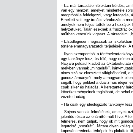
– Ez már társadalomlélektani kérdés, am
van egy nemzet, amelyet mindenféle sorsc
megpróbálja feldolgozni, vagy letagadja, á
Emellett volt egy irreális várakozás a re
amelyek nem teljesítették be a hozzájuk f
helyzetüket. Talán ezeknek a frusztrációk
múltban keresünk vigaszt. A társadalmi „ig
– Elsődlegesen mégiscsak az iskolákban l
történelemmagyarázatok terjedésének. A
– Ilyen szempontból a történelemtankönyv
egy tankönyv lesz, és félő, hogy erősen 
Napjára például kiadott az Oktatáskutató 
melyben vannak „mintaórák”, iránymutatás
nincs szó az elvesztett világháborúról, a
gonosz ármányról, mely a magyarok ellen i
sugall, hogy például a dualizmus idején é
csak siker és haladás. A kerettanterv hár
következményeinek taglalását, de sehol 
vezetett odáig.
– Ha csak egy ideologizáló tankönyv lesz
– Sajnos vannak felmérések, amelyek azt
jelentős része az önámító múlt híve. A tö
felmérés, nem tudjuk, hogy ők mit gondol
legutolsó „brosúrát”. Jártam olyan kollé
kapcsán irredenta térképek és plakátok t