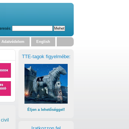
eresés:
Adatvédelem
English
TTE-tagok figyelmébe:
Éljen a lehetőséggel!
civil
Iratkozzon fel