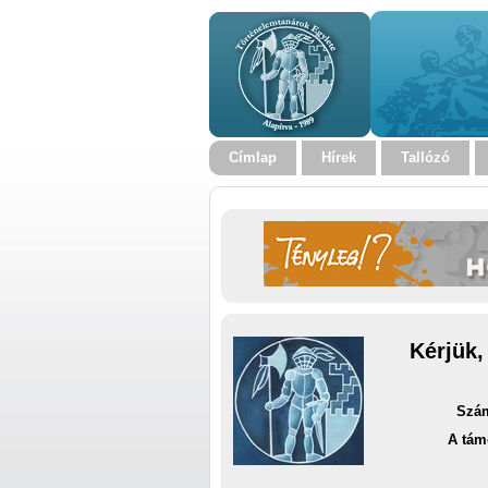
Címlap
Hírek
Tallózó
Kérjük,
Szám
A tám