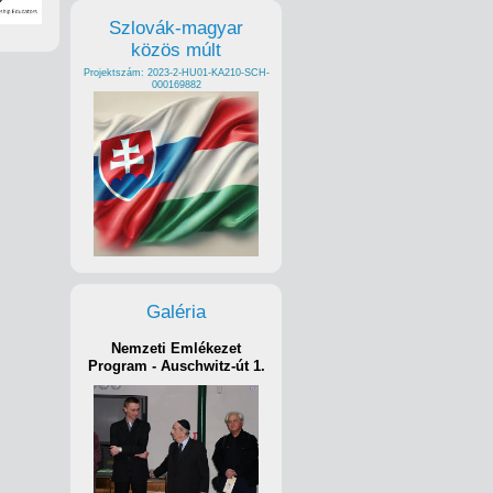
Szlovák-magyar
közös múlt
Projektszám: 2023-2-HU01-KA210-SCH-
000169882
Galéria
Nemzeti Emlékezet
Program - Auschwitz-út 1.