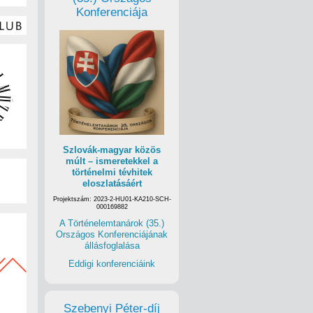
Konferenciája
Szlovák-magyar közös
múlt – ismeretekkel a
történelmi tévhitek
eloszlatásáért
Projektszám: 2023-2-HU01-KA210-SCH-
000169882
A Történelemtanárok (35.)
Országos Konferenciájának
állásfoglalása
Eddigi konferenciáink
Szebenyi Péter-díj