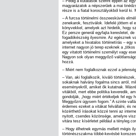
– Pedig a kutatások szerint éppen az egy
magyarázatok a népszerűek a mai tinédzs
része is a fiatal korosztályokból kerül ki. 
– A furcsa történelmi összeesküvés elmél
zenekarok, fesztiválok. Idefelé jöttem el e
könyvekkel, amelyek azt hirdetik, hogy 
Ez persze generál egyfajta keresletet, de
fogadókészség ilyesmire. Az egésznek van
amelyeket a hivatalos történetírás – egy 
internet nagyon jó terep ezeknek a „titko
egy vitatott történelmi személyt vagy esemé
Nagyon sok olyan meggyőző valótlanságot 
hozzá.
– Miért nem foglalkoznak ezzel a jelensé
– Van, aki foglalkozik, kiváló történésze
sokaknak halvány fogalma sincs arról, mi
eseményekről, amiket ők kutatnak. Másrés
vitákból, mert ebbe politika keveredik, am
gondolják, „hogy miért értékeljek fel egy 
Meggyőzni úgysem fogom.” A szinte vallás
érdemes ezeket a vitákat felvállalni, és 
közérthető írásokat közzé tenni az intern
nyitott, csendes közönsége, amelyre viszon
vitára tesz kísérletet például a tényleg.
– Hogy élhetnek egymás mellett mégis ily
történészszakma többé-kevésbé konszenz