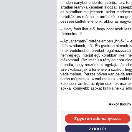
minden irányból undorító, szőrös, torz fe
ártatlan leányka képében áldozati szer
ez akkoriban mit jelentett, akkor rendben
tartották, és máshol is arról szól a meg
összeesküdtek ellenünk, akkor az nagyon
– Hogy fordulhat elő, hogy pont azok les
történelmet?
– Az „alternatív” történelemben „hívők” – e
tájékozatlanok, sőt. És gyakran okosok i
hitük védelmében érveket fogalmazzanak 
nemrég egy interjút egy korábban ilyen né
diákommal. (Az interjú a tényleg.com old
mondta, hogy részéről ez egyfajta lázadá
azért választják a történelem szakot, ho
védelmében. Persze bőven van példa arr
során mégiscsak szembesülnek korábbi el
különben, amikor az ilyen eszmék már aká
sokkal könnyebb azokat kritika nélkül elf
Akkor tudunk d