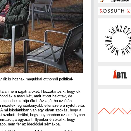
r ők is hoznak magukkal otthonról politikai-
ltalán nem izgatná őket. Hozzátartozik, hogy ők
ondják a magukét, amit itt-ott halottak, de
 elgondolkoztatja őket. Az a jó, ha az órán
i nézetek leghatékonyabb ellenszere a nyitott vita.
 A mi iskolánkban van egy olyan szokás, hogy a
 ki szokott derülni, hogy ugyanabban az osztályban
ármazottja egyaránt. Ilyenkor érzékelik, hogy
tabb, nem fér az ideológiai sémákba.