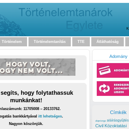
K
Történelem
Történelemtanítás
TTE
Átláthatóság
Adomány
 segíts, hogy folytathassuk
munkánkat!
laszámunk: 11705008 – 20133762.
Címkék
ogatás bankkártyával
itt lehetséges
.
aláírásgyűjtés
alapvizsga
Nagyon köszönjük.
Civil Közoktatási