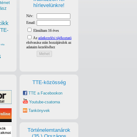
ténet
hírlevelünkre!
ász
cikk
TTE-
vita
s
TTE-közösség
TTE a Facebookon
Youtube-csatorna
Tankönyvek
Történelemtanárok
(35.) Országos