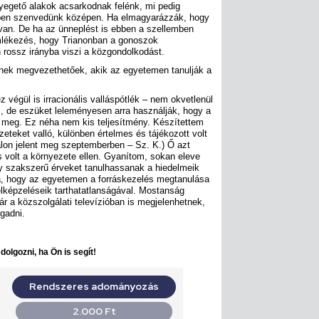
nyegető alakok acsarkodnak felénk, mi pedig
epben szenvedünk középen. Ha elmagyarázzák, hogy
 van. De ha az ünneplést is ebben a szellemben
emlékezés, hogy Trianonban a gonoszok
 rossz irányba viszi a közgondolkodást.
znek megvezethetőek, akik az egyetemen tanulják a
z végül is irracionális valláspótlék – nem okvetlenül
s, de eszüket leleményesen arra használják, hogy a
meg. Ez néha nem kis teljesítmény. Készítettem
zeteket valló, különben értelmes és tájékozott volt
alon jelent meg szeptemberben – Sz. K.) Ő azt
s volt a környezete ellen. Gyanítom, sokan eleve
gy szakszerű érveket tanulhassanak a hiedelmeik
a, hogy az egyetemen a forráskezelés megtanulása
képzeléseik tarthatatlanságával. Mostanság
r a közszolgálati televízióban is megjelenhetnek,
ogadni.
olgozni, ha Ön is segít!