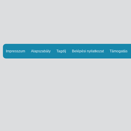
Impresszum
Alapszabály
Tagdíj
Belépési nyilatkozat
Támogatás