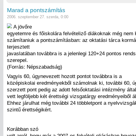
Marad a pontszámítás
2006. szeptember 27. szerda, 0:00
A jövőre
egyetemre és főiskolára felvételiző diákoknak még nem k
számítaniuk a pontszámításban: az oktatási tárca kormá
terjesztett
javaslatában továbbra is a jelenlegi 120+24 pontos rend
szerepel.
(Forrás: Népszabadság)
Vagyis 60, úgynevezett hozott pontot továbbra is a
középiskolai eredményekből számolnak ki, további 60, 
szerzett pont pedig az adott felsőoktatási intézmény álta
vett legföljebb két érettségi vizsgatárgy eredményeiből á
Ehhez járulhat még további 24 többletpont a nyelvvizsgá
szintű érettségikért.
Korábban szó
volt arról, hogy már a 2007-es felvételi eljárásban beve