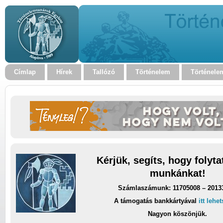
Címlap
Hírek
Tallózó
Történelem
Történele
Kérjük, segíts, hogy folyt
munkánkat!
Számlaszámunk: 11705008 – 2013
A támogatás bankkártyával
itt lehe
Nagyon köszönjük.