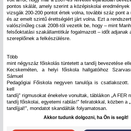
pontos skálát, amely szerint a középiskolai eredmények 
vizsgák 200-200 pontot értek volna, további száz pont a
és az emelt szintű érettségiért járt volna. Ezt a rendsze
valószínűleg csak 2008-tól vezetik be, hogy – mint Manh
felsőoktatási szakállamtitkár fogalmazott – időt adjanak 
szereplőinek a felkészülésre.
Több
mint négyszáz főiskolás tüntetett a tandíj bevezetése el
Kecskeméten, a helyi főiskola hallgatóihoz Szarvas
Sámuel
Pedagógiai Főiskola negyven tanulója is csatlakozott
kell
tandíj” rigmusokat énekelve vonultak, tábláikon „A FER n
tandíj főiskolai, egyetemi rablás!” feliratokkal, közben a 
tandíjjal!”, mondatot skandálták folyamatosan.
Akkor tudunk dolgozni, ha Ön is segít!