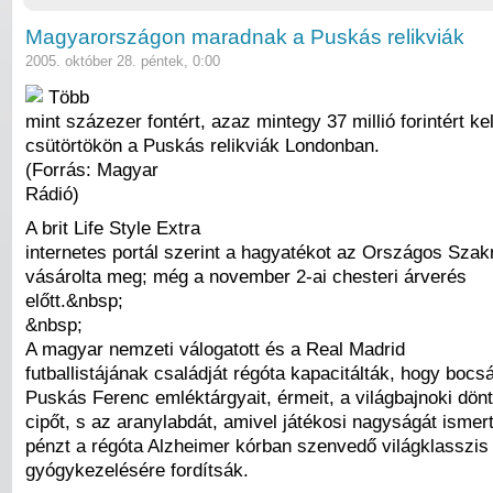
Magyarországon maradnak a Puskás relikviák
2005. október 28. péntek, 0:00
Több
mint százezer fontért, azaz mintegy 37 millió forintért kel
csütörtökön a Puskás relikviák Londonban.
(Forrás: Magyar
Rádió)
A brit Life Style Extra
internetes portál szerint a hagyatékot az Országos Szak
vásárolta meg; még a november 2-ai chesteri árverés
előtt.&nbsp;
&nbsp;
A magyar nemzeti válogatott és a Real Madrid
futballistájának családját régóta kapacitálták, hogy boc
Puskás Ferenc emléktárgyait, érmeit, a világbajnoki dönt
cipőt, s az aranylabdát, amivel játékosi nagyságát ismer
pénzt a régóta Alzheimer kórban szenvedő világklasszis f
gyógykezelésére fordítsák.