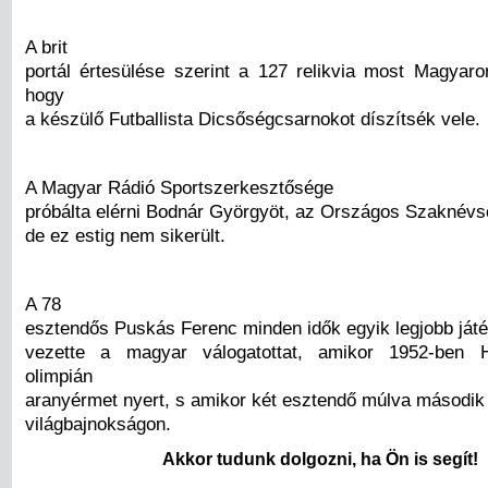
A brit
portál értesülése szerint a 127 relikvia most Magyar
hogy
a készülő Futballista Dicsőségcsarnokot díszítsék vele.
A Magyar Rádió Sportszerkesztősége
próbálta elérni Bodnár Györgyöt, az Országos Szaknévso
de ez estig nem sikerült.
A 78
esztendős Puskás Ferenc minden idők egyik legjobb játé
vezette a magyar válogatottat, amikor 1952-ben H
olimpián
aranyérmet nyert, s amikor két esztendő múlva második 
világbajnokságon.
Akkor tudunk dolgozni, ha Ön is segít!