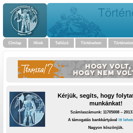
Címlap
Hírek
Tallózó
Történelem
Történele
Kérjük, segíts, hogy folyt
munkánkat!
Számlaszámunk: 11705008 – 2013
A támogatás bankkártyával
itt lehe
Nagyon köszönjük.