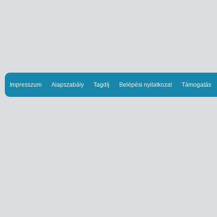
Impresszum
Alapszabály
Tagdíj
Belépési nyilatkozat
Támogatás