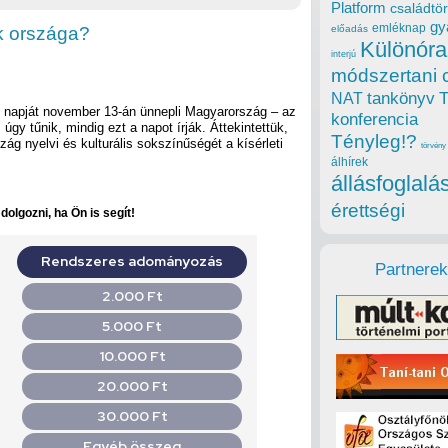
Platform
családtör
gy
emléknap
k országa?
előadás
Különóra
interjú
módszertani 
tankönyv
NAT
 napját november 13-án ünnepli Magyarország – az
konferencia
gy tűnik, mindig ezt a napot írják. Áttekintettük,
Tényleg!?
ág nyelvi és kulturális sokszínűségét a kísérleti
törvény
álhírek
állásfoglalá
érettségi
olgozni, ha Ön is segít!
Partnerek