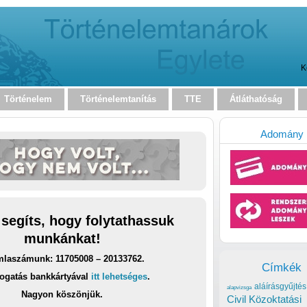
K
Történelem
Történelemtanítás
TTE
Átláthatóság
Adomány
 segíts, hogy folytathassuk
munkánkat!
laszámunk: 11705008 – 20133762.
Címkék
ogatás bankkártyával
itt lehetséges
.
aláírásgyűjtés
alapvizsga
Nagyon köszönjük.
Civil Közoktatási