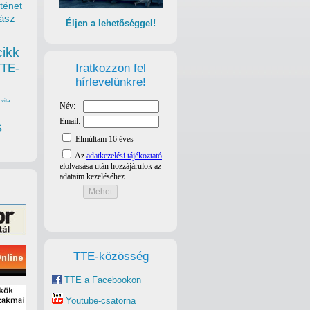
ténet
ász
Éljen a lehetőséggel!
cikk
Iratkozzon fel
TTE-
hírlevelünkre!
vita
s
TTE-közösség
TTE a Facebookon
Youtube-csatorna