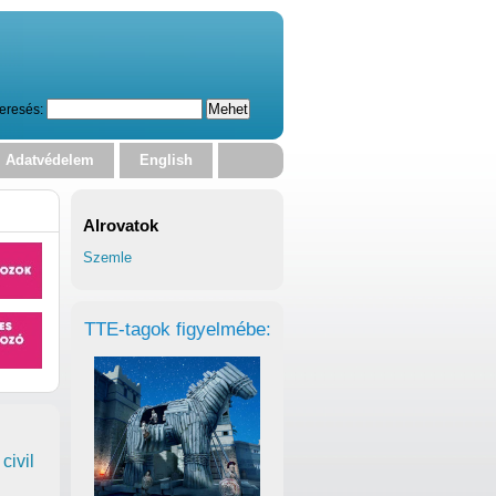
eresés:
Adatvédelem
English
Alrovatok
Szemle
TTE-tagok figyelmébe:
civil