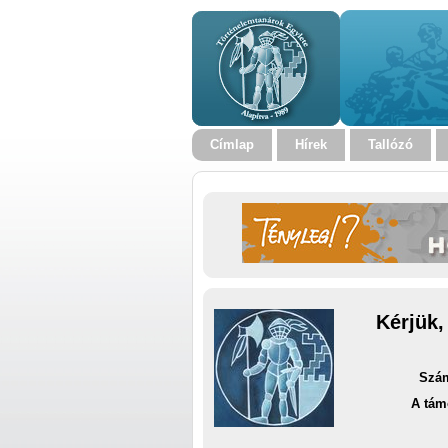
Címlap
Hírek
Tallózó
Kérjük,
Szám
A tám