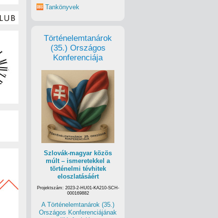
Tankönyvek
Történelemtanárok
(35.) Országos
Konferenciája
Szlovák-magyar közös
múlt – ismeretekkel a
történelmi tévhitek
eloszlatásáért
Projektszám: 2023-2-HU01-KA210-SCH-
000169882
A Történelemtanárok (35.)
Országos Konferenciájának