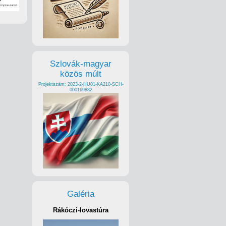
Szlovák-magyar
közös múlt
Projektszám: 2023-2-HU01-KA210-SCH-
000169882
Galéria
Rákóczi-lovastúra