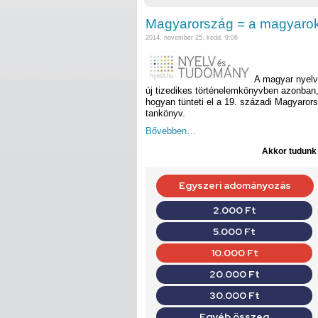
Magyarország = a magyaro
2014. november 25. kedd, 9:06
A magyar nyelv
új tizedikes történelemkönyvben azonban, ú
hogyan tünteti el a 19. századi Magyarorsz
tankönyv.
Bővebben…
Akkor tudunk d