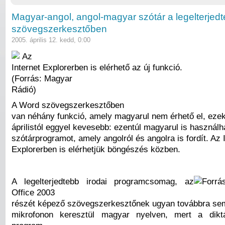
Magyar-angol, angol-magyar szótár a legelterjed
szövegszerkesztőben
2005. április 12. kedd, 0:00
Az
Internet Explorerben is elérhető az új funkció.
(Forrás: Magyar
Rádió)
A Word szövegszerkesztőben
van néhány funkció, amely magyarul nem érhető el, eze
áprilistól eggyel kevesebb: ezentúl magyarul is használh
szótárprogramot, amely angolról és angolra is fordít. Az 
Explorerben is elérhetjük böngészés közben.
A legelterjedtebb irodai programcsomag, az
Office 2003
részét képező szövegszerkesztőnek ugyan továbbra sem
mikrofonon keresztül magyar nyelven, mert a dikt