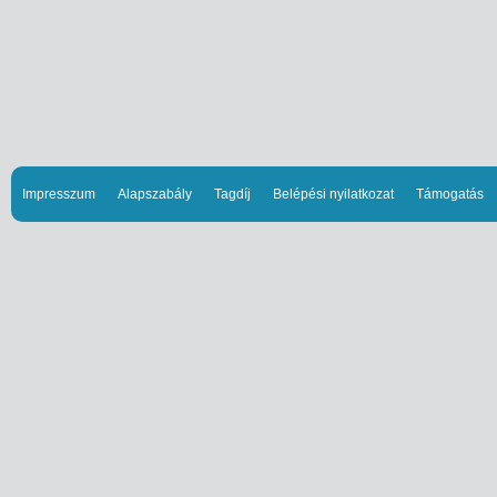
Impresszum
Alapszabály
Tagdíj
Belépési nyilatkozat
Támogatás