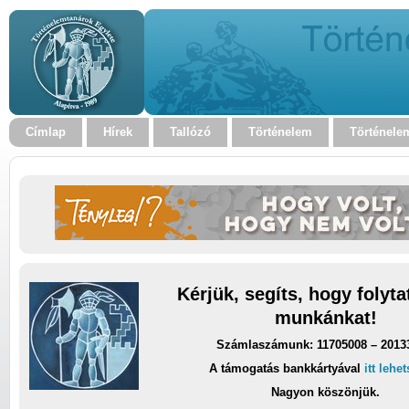
Címlap
Hírek
Tallózó
Történelem
Történele
Kérjük, segíts, hogy folyt
munkánkat!
Számlaszámunk: 11705008 – 2013
A támogatás bankkártyával
itt lehe
Nagyon köszönjük.