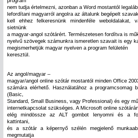
program
nem tudja értelmezni, azonban a Word mostantól legaláb
lefordítani magyarról angolra az általunk begépelt szav
kell ehhez felkeresnünk mindenféle weboldalakat, 
sietnünk
a magyar-angol szótárért. Természetesen fordítva is műk
nyelvű szövegek számunkra ismeretlen szavait is egy ka
megismerhetjük magyar nyelven a program felületén
keresztül.
Az angol/magyar –
magyar/angol online szótár mostantól minden Office 200
számára elérhető. Használatához a programcsomag b
(Basic,
Standard, Small Business, vagy Professional) és egy m
internetkapcsolat szükséges. A Microsoft online szótárá
elég mindössze az ALT gombot lenyomni és a for
kattintani,
és a szótár a képernyő szélén megjelenő munkaab
megmutatja