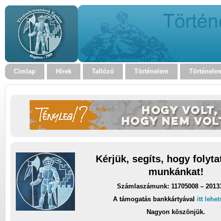
Címlap
Hírek
Tallózó
Történelem
Történele
Kérjük, segíts, hogy folyt
munkánkat!
Számlaszámunk: 11705008 – 2013
A támogatás bankkártyával
itt lehe
Nagyon köszönjük.