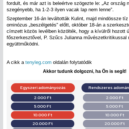
fordult, és már azt is beleértve szögezte le: „Az ország
szegényebb, ha 1-2-3 ilyen vacak lap nem lenne”.
Szeptember 16-án leváltották Kulint, majd mindössze tíz
ominózus „beszélgetés” előtt, október 18-án a szerkesz
címzett közös levélben közölték, hogy a kívülről hozott ú
főszerkesztővel, P. Szűcs Julianna művészetkritikussal
együttműködni.
A cikk a
tenyleg.com
oldalán folytatódik
Akkor tudunk dolgozni, ha Ön is segít!