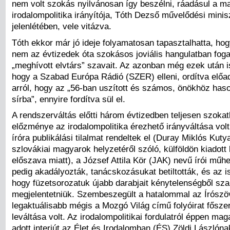
nem volt szokás nyilvánosan így beszélni, ráadásul a m
irodalompolitika irányítója, Tóth Dezső művelődési minis
jelenlétében, vele vitázva.
Tóth ekkor már jó ideje folyamatosan tapasztalhatta, ho
nem az évtizedek óta szokásos joviális hangulatban foga
„meghívott elvtárs” szavait. Az azonban még ezek után i
hogy a Szabad Európa Rádió (SZER) elleni, ordítva előa
arról, hogy az „56-ban uszított és számos, önökhöz hasonl
sírba”, ennyire fordítva sül el.
A rendszerváltás előtti három évtizedben teljesen szok
előzménye az irodalompolitika érezhető irányváltása vol
íróra publikálási tilalmat rendeltek el (Duray Miklós Kuty
szlovákiai magyarok helyzetéről szóló, külföldön kiadott
előszava miatt), a József Attila Kör (JAK) nevű írói mű
pedig akadályozták, tanácskozásukat betiltották, és az is
hogy füzetsorozatuk újabb darabjait kénytelenségből sza
megjelentetniük. Szembeszegült a hatalommal az Írószöv
legaktuálisabb mégis a Mozgó Világ című folyóirat fősze
leváltása volt. Az irodalompolitikai fordulatról éppen ma
adott interjút az Élet és Irodalomban (ÉS) Zöldi Lászlóna