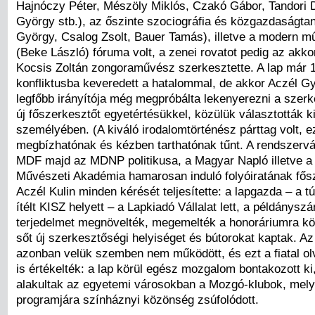
Hajnóczy Péter, Mészöly Miklós, Czakó Gábor, Tandori 
György stb.), az őszinte szociográfia és közgazdaságtan
György, Csalog Zsolt, Bauer Tamás), illetve a modern mű
(Beke László) fóruma volt, a zenei rovatot pedig az akkor
Kocsis Zoltán zongoraművész szerkesztette. A lap már 
konfliktusba keveredett a hatalommal, de akkor Aczél Gy
legfőbb irányítója még megpróbálta lekenyerezni a szerk
új főszerkesztőt egyetértésükkel, közülük választották k
személyében. (A kiváló irodalomtörténész párttag volt, e
megbízhatónak és kézben tarthatónak tűnt. A rendszervá
MDF majd az MDNP politikusa, a Magyar Napló illetve 
Művészeti Akadémia hamarosan induló folyóiratának fősz
Aczél Kulin minden kérését teljesítette: a lapgazda – a t
ítélt KISZ helyett – a Lapkiadó Vállalat lett, a példánysz
terjedelmet megnövelték, megemelték a honoráriumra köl
sőt új szerkesztőségi helyiséget és bútorokat kaptak. Az
azonban velük szemben nem működött, és ezt a fiatal o
is értékelték: a lap körül egész mozgalom bontakozott ki
alakultak az egyetemi városokban a Mozgó-klubok, mel
programjára színháznyi közönség zsúfolódott.