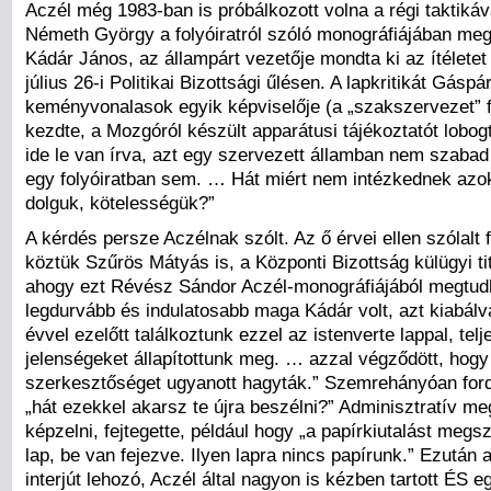
Aczél még 1983-ban is próbálkozott volna a régi taktikáv
Németh György a folyóiratról szóló monográfiájában meg
Kádár János, az állampárt vezetője mondta ki az ítéletet a
július 26-i Politikai Bizottsági űlésen. A lapkritikát Gáspá
keményvonalasok egyik képviselője (a „szakszervezet” f
kezdte, a Mozgóról készült apparátusi tájékoztatót lobog
ide le van írva, azt egy szervezett államban nem szaba
egy folyóiratban sem. … Hát miért nem intézkednek azo
dolguk, kötelességük?”
A kérdés persze Aczélnak szólt. Az ő érvei ellen szólalt 
köztük Szűrös Mátyás is, a Központi Bizottság külügyi ti
ahogy ezt Révész Sándor Aczél-monográfiájából megtudh
legdurvább és indulatosabb maga Kádár volt, azt kiabálv
évvel ezelőtt találkoztunk ezzel az istenverte lappal, te
jelenségeket állapítottunk meg. … azzal végződött, hogy
szerkesztőséget ugyanott hagyták.” Szemrehányóan ford
„hát ezekkel akarsz te újra beszélni?” Adminisztratív meg
képzelni, fejtegette, például hogy „a papírkiutalást megsz
lap, be van fejezve. Ilyen lapra nincs papírunk.” Ezután
interjút lehozó, Aczél által nagyon is kézben tartott ÉS e