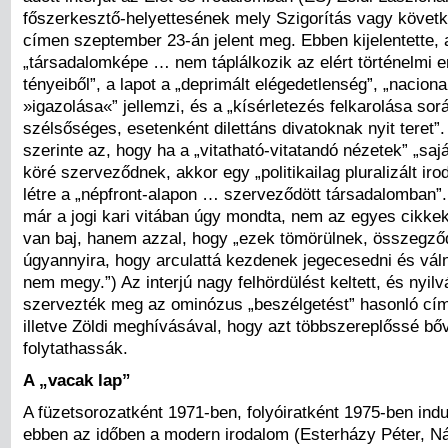
főszerkesztő-helyettesének mely Szigorítás vagy követ
címen szeptember 23-án jelent meg. Ebben kijelentette,
„társadalomképe … nem táplálkozik az elért történelmi
tényeiből”, a lapot a „deprimált elégedetlenség”, „naciona
»igazolása«” jellemzi, és a „kísérletezés felkarolása so
szélsőséges, esetenként dilettáns divatoknak nyit teret”.
szerinte az, hogy ha a „vitatható-vitatandó nézetek” „sa
köré szerveződnek, akkor egy „politikailag pluralizált iro
létre a „népfront-alapon … szerveződött társadalomban”.
már a jogi kari vitában úgy mondta, nem az egyes cikkek
van baj, hanem azzal, hogy „ezek tömörülnek, összegző
úgyannyira, hogy arculattá kezdenek jegecesedni és vál
nem megy.”) Az interjú nagy felhördülést keltett, és nyil
szervezték meg az ominózus „beszélgetést” hasonló cí
illetve Zöldi meghívásával, hogy azt többszereplőssé bő
folytathassák.
A „vacak lap”
A füzetsorozatként 1971-ben, folyóiratként 1975-ben ind
ebben az időben a modern irodalom (Esterházy Péter, N