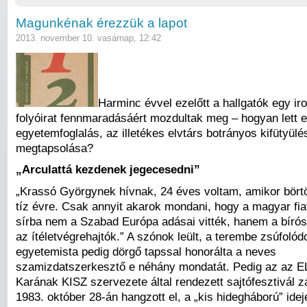
Magunkénak érezzük a lapot
2013. november 10. vasárnap, 12:42
Harminc évvel ezelőtt a hallgatók egy iro
folyóirat fennmaradásáért mozdultak meg – hogyan lett e
egyetemfoglalás, az illetékes elvtárs botrányos kifütyül
megtapsolása?
„Arculattá kezdenek jegecesedni”
„Krassó Györgynek hívnak, 24 éves voltam, amikor bört
tíz évre. Csak annyit akarok mondani, hogy a magyar fia
sírba nem a Szabad Európa adásai vitték, hanem a bírósá
az ítéletvégrehajtók.” A szónok leült, a terembe zsúfolód
egyetemista pedig dörgő tapssal honorálta a neves
szamizdatszerkesztő e néhány mondatát. Pedig az az E
Karának KISZ szervezete által rendezett sajtófesztivál
1983. október 28-án hangzott el, a „kis hidegháború” ide