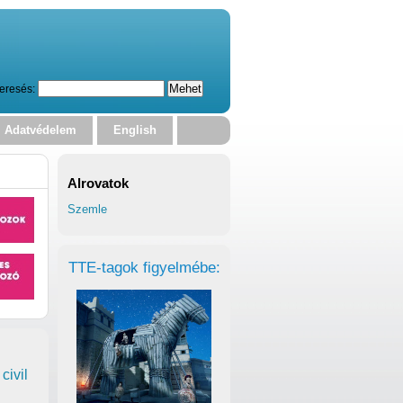
eresés:
Adatvédelem
English
Alrovatok
Szemle
TTE-tagok figyelmébe:
civil