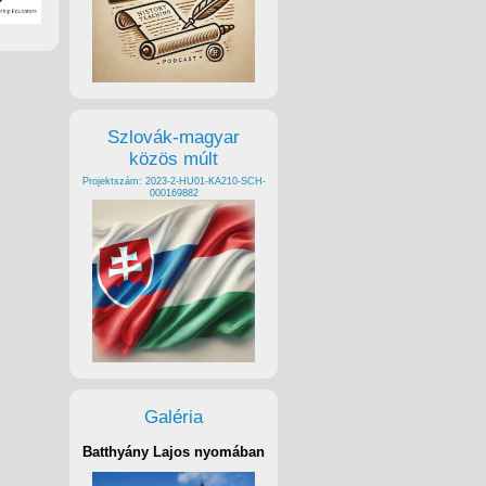
Szlovák-magyar
közös múlt
Projektszám: 2023-2-HU01-KA210-SCH-
000169882
Galéria
Batthyány Lajos nyomában