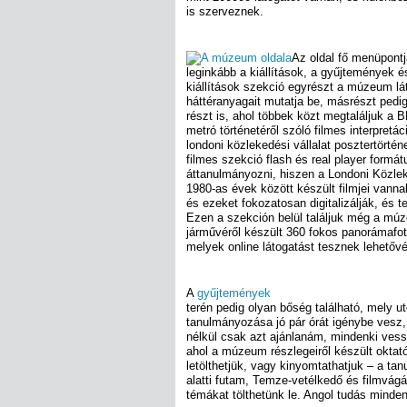
is szerveznek.
Az oldal fő menüpontj
leginkább a kiállítások, a gyűjtemények é
kiállítások szekció egyrészt a múzeum lát
háttéranyagait mutatja be, másrészt pedig 
részt is, ahol többek közt megtaláljuk a BB
metró történetéről szóló filmes interpretác
londoni közlekedési vállalat posztertörténet
filmes szekció flash és real player form
áttanulmányozni, hiszen a Londoni Közlek
1980-as évek között készült filmjei vann
és ezeket fokozatosan digitalizálják, és t
Ezen a szekción belül találjuk még a mú
járművéről készült 360 fokos panorámafo
melyek online látogatást tesznek lehető
A
gyűjtemények
terén pedig olyan bőség található, mely ut
tanulmányozása jó pár órát igénybe vesz,
nélkül csak azt ajánlanám, mindenki ves
ahol a múzeum részlegeiről készült okta
letölthetjük, vagy kinyomtathatjuk – a tan
alatti futam, Temze-vetélkedő és filmvágá
témákat tölthetünk le. Angol tudás mind