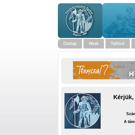
Címlap
Hírek
Tallózó
Kérjük,
Szám
A tám