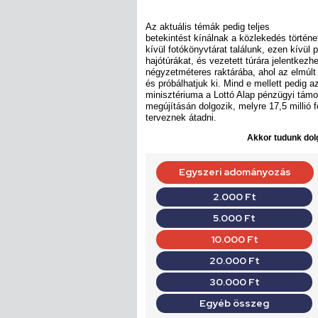
Az aktuális témák pedig teljes
betekintést kínálnak a közlekedés történe
kívül fotókönyvtárat találunk, ezen kívül
hajótúrákat, és vezetett túrára jelentke
négyzetméteres raktárába, ahol az elmúlt
és próbálhatjuk ki. Mind e mellett pedig a
minisztériuma a Lottó Alap pénzügyi tám
megújításán dolgozik, melyre 17,5 millió 
terveznek átadni.
Akkor tudunk dolg