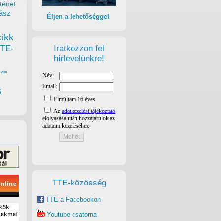
ténet
ász
Éljen a lehetőséggel!
cikk
Iratkozzon fel
TTE-
hírlevelünkre!
vita
s
TTE-közösség
TTE a Facebookon
Youtube-csatorna