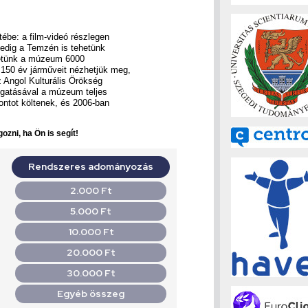
tébe: a film-videó részlegen
 pedig a Temzén is tehetünk
zhetünk a múzeum 6000
 150 év járműveit nézhetjük meg,
z Angol Kulturális Örökség
ogatásával a múzeum teljes
fontot költenek, és 2006-ban
ozni, ha Ön is segít!