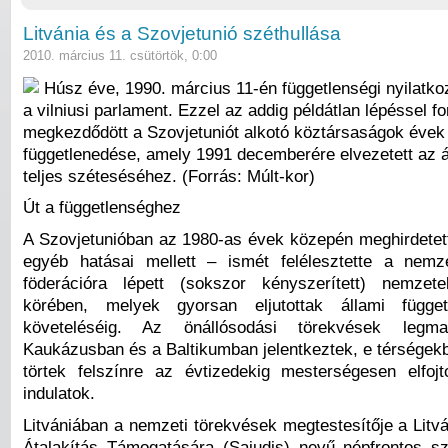
Litvánia és a Szovjetunió széthullása
2010. március 11. csütörtök, 0:00
Húsz éve, 1990. március 11-én függetlenségi nyilatkoz
a vilniusi parlament. Ezzel az addig példátlan lépéssel fo
megkezdődött a Szovjetuniót alkotó köztársaságok évek 
függetlenedése, amely 1991 decemberére elvezetett az 
teljes széteséséhez. (Forrás: Múlt-kor)
Út a függetlenséghez
A Szovjetunióban az 1980-as évek közepén meghirdetett
egyéb hatásai mellett – ismét felélesztette a nemz
föderációra lépett (sokszor kényszerített) nemzete
körében, melyek gyorsan eljutottak állami függet
követeléséig. Az önállósodási törekvések legm
Kaukázusban és a Baltikumban jelentkeztek, e térségekb
törtek felszínre az évtizedekig mesterségesen elfojt
indulatok.
Litvániában a nemzeti törekvések megtestesítője a Lit
Átalakítás Támogatására (Sajudis) nevű népfrontos sz