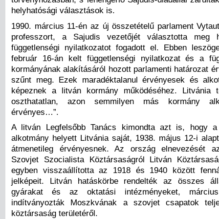
helyhatósági választások is.
1990. március 11-én az új összetételű parlament Vytau
professzort, a Sajudis vezetőjét választotta meg 
függetlenségi nyilatkozatot fogadott el. Ebben leszög
február 16-án kelt függetlenségi nyilatkozat és a füg
kormányának alakításáról hozott parlamenti határozat 
szűnt meg. Ezek maradéktalanul érvényesek és alko
képeznek a litván kormány működéséhez. Litvánia t
oszthatatlan, azon semmilyen más kormány al
érvényes…”.
A litván Legfelsőbb Tanács kimondta azt is, hogy a
alkotmány helyett Litvánia saját, 1938. május 12-i alapt
átmenetileg érvényesnek. Az ország elnevezését az
Szovjet Szocialista Köztársaságról Litván Köztársaság
egyben visszaállította az 1918 és 1940 között fennál
jelképeit. Litván hatáskörbe rendelték az összes áll
gyárakat és az oktatási intézményeket, márciu
indítványozták Moszkvának a szovjet csapatok telj
köztársaság területéről.