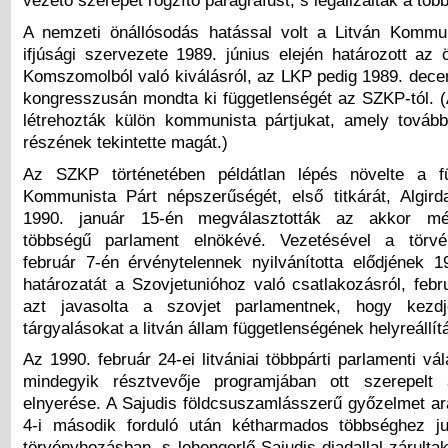
vezető szerepét rögzítő paragrafust, s legalizálták a töb
A nemzeti önállósodás hatással volt a Litván Kommun
ifjúsági szervezete 1989. június elején határozott az 
Komszomolból való kiválásról, az LKP pedig 1989. decem
kongresszusán mondta ki függetlenségét az SZKP-tól. (A
létrehozták külön kommunista pártjukat, amely tová
részének tekintette magát.)
Az SZKP történetében példátlan lépés növelte a fü
Kommunista Párt népszerűségét, első titkárát, Algir
1990. január 15-én megválasztották az akkor m
többségű parlament elnökévé. Vezetésével a törv
február 7-én érvénytelennek nyilvánította elődjének 19
határozatát a Szovjetunióhoz való csatlakozásról, febr
azt javasolta a szovjet parlamentnek, hogy kezdj
tárgyalásokat a litván állam függetlenségének helyreállít
Az 1990. február 24-ei litvániai többpárti parlamenti vá
mindegyik résztvevője programjában ott szerepelt 
elnyerése. A Sajudis földcsuszamlásszerű győzelmet ara
4-i második forduló után kétharmados többséghez ju
törvényhozásban, s lehengerlő Sajudis-diadallal zárulta