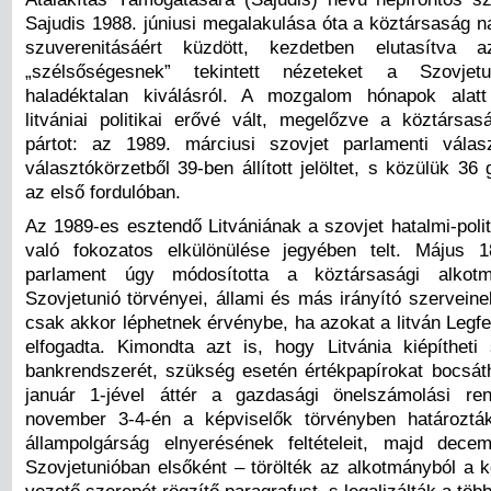
Sajudis 1988. júniusi megalakulása óta a köztársaság 
szuverenitásáért küzdött, kezdetben elutasítva
„szélsőségesnek” tekintett nézeteket a Szovjetu
haladéktalan kiválásról. A mozgalom hónapok alat
litvániai politikai erővé vált, megelőzve a köztársa
pártot: az 1989. márciusi szovjet parlamenti vála
választókörzetből 39-ben állított jelöltet, s közülük 36
az első fordulóban.
Az 1989-es esztendő Litvániának a szovjet hatalmi-politi
való fokozatos elkülönülése jegyében telt. Május 1
parlament úgy módosította a köztársasági alkot
Szovjetunió törvényei, állami és más irányító szervein
csak akkor léphetnek érvénybe, ha azokat a litván Legf
elfogadta. Kimondta azt is, hogy Litvánia kiépítheti
bankrendszerét, szükség esetén értékpapírokat bocsáth
január 1-jével áttér a gazdasági önelszámolási ren
november 3-4-én a képviselők törvényben határoztá
állampolgárság elnyerésének feltételeit, majd dec
Szovjetunióban elsőként – törölték az alkotmányból a 