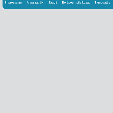
Impresszum
Alapszabály
Tagdíj
Belépési nyilatkozat
Támogatás