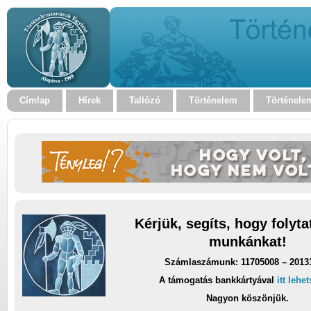
Címlap
Hírek
Tallózó
Történelem
Történele
Kérjük, segíts, hogy folyt
munkánkat!
Számlaszámunk: 11705008 – 2013
A támogatás bankkártyával
itt lehe
Nagyon köszönjük.