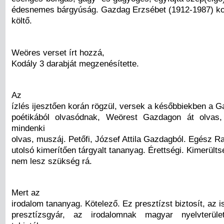
édesnemes bárgyúság. Gazdag Erzsébet (1912-1987) ko
költő.
Weöres verset írt hozzá,
Kodály 3 darabját megzenésítette.
Az
ízlés ijesztően korán rögzül, versek a későbbiekben a 
poétikából olvasódnak, Weörest Gazdagon át olvas,
mindenki
olvas, muszáj. Petőfi, József Attila Gazdagból. Egész Ra
utolsó kimerítően tárgyalt tananyag. Érettségi. Kimerült
nem lesz szükség rá.
Mert az
irodalom tananyag. Kötelező. Ez presztízst biztosít, az i
presztízsgyár, az irodalomnak magyar nyelvterül