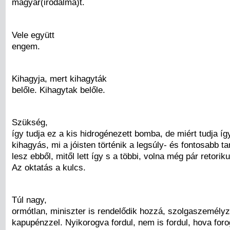
magyar(irodalma)t.
Vele együtt
engem.
Kihagyja, mert kihagyták
belőle. Kihagytak belőle.
Szükség,
így tudja ez a kis hidrogénezett bomba, de miért tudja íg
kihagyás, mi a jóisten történik a legsúly- és fontosabb t
lesz ebből, mitől lett így s a többi, volna még pár retori
Az oktatás a kulcs.
Túl nagy,
ormótlan, miniszter is rendelődik hozzá, szolgaszemély
kapupénzzel. Nyikorogva fordul, nem is fordul, hova forog