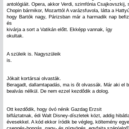
antológiáit. Opera, akkor Verdi, szimfónia Csajkovszkij, 
Chopin bármikor, Mozarttól A varázsfuvola, látta a Hattyú
hogy Bartók nagy, Párizsban már a harmadik nap befiz
és
kivárja a sort a Vatikán előtt. Ekképp vannak, így
okultak.
A szüleik is. Nagyszüleik
is.
Jókait kortársai olvasták.
Beragadt, dallamtapadás, ma is őt olvassák. Már aki el bí
bealvás nélkül. De nem ezzel kezdődik a dolog.
Ott kezdődik, hogy óvó nénik Gazdag Erzsit
bifláztatnak, édi Walt Disney-díszletek közt, addig hibátl
évesekkel. A kód ekkor íródik be végleg, költemény egye
csengés-bongás, gagy- és gügyögés, egyfajta szép(elgő),