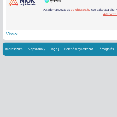
Vissza
Impresszum
Alapszabály
Tagdíj
Belépési nyilatkozat
Támogatás