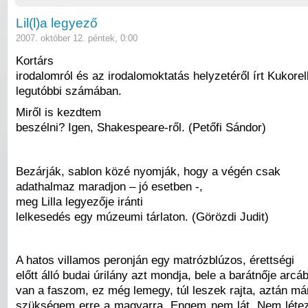
Lil(l)a legyező
2007. október 12. péntek, 0:00
Kortárs
irodalomról és az irodalomoktatás helyzetéről írt Kukore
legutóbbi számában.
Miről is kezdtem
beszélni? Igen, Shakespeare-ről. (Petőfi Sándor)
Bezárják, sablon közé nyomják, hogy a végén csak
adathalmaz maradjon – jó esetben -,
meg Lilla legyezője iránti
lelkesedés egy múzeumi tárlaton. (Görözdi Judit)
A hatos villamos peronján egy matrózblúzos, érettségi
előtt álló budai úrilány azt mondja, bele a barátnője arcá
van a faszom, ez még lemegy, túl leszek rajta, aztán má
szükségem erre a magyarra. Engem nem lát. Nem léte