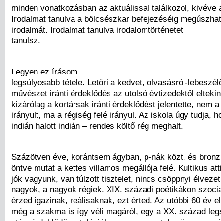
minden vonatkozásban az aktuálissal találkozol, kivéve 
Irodalmat tanulva a bölcsészkar befejezéséig megúszhat
irodalmát. Irodalmat tanulva irodalomtörténetet
tanulsz.
Legyen ez írásom
legsúlyosabb tétele. Letöri a kedvet, olvasásról-lebeszé
művészet iránti érdeklődés az utolsó évtizedektől eltekin
kizárólag a kortársak iránti érdeklődést jelentette, nem a
irányult, ma a régiség felé irányul. Az iskola úgy tudja, h
indián halott indián – rendes költő rég meghalt.
Százötven éve, korántsem ágyban, p-nák közt, és bronz
öntve mutat a kettes villamos megállója felé. Kultikus att
jók vagyunk, van túlzott tisztelet, nincs csöppnyi élvezet
nagyok, a nagyok régiek. XIX. századi poétikákon szocia
érzed igazinak, reálisaknak, ezt érted. Az utóbbi 60 év el
még a szakma is így véli magáról, egy a XX. század le