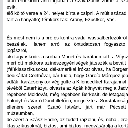
után érdeklődő antológiában a szavazatok zöme a szá
esik,
élő költő verse a 24. helyet bírta elcsípni. A múlt száza
tart a (hanyatló) fémkorszak: Arany, Ezüstkor, Vas.
És most nem is a pró és kontra vadul wassalbertezőkről
beszélek. Hanem arról az öntudatosan fogyasztó 
jogászról,
aki fagyoskodik a sorban Monet és barátai miatt, a Vígsz
mert ott mekkora színészegyéniségek játsszák a bevált
(fél)klasszikusokat, dél-amerikai írókat olvas, ha Borges
dedikáltat Coelhóval, bár tudja, hogy García Márquez job
adták, karácsonykor végigülte a Kilencediket Karajannal,
tévéből Esterházyt, olvasta az Apák könyvét meg a Jadvi
régebben Moldovát, még régebben Berkesit, de letagadj
Faludyt és Varró Danit illetően, megnézte a Sorstalansá
ellenére szereti Szabó Istvánt, járt már Pécset
múzeumban,
de azért a Szász Endre, az tudott rajzolni, és, noha „lera
klasszikusoknál, biztos, ami biztos, megvásárolja a kor