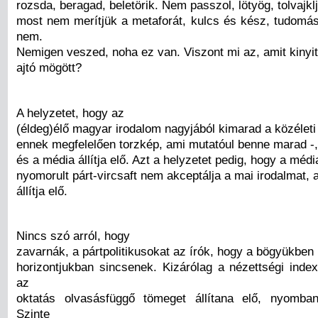
rozsda, beragad, beletörik. Nem passzol, lötyög, tolvajkl
most nem merítjük a metaforát, kulcs és kész, tudomá
nem.
Nemigen veszed, noha ez van. Viszont mi az, amit kinyit
ajtó mögött?
A helyzetet, hogy az
(éldeg)élő magyar irodalom nagyjából kimarad a közéleti
ennek megfelelően torzkép, ami mutatóul benne marad -, 
és a média állítja elő. Azt a helyzetet pedig, hogy a médi
nyomorult párt-vircsaft nem akceptálja a mai irodalmat, 
állítja elő.
Nincs szó arról, hogy
zavarnák, a pártpolitikusokat az írók, hogy a bögyükben
horizontjukban sincsenek. Kizárólag a nézettségi index
az
oktatás olvasásfüggő tömeget állítana elő, nyomban
Szinte