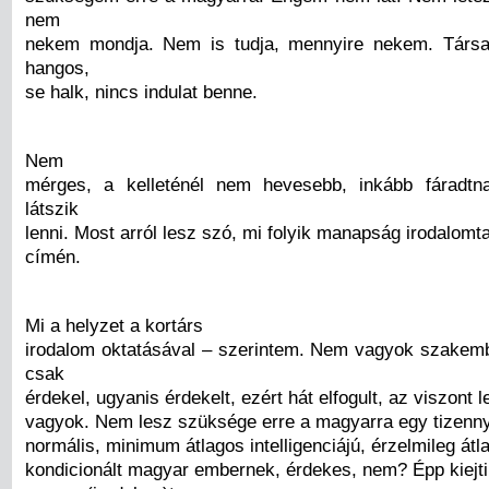
nem
nekem mondja. Nem is tudja, mennyire nekem. Társal
hangos,
se halk, nincs indulat benne.
Nem
mérges, a kelleténél nem hevesebb, inkább fáradtna
látszik
lenni. Most arról lesz szó, mi folyik manapság irodalomt
címén.
Mi a helyzet a kortárs
irodalom oktatásával – szerintem. Nem vagyok szakem
csak
érdekel, ugyanis érdekelt, ezért hát elfogult, az viszont 
vagyok. Nem lesz szüksége erre a magyarra egy tizennyo
normális, minimum átlagos intelligenciájú, érzelmileg át
kondicionált magyar embernek, érdekes, nem? Épp kiejti 