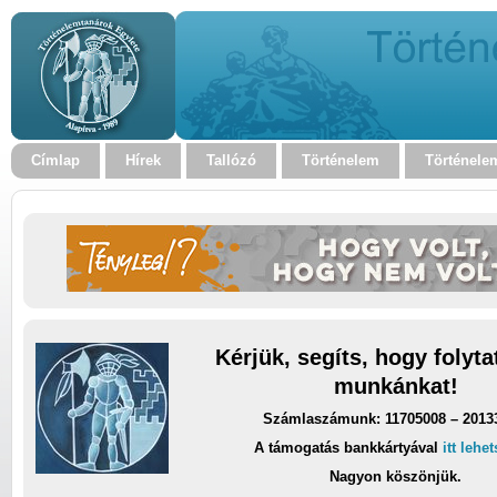
Címlap
Hírek
Tallózó
Történelem
Történele
Kérjük, segíts, hogy folyt
munkánkat!
Számlaszámunk: 11705008 – 2013
A támogatás bankkártyával
itt lehe
Nagyon köszönjük.