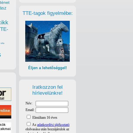
ténet
ász
TTE-tagok figyelmébe:
cikk
TTE-
vita
s
Éljen a lehetőséggel!
Iratkozzon fel
hírlevelünkre!