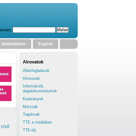
eresés:
Adatvédelem
English
Alrovatok
Állásfoglalások
Hírmondó
Információk,
alapdokumentumok
Kiadványok
Morzsák
Tagoknak
TTE a médiában
civil
TTE-díj