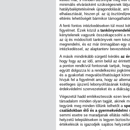
minimális elvárásként szükségesnek látj
hatálybaléptetésének újragondolását, ami
elhalasztását, hiszen pl. az új ösztöndíjr
eltérés lehetőségét bármikor támogathatón
A fenti fontos intézkedéseken túl most két
figyelmet. Ezek közül a
tankönyvrendel
kénytelenek vagyunk összekapcsolni a mó
az új és módosított tankönyvek nem készü
megrendelni, és ez már önmagában egy ol
intézkedéssel, az alaptanterv bevezetésé
A másik mindinkább sürgető kérdés
az ér
hogy fogy az az idő, amin belül az érinte
a ponton rendkívül fontosnak tartjuk, ho
együtt dolgozza ki a rendelkezési jogkörrel
és a gyakorlati megvalósíthatóságot könn
hívjuk fel a figyelmét arra, hogy az alte
esetleges újszerű lebonyolításának kidol
érdekvédelmi szervezeteket és a diákság 
Végezetül hadd emlékeztessük ezen levél
társadalom minden olyan tagját, akinek 
tegyünk meg minden tőlünk telhetőt a
spe
családokban élő és a gyermekvédelmi 
semmi esetre se maradjanak ellátás nélk
helyzetű településeken is legyen biztosít
értékelésük is igazodjék sajátos helyzetü