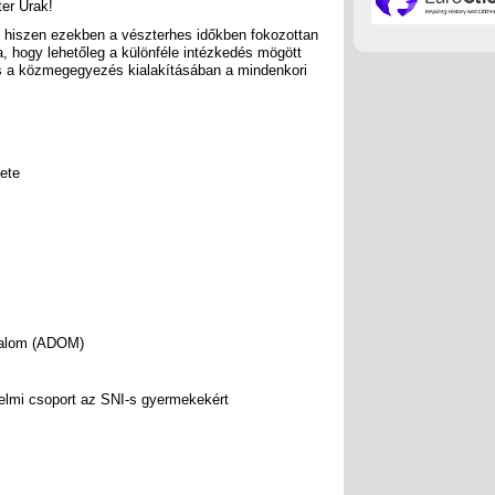
ter Urak!
at, hiszen ezekben a vészterhes időkben fokozottan
ra, hogy lehetőleg a különféle intézkedés mögött
s a közmegegyezés kialakításában a mindenkori
ete
galom (ADOM)
elmi csoport az SNI-s gyermekekért