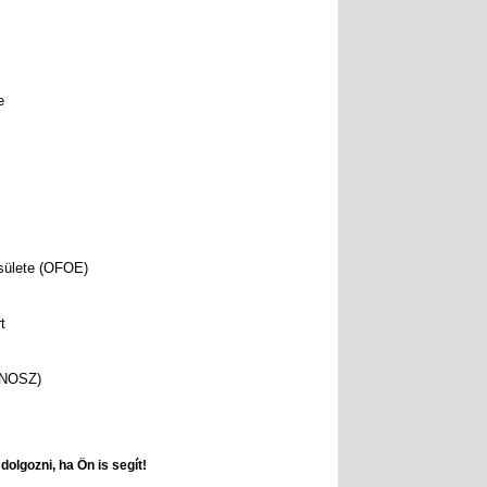
e
sülete (OFOE)
t
ANOSZ)
olgozni, ha Ön is segít!