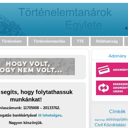
K
Történelem
Történelemtanítás
TTE
Átláthatóság
Adomány
 segíts, hogy folytathassuk
munkánkat!
laszámunk: 11705008 – 20133762.
Címkék
ogatás bankkártyával
itt lehetséges
.
aláírásgyűjtés
alapvizsga
Nagyon köszönjük.
Civil Közoktatási