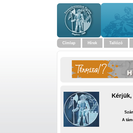
Címlap
Hírek
Tallózó
Kérjük,
Szám
A tám