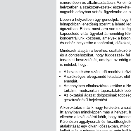
ismeretében és alkalmazásában. Az elmúl
helyzetben a szakszervezetek észrevételei
nagyobb arányban vették figyelembe az ok
Ebben a helyzetben úgy gondoljuk, hogy 
hónapokban lehetőség szerint a lehető le
ágazatban. Ehhez most arra van szükség
kapcsolódó vitás ügyeket átmenetileg fél
koncentráljunk közösen, amelyek a korona
és nehéz helyzetbe a tanárokat, diákokat,
Mindezek alapján a levélhez csatlakozó é
és a döntéshozókat, hogy függesszék fel
tervezett bevezetését, amelyet az eddig
is indokol, hogy:
A bevezetésére szánt idő rendkívül rövi
A szükséges elvégzendő feladatok elől a
energiát.
Amennyiben elhalasztásra kerülne a Nem
tartalmi, módszertani tapasztalatok beé
Az oktatási ágazat dolgozóinak többsé
gesztusértékű bejelentést.
A közoktatás másik nagy területén, a
sza
Itt annyiban mindképpen más a helyzet, h
ellenére a levél aláírói kérik, hogy átmen
Különösen aggályosnak és feszültségkelt
átalakítását egy olyan időszakban, mikor
kellett már, s minden bizonnyal még kell 