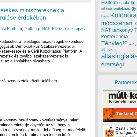
Platform
családtör
gy
emléknap
letékes minisztereknek a
előadás
Különóra
erülése érdekében
interjú
módszertani 
tási Platform
,
érettségi
,
NAT
,
PDSZ
,
szakképzés
,
tankönyv
NAT
konferencia
kedéseket a felesleges feszültségek elkerülése
Tényleg!?
törvény
gógusok Demokratikus Szakszervezete, a
álhírek
zervezete és a Civil Közoktatási Platform. A
állásfoglalá
rvezetek és további szakszervezetek is
vél az alábbiakban olvasható. /
érettségi
ozó szervezetek között található.
Partnerek
a koronavírus-járvány következményei miatt
 minden érintettje egyetért azzal, hogy a
nd a nehézségek mellett lehetőség is: megfelelő
s módszerek és tartalmak szélesebb körű