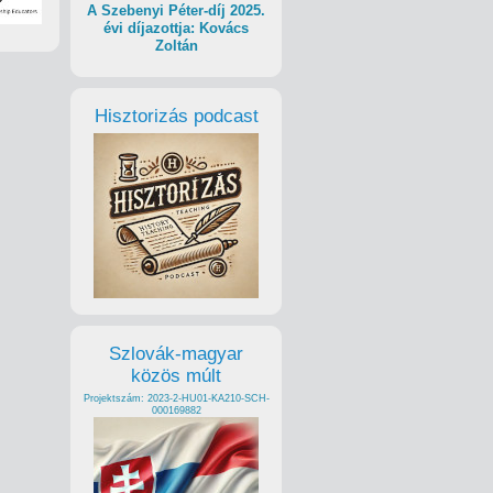
A Szebenyi Péter-díj 2025.
évi díjazottja: Kovács
Zoltán
Hisztorizás podcast
Szlovák-magyar
közös múlt
Projektszám: 2023-2-HU01-KA210-SCH-
000169882