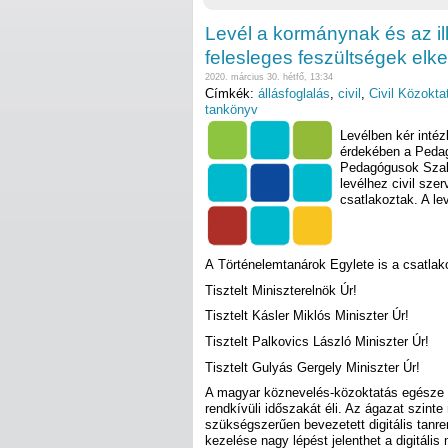
Levél a kormánynak és az il
felesleges feszültségek elk
2020. március 30. hétfő, 13:34
Címkék:
állásfoglalás
,
civil
,
Civil Közokta
tankönyv
Levélben kér intéz
érdekében a Peda
Pedagógusok Szaks
levélhez civil sze
csatlakoztak. A le
A Történelemtanárok Egylete is a csatlak
Tisztelt Miniszterelnök Úr!
Tisztelt Kásler Miklós Miniszter Úr!
Tisztelt Palkovics László Miniszter Úr!
Tisztelt Gulyás Gergely Miniszter Úr!
A magyar köznevelés-közoktatás egésze 
rendkívüli időszakát éli. Az ágazat szinte
szükségszerűen bevezetett digitális tanre
kezelése nagy lépést jelenthet a digitáli