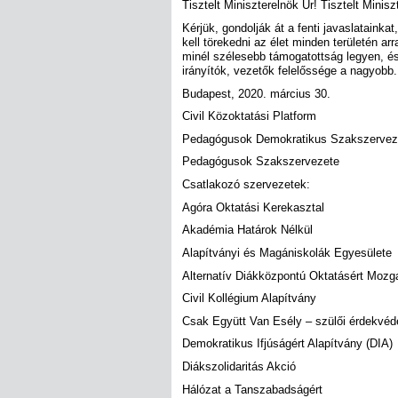
Tisztelt Miniszterelnök Úr! Tisztelt Minisz
Kérjük, gondolják át a fenti javaslataink
kell törekedni az élet minden területén ar
minél szélesebb támogatottság legyen, é
irányítók, vezetők felelőssége a nagyobb.
Budapest, 2020. március 30.
Civil Közoktatási Platform
Pedagógusok Demokratikus Szakszervez
Pedagógusok Szakszervezete
Csatlakozó szervezetek:
Agóra Oktatási Kerekasztal
Akadémia Határok Nélkül
Alapítványi és Magániskolák Egyesülete
Alternatív Diákközpontú Oktatásért Moz
Civil Kollégium Alapítvány
Csak Együtt Van Esély – szülői érdekvéd
Demokratikus Ifjúságért Alapítvány (DIA)
Diákszolidaritás Akció
Hálózat a Tanszabadságért