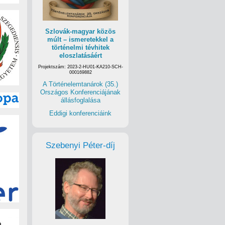
Szlovák-magyar közös
múlt – ismeretekkel a
történelmi tévhitek
eloszlatásáért
Projektszám: 2023-2-HU01-KA210-SCH-
000169882
A Történelemtanárok (35.)
Országos Konferenciájának
állásfoglalása
Eddigi konferenciáink
Szebenyi Péter-díj