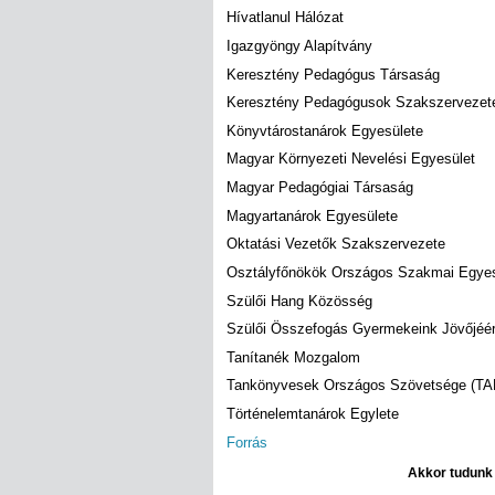
Hívatlanul Hálózat
Igazgyöngy Alapítvány
Keresztény Pedagógus Társaság
Keresztény Pedagógusok Szakszervezet
Könyvtárostanárok Egyesülete
Magyar Környezeti Nevelési Egyesület
Magyar Pedagógiai Társaság
Magyartanárok Egyesülete
Oktatási Vezetők Szakszervezete
Osztályfőnökök Országos Szakmai Egye
Szülői Hang Közösség
Szülői Összefogás Gyermekeink Jövőjéér
Tanítanék Mozgalom
Tankönyvesek Országos Szövetsége (T
Történelemtanárok Egylete
Forrás
Akkor tudunk d