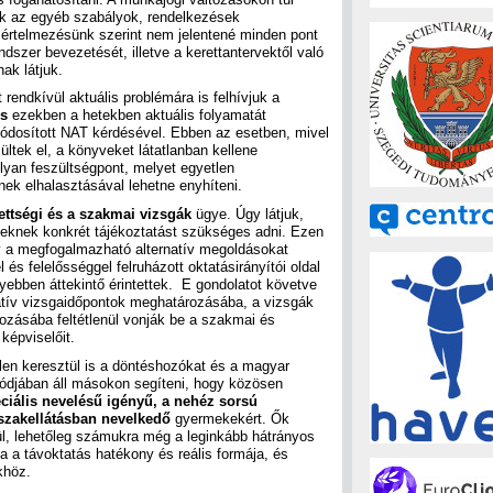
uk az egyéb szabályok, rendelkezések
 értelmezésünk szerint nem jelentené minden pont
endszer bevezetését, illetve a kerettantervektől való
ak látjuk.
 rendkívül aktuális problémára is felhívjuk a
és
ezekben a hetekben aktuális folyamatát
dosított NAT kérdésével. Ebben az esetben, mivel
ltek el, a könyveket látatlanban kellene
yan feszültségpont, melyet egyetlen
nek elhalasztásával lehetne enyhíteni.
ettségi és a szakmai vizsgák
ügye. Úgy látjuk,
tteknek konkrét tájékoztatást szükséges adni. Ezen
gy a megfogalmazható alternatív megoldásokat
 és felelősséggel felruházott oktatásirányítói oldal
yebben áttekintő érintettek. E gondolatot követve
rnatív vizsgaidőpontok meghatározásába, a vizsgák
gozásába feltétlenül vonják be a szakmai és
képviselőit.
en keresztül is a döntéshozókat és a magyar
módjában áll másokon segíteni, hogy közösen
ciális nevelésű igényű, a nehéz sorsú
szakellátásban nevelkedő
gyermekekért. Ők
ül, lehetőleg számukra még a leginkább hátrányos
va a távoktatás hatékony és reális formája, és
khöz.