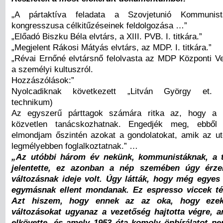
„A pártaktíva feladata a Szovjetunió Kommunis
kongresszusa célkitűzéseinek feldolgozása …”
„Előadó Biszku Béla elvtárs, a XIII. PVB. I. titkára.”
„Megjelent Rákosi Mátyás elvtárs, az MDP. I. titkára.”
„Révai Ernőné elvtársnő felolvasta az MDP Központi Ve
a személyi kultuszról.
Hozzászólások:”
Nyolcadiknak következett „Litván György et. (K
technikum)
Az egyszerű párttagok számára ritka az, hogy a p
közvetlen tanácskozhatnak. Engedjék meg, ebből 
elmondjam őszintén azokat a gondolatokat, amik az u
legmélyebben foglalkoztatnak.” …
„Az utóbbi három év nekünk, kommunistáknak, a ti
jelentette, ez azonban a nép szemében úgy érze
változásnak ideje volt. Úgy látták, hogy még egyes
egymásnak ellent mondanak. Ez espresso viccek tém
Azt hiszem, hogy ennek az az oka, hogy ezeke
változásokat ugyanaz a vezetőség hajtotta végre, a
elkövette, és amely 1953 óta komoly önbírálatot ne