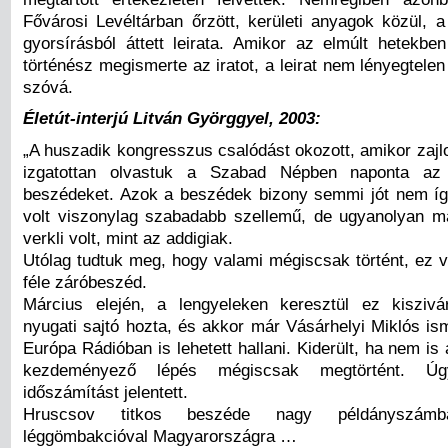
Fővárosi Levéltárban őrzött, kerületi anyagok közül, 
gyorsírásból áttett leirata. Amikor az elmúlt hetekbe
történész megismerte az iratot, a leirat nem lényegtelen t
szóvá.
Életút-interjú Litván Györggyel, 2003:
„A huszadik kongresszus csalódást okozott, amikor zajl
izgatottan olvastuk a Szabad Népben naponta az 
beszédeket. Azok a beszédek bizony semmi jót nem íg
volt viszonylag szabadabb szellemű, de ugyanolyan mar
verkli volt, mint az addigiak.
Utólag tudtuk meg, hogy valami mégiscsak történt, ez v
féle záróbeszéd.
Március elején, a lengyeleken keresztül ez kiszivá
nyugati sajtó hozta, és akkor már Vásárhelyi Miklós is
Európa Rádióban is lehetett hallani. Kiderült, ha nem is 
kezdeményező lépés mégiscsak megtörtént. Ú
időszámítást jelentett.
Hruscsov titkos beszéde nagy példányszámb
léggömbakcióval Magyarországra …