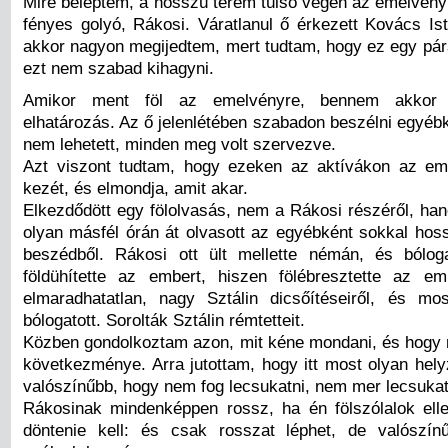
Mire beléptem, a hosszú terem túlsó végén az emelvényr
fényes golyó, Rákosi. Váratlanul ő érkezett Kovács Ist
akkor nagyon megijedtem, mert tudtam, hogy ez egy pára
ezt nem szabad kihagyni.
Amikor ment föl az emelvényre, bennem akkor
elhatározás. Az ő jelenlétében szabadon beszélni egyéb
nem lehetett, minden meg volt szervezve.
Azt viszont tudtam, hogy ezeken az aktívákon az emb
kezét, és elmondja, amit akar.
Elkezdődött egy fölolvasás, nem a Rákosi részéről, ha
olyan másfél órán át olvasott az egyébként sokkal ho
beszédből. Rákosi ott ült mellette némán, és bólog
földühítette az embert, hiszen fölébresztette az e
elmaradhatatlan, nagy Sztálin dicsőítéseiről, és mos
bólogatott. Sorolták Sztálin rémtetteit.
Közben gondolkoztam azon, mit kéne mondani, és hogy 
következménye. Arra jutottam, hogy itt most olyan hely
valószínűbb, hogy nem fog lecsukatni, nem mer lecsukat
Rákosinak mindenképpen rossz, ha én fölszólalok ell
döntenie kell: és csak rosszat léphet, de valószí