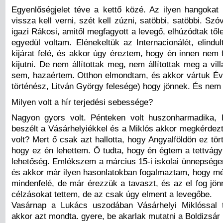
Egyenlőségjelet téve a kettő közé. Az ilyen hangokat l
vissza kell verni, szét kell zúzni, satöbbi, satöbbi. Szóv
igazi Rákosi, amitől megfagyott a levegő, elhúzódtak tő
egyedül voltam. Elénekeltük az Internacionálét, elindu
kijárat felé, és akkor úgy éreztem, hogy én innen nem
kijutni. De nem állítottak meg, nem állítottak meg a vi
sem, hazaértem. Otthon elmondtam, és akkor vártuk Év
történész, Litván György felesége) hogy jönnek. És nem 
Milyen volt a hír terjedési sebessége?
Nagyon gyors volt. Pénteken volt huszonharmadika,
beszélt a Vásárhelyiékkel és a Miklós akkor megkérdezt
volt? Mert ő csak azt hallotta, hogy Angyalföldön ez törté
hogy ez én lehettem. Ő tudta, hogy én égtem a tettvágy
lehetőség. Emlékszem a március 15-i iskolai ünnepsége
és akkor már ilyen hasonlatokban fogalmaztam, hogy mé
mindenfelé, de már érezzük a tavaszt, és az el fog jön
célzásokat tettem, de az csak úgy elment a levegőbe.
Vasárnap a Lukács uszodában Vásárhelyi Miklóssal t
akkor azt mondta. gyere, be akarlak mutatni a Boldizsár