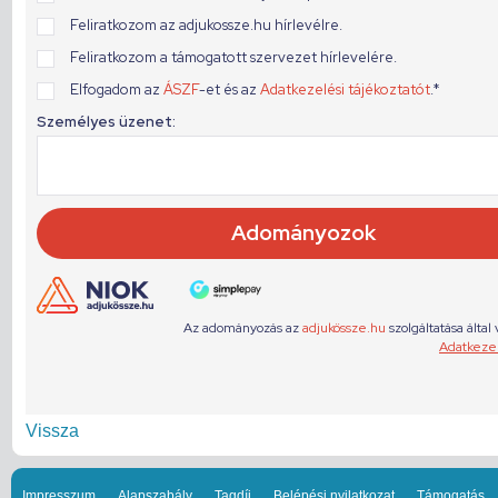
Vissza
Impresszum
Alapszabály
Tagdíj
Belépési nyilatkozat
Támogatás