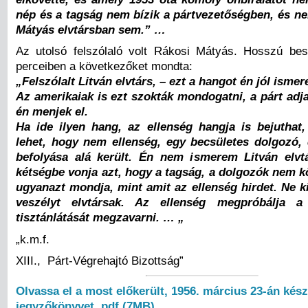
nép és a tagság nem bízik a pártvezetőségben, és n
Mátyás elvtársban sem.” …
Az utolsó felszólaló volt Rákosi Mátyás. Hosszú be
perceiben a következőket mondta:
„Felszólalt Litván elvtárs, – ezt a hangot én jól isme
Az amerikaiak is ezt szokták mondogatni, a párt adja
én menjek el.
Ha ide ilyen hang, az ellenség hangja is bejuthat,
lehet, hogy nem ellenség, egy becsületes dolgozó, 
befolyása alá került. Én nem ismerem Litván elvt
kétségbe vonja azt, hogy a tagság, a dolgozók nem kö
ugyanazt mondja, mint amit az ellenség hirdet. Ne ki
veszélyt elvtársak. Az ellenség megpróbálja 
tisztánlátását megzavarni. … „
„k.m.f.
XIII., Párt-Végrehajtó Bizottság”
Olvassa el a most előkerült, 1956. március 23-án kész
jegyzőkönyvet, pdf (7MB)