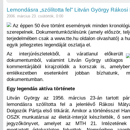
Lemondásra „szólította fel” Litván György Rákosi
2006. március 23. csütörtök, 0:00
Az éppen 50 éve történt események minden kronológ
szerepelnek. Dokumentumközlésünk (amely először, telj
terjedelmében csak a www.tte.hu oldalon olvasható) a h
egyik jellegzetes legendáját oszlatja el.
Az interjúrészletekből, a váratlanul előkerült
dokumentumból, valamint Litván György utólagos
kommentárjából kirajzolódik a korszak is, amelyb
emlékezetben esetenként jobban bízhatunk, m
dokumentumban.
Egy legendás aktíva története
Litván György az 1956. március 23-án tartott párt
lemondásra szólította fel a jelenlévő Rákosi Mát
Dolgozók Pártja első titkárát. Amikor a történésszel H
OSZK munkatársai az életút-interjút készítették, ő se
jegyzőkönyvet, amelyet az MTH 21. Intézetének k
megtartott értekezleten felvettek. Nemrégiben azon