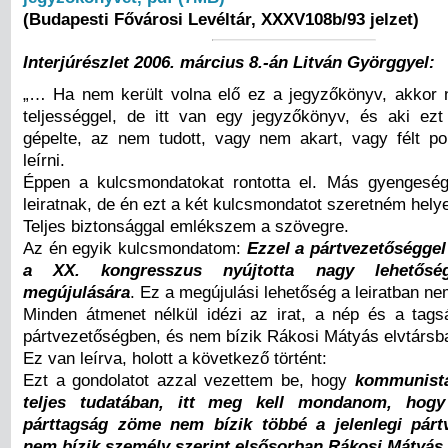
(Budapesti Fővárosi Levéltár, XXXV108b/93 jelzet)
Interjúrészlet 2006. március 8.-án Litván Györggyel:
„… Ha nem került volna elő ez a jegyzőkönyv, akkor
teljességgel, de itt van egy jegyzőkönyv, és aki ez
gépelte, az nem tudott, vagy nem akart, vagy félt p
leírni.
Éppen a kulcsmondatokat rontotta el. Más gyengeség
leiratnak, de én ezt a két kulcsmondatot szeretném helye
Teljes biztonsággal emlékszem a szövegre.
Az én egyik kulcsmondatom:
Ezzel a pártvezetőséggel
a XX. kongresszus nyújtotta nagy lehetősé
megújulására
. Ez a megújulási lehetőség a leiratban ne
Minden átmenet nélkül idézi az irat, a nép és a tag
pártvezetőségben, és nem bízik Rákosi Mátyás elvtárs
Ez van leírva, holott a következő történt:
Ezt a gondolatot azzal vezettem be, hogy
kommunista
teljes tudatában, itt meg kell mondanom, ho
párttagság zöme nem bízik többé a jelenlegi párt
nem bízik személy szerint elsősorban Rákosi Mátyás 