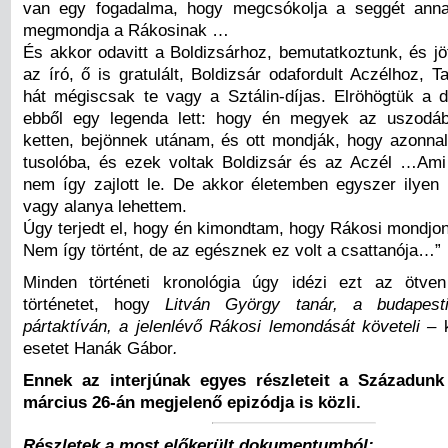
van egy fogadalma, hogy megcsókolja a seggét anna
megmondja a Rákosinak …
És akkor odavitt a Boldizsárhoz, bemutatkoztunk, és jö
az író, ő is gratulált, Boldizsár odafordult Aczélhoz, 
hát mégiscsak te vagy a Sztálin-díjas. Elröhögtük a d
ebből egy legenda lett: hogy én megyek az uszodá
ketten, bejönnek utánam, és ott mondják, hogy azonnal 
tusolóba, és ezek voltak Boldizsár és az Aczél …Am
nem így zajlott le. De akkor életemben egyszer ilyen 
vagy alanya lehettem.
Úgy terjedt el, hogy én kimondtam, hogy Rákosi mondjon
Nem így történt, de az egésznek ez volt a csattanója…”
Minden történeti kronológia úgy idézi ezt az ötven
történetet, hogy
Litván György tanár, a budapesti 
pártaktíván, a jelenlévő Rákosi lemondását követeli –
k
esetet Hanák Gábor
.
Ennek az interjúnak egyes részleteit a Századunk
március 26-án megjelenő epizódja is közli.
Részletek a most előkerült dokumentumból: