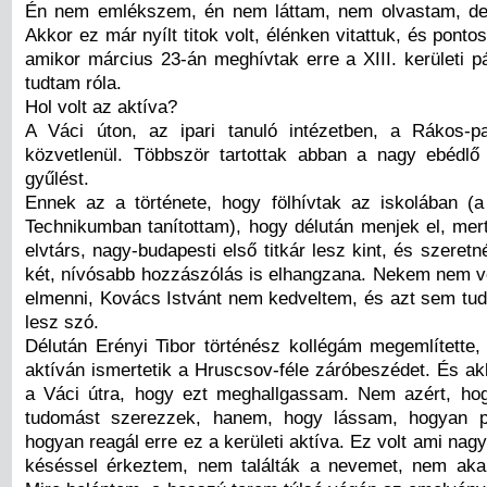
Én nem emlékszem, én nem láttam, nem olvastam, de 
Akkor ez már nyílt titok volt, élénken vitattuk, és pont
amikor március 23-án meghívtak erre a XIII. kerületi p
tudtam róla.
Hol volt az aktíva?
A Váci úton, az ipari tanuló intézetben, a Rákos-p
közvetlenül. Többször tartottak abban a nagy ebédlő
gyűlést.
Ennek az a története, hogy fölhívtak az iskolában (a
Technikumban tanítottam), hogy délután menjek el, mer
elvtárs, nagy-budapesti első titkár lesz kint, és szeret
két, nívósabb hozzászólás is elhangzana. Nekem nem v
elmenni, Kovács Istvánt nem kedveltem, és azt sem tud
lesz szó.
Délután Erényi Tibor történész kollégám megemlítette, 
aktíván ismertetik a Hruscsov-féle záróbeszédet. És ak
a Váci útra, hogy ezt meghallgassam. Nem azért, hog
tudomást szerezzek, hanem, hogy lássam, hogyan pr
hogyan reagál erre ez a kerületi aktíva. Ez volt ami nagy
késéssel érkeztem, nem találták a nevemet, nem aka