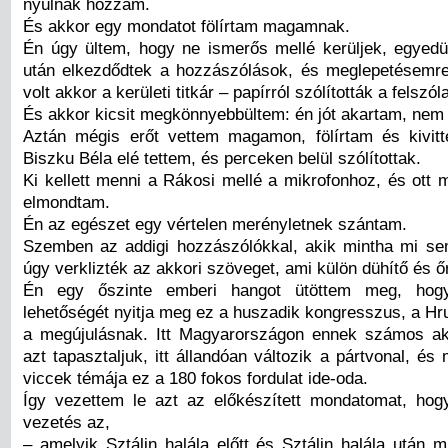
nyúlnak hozzám.
És akkor egy mondatot fölírtam magamnak.
Én úgy ültem, hogy ne ismerős mellé kerüljek, egyedü
után elkezdődtek a hozzászólások, és meglepetésemr
volt akkor a kerületi titkár – papírról szólították a felszól
És akkor kicsit megkönnyebbültem: én jót akartam, nem
Aztán mégis erőt vettem magamon, fölírtam és kivit
Biszku Béla elé tettem, és perceken belül szólítottak.
Ki kellett menni a Rákosi mellé a mikrofonhoz, és ott 
elmondtam.
Én az egészet egy vértelen merényletnek szántam.
Szemben az addigi hozzászólókkal, akik mintha mi sem
úgy verklizték az akkori szöveget, ami külön dühítő és őrj
Én egy őszinte emberi hangot ütöttem meg, hog
lehetőségét nyitja meg ez a huszadik kongresszus, a Hr
a megújulásnak. Itt Magyarországon ennek számos ak
azt tapasztaljuk, itt állandóan változik a pártvonal, é
viccek témája ez a 180 fokos fordulat ide-oda.
Így vezettem le azt az előkészített mondatomat, hog
vezetés az,
– amelyik Sztálin halála előtt és Sztálin halála után m