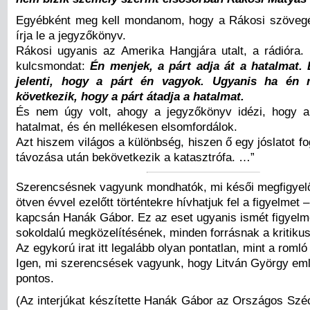
Egyébként meg kell mondanom, hogy a Rákosi szövegét
írja le a jegyzőkönyv.
Rákosi ugyanis az Amerika Hangjára utalt, a rádióra. 
kulcsmondat:
Én menjek, a párt adja át a hatalmat. 
jelenti, hogy a párt én vagyok. Ugyanis ha én 
következik, hogy a párt átadja a hatalmat.
És nem úgy volt, ahogy a jegyzőkönyv idézi, hogy a
hatalmat, és én mellékesen elsomfordálok.
Azt hiszem világos a különbség, hiszen ő egy jóslatot fo
távozása után bekövetkezik a katasztrófa. …”
Szerencsésnek vagyunk mondhatók, mi késői megfigyelő
ötven évvel ezelőtt történtekre hívhatjuk fel a figyelmet –
kapcsán Hanák Gábor. Ez az eset ugyanis ismét figyelme
sokoldalú megközelítésének, minden forrásnak a kritikus
Az egykorú irat itt legalább olyan pontatlan, mint a roml
Igen, mi szerencsések vagyunk, hogy Litván György em
pontos.
(Az interjúkat készítette Hanák Gábor az Országos Szé