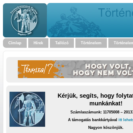
Címlap
Hírek
Tallózó
Történelem
Történele
Kérjük, segíts, hogy folyt
munkánkat!
Számlaszámunk: 11705008 – 2013
A támogatás bankkártyával
itt lehe
Nagyon köszönjük.