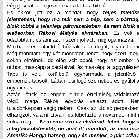
végigcsinált – teljesen elvesztette a hitelét.
És akkor jött ez a mondat: hogy
teljes felelő
jelentenem, hogy ma már sem a nép, sem a pártta
bízik többé a jelenlegi pártvezetésben, és nem bízik 
elsősorban Rákosi Mátyás elvtársban.
Ez volt a
odadobtam, és ami azt hiszem jól volt megfogalmazva.
Mintha ezer palackból húznák ki a dugót, olyan fölhör
Még mondtam egy-két mondatot: lehet, hogy ezért me
sokan elítélnek, de elég volt abból, hogy az ember
otthon, másképp a barátaival, és másképp a taggyűlésen
Taps is volt. Körülbelül egyharmada a jelenlévő
embernek tapsolt. Láttam csillogó szemeket, és gyűlölk
ugyancsak.
Aztán jöttek az engem elítélő értelmiség-szidalmazó
végül maga Rákosi egyórás választ adott. N
tulajdonképpen végig nekem. Csak az utolsó percekben t
elhangzott valami Litván, és kibetűzte a nevemet, mint
volna meg …
Nem ismerem az elvtársat, lehet, hogy 
a legbecsületesebb, de amit itt mondott, az nem má
Amerika Hangja harsog, hogy én menjek, a párt adja á