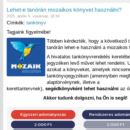
Lehet-e tanórán mozaikos könyvet használni?
2025. április 6. vasárnap, 18:34
Címkék:
tankönyv
Tagjaink figyelmébe!
Többen kérdezték, hogy a következő 
tanórán lehet-e használni a mozaikos
A hivatalos tankönyvrendelés keretéb
jegyzéken levő művet lehet rendelni.
azokat a könyveket, amelyek nincsen
tankönyvjegyzéken (amennyiben megf
alaptörvénynek, illetve a
kerettantervnek),
segédkönyvként lehet használni
az ó
Akkor tudunk dolgozni, ha Ön is segít!