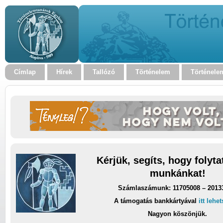
Címlap
Hírek
Tallózó
Történelem
Történele
Kérjük, segíts, hogy folyt
munkánkat!
Számlaszámunk: 11705008 – 2013
A támogatás bankkártyával
itt lehe
Nagyon köszönjük.