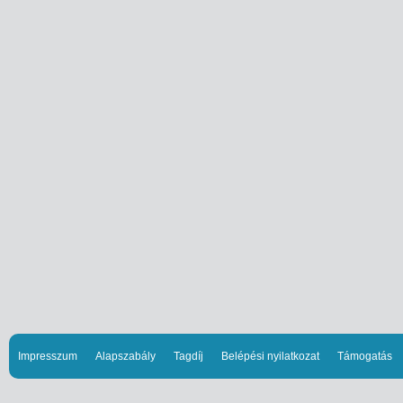
Impresszum
Alapszabály
Tagdíj
Belépési nyilatkozat
Támogatás