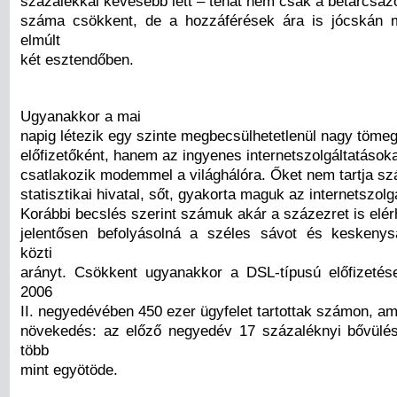
százalékkal kevesebb lett – tehát nem csak a betárcsáz
száma csökkent, de a hozzáférések ára is jócskán m
elmúlt
két esztendőben.
Ugyanakkor a mai
napig létezik egy szinte megbecsülhetetlenül nagy töme
előfizetőként, hanem az ingyenes internetszolgáltatások
csatlakozik modemmel a világhálóra. Őket nem tartja s
statisztikai hivatal, sőt, gyakorta maguk az internetszol
Korábbi becslés szerint számuk akár a százezret is elér
jelentősen befolyásolná a széles sávot és keskenys
közti
arányt. Csökkent ugyanakkor a DSL-típusú előfizeté
2006
II. negyedévében 450 ezer ügyfelet tartottak számon, a
növekedés: az előző negyedév 17 százaléknyi bővülé
több
mint egyötöde.