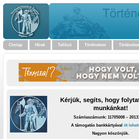
Címlap
Hírek
Tallózó
Történelem
Történele
Kérjük, segíts, hogy folyt
munkánkat!
Számlaszámunk: 11705008 – 2013
A támogatás bankkártyával
itt lehe
Nagyon köszönjük.