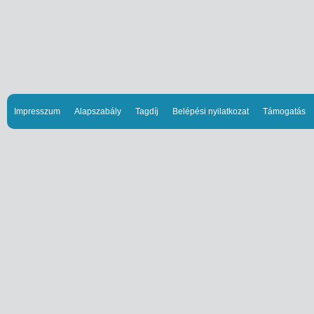
Impresszum
Alapszabály
Tagdíj
Belépési nyilatkozat
Támogatás