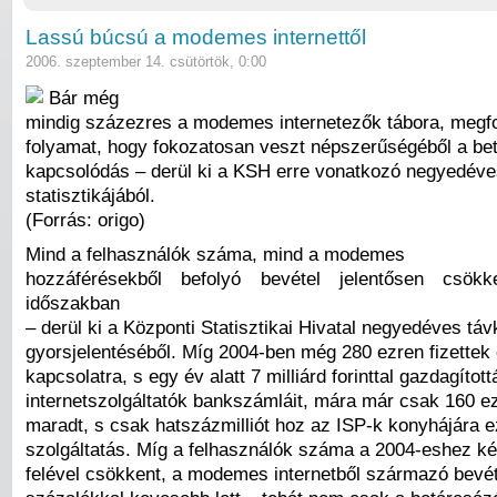
Lassú búcsú a modemes internettől
2006. szeptember 14. csütörtök, 0:00
Bár még
mindig százezres a modemes internetezők tábora, megfo
folyamat, hogy fokozatosan veszt népszerűségéből a be
kapcsolódás – derül ki a KSH erre vonatkozó negyedéve
statisztikájából.
(Forrás: origo)
Mind a felhasználók száma, mind a modemes
hozzáférésekből befolyó bevétel jelentősen csök
időszakban
– derül ki a Központi Statisztikai Hivatal negyedéves táv
gyorsjelentéséből. Míg 2004-ben még 280 ezren fizette
kapcsolatra, s egy év alatt 7 milliárd forinttal gazdagítot
internetszolgáltatók bankszámláit, mára már csak 160 ez
maradt, s csak hatszázmilliót hoz az ISP-k konyhájára ez
szolgáltatás. Míg a felhasználók száma a 2004-eshez ké
felével csökkent, a modemes internetből származó bevét