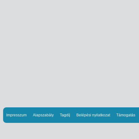
Impresszum
Alapszabály
Tagdíj
Belépési nyilatkozat
Támogatás