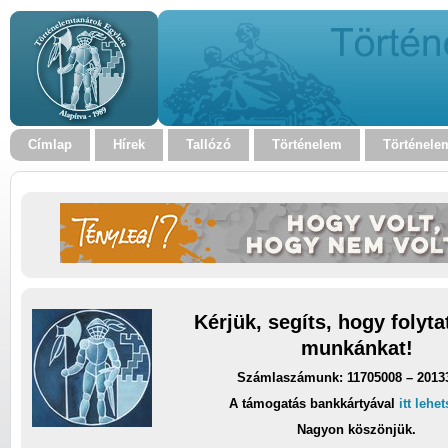
Címlap
Hírek
Tallózó
Történelem
Történele
Kérjük, segíts, hogy folyt
munkánkat!
Számlaszámunk: 11705008 – 2013
A támogatás bankkártyával
itt lehe
Nagyon köszönjük.