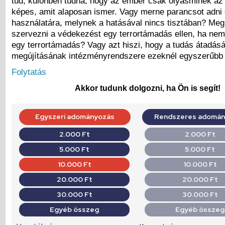
tud, különben tudná, hogy az ember csak olyasminek az 
képes, amit alaposan ismer. Vagy merne parancsot adni 
használatára, melynek a hatásával nincs tisztában? Meg
szervezni a védekezést egy terrortámadás ellen, ha nem
egy terrortámadás? Vagy azt hiszi, hogy a tudás átadás
megújításának intézményrendszere ezeknél egyszerűbb
Folytatás
Akkor tudunk dolgozni, ha Ön is segít!