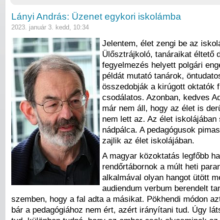
Lányi András: Üzenet egykori iskolámba
2023. január 3. kedd, 10:34
Jelentem, élet zengi be az iskol
Ülősztrájkoló, tanáraikat éltető 
fegyelmezés helyett polgári eng
példát mutató tanárok, öntudato
összedobják a kirúgott oktatók f
csodálatos. Azonban, kedves A
már nem áll, hogy az élet is der
nem lett az. Az élet iskolájában
nádpálca. A pedagógusok pimas
zajlik az élet iskolájában.
A magyar közoktatás legfőbb ha
rendőrtábornok a múlt heti para
alkalmával olyan hangot ütött 
audiendum verbum berendelt ta
szemben, hogy a fal adta a másikat. Pökhendi módon azt 
bár a pedagógiához nem ért, azért irányítani tud. Úgy lá