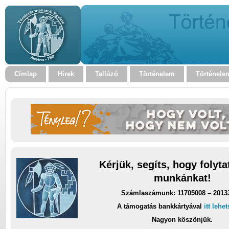
Címlap
Hírek
Tallózó
Történelem
Történele
Kérjük, segíts, hogy folyt
munkánkat!
Számlaszámunk: 11705008 – 2013
A támogatás bankkártyával
itt lehe
Nagyon köszönjük.