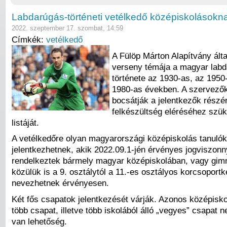
Labdarúgás-történeti vetélkedő középiskolásokn
2022. szeptember 17. szombat, 14:59
Címkék:
vetélkedő
A Fülöp Márton Alapítvány álta
verseny témája a magyar lab
története az 1930-as, az 1950
1980-as években. A szervező
bocsátják a jelentkezők részé
felkészültség eléréséhez szü
listáját.
A vetélkedőre olyan magyarországi középiskolás tanulók
jelentkezhetnek, akik 2022.09.1-jén érvényes jogviszonn
rendelkeztek bármely magyar középiskolában, vagy gi
közülük is a 9. osztálytól a 11.-es osztályos korcsoportk
nevezhetnek érvényesen.
Két fős csapatok jelentkezését várják. Azonos középisko
több csapat, illetve több iskolából álló „vegyes” csapat 
van lehetőség.