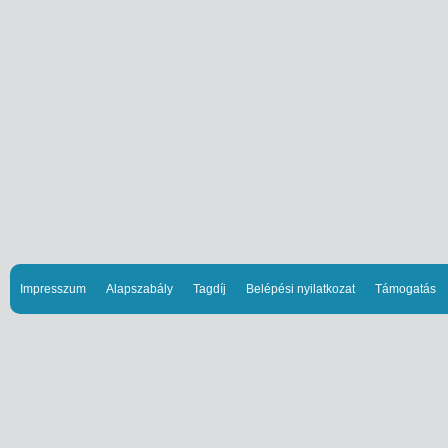
Impresszum
Alapszabály
Tagdíj
Belépési nyilatkozat
Támogatás