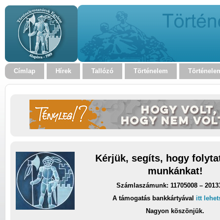
Címlap
Hírek
Tallózó
Történelem
Történele
Kérjük, segíts, hogy folyt
munkánkat!
Számlaszámunk: 11705008 – 2013
A támogatás bankkártyával
itt lehe
Nagyon köszönjük.