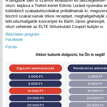
A látogatók idén is számos előadáson és beszélgetésen
részt: bejárva a Trefort-kertet Eötvös Loránd nyomába e
különböző szabadulószobákat próbálhatnak ki, megszere
bisztró szakácsainak titkos receptjeit, meghallgathatják
bölcsészhallgatók koncertjeit és Bárth János gitárestjét,
részt vehetnek az ELTE Stíluskutató Csoport buliján is.
Részletes program
Facebook
Forrás
Akkor tudunk dolgozni, ha Ön is segít!