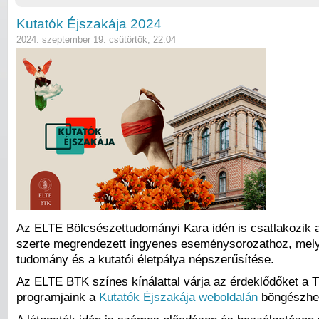
Kutatók Éjszakája 2024
2024. szeptember 19. csütörtök, 22:04
Az ELTE Bölcsészettudományi Kara idén is csatlakozik 
szerte megrendezett ingyenes eseménysorozathoz, mely
tudomány és a kutatói életpálya népszerűsítése.
Az ELTE BTK színes kínálattal várja az érdeklődőket a Tr
programjaink a
Kutatók Éjszakája weboldalán
böngészhe