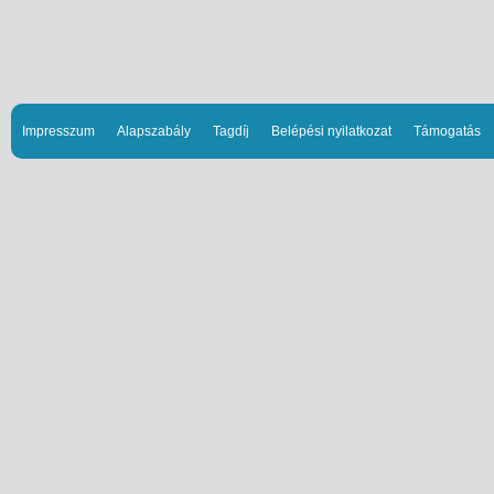
Impresszum
Alapszabály
Tagdíj
Belépési nyilatkozat
Támogatás