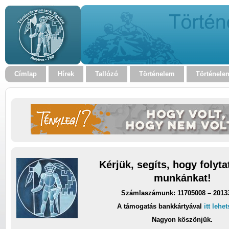
Címlap
Hírek
Tallózó
Történelem
Történele
Kérjük, segíts, hogy folyt
munkánkat!
Számlaszámunk: 11705008 – 2013
A támogatás bankkártyával
itt lehe
Nagyon köszönjük.