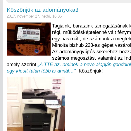
Köszönjük az adományokat!
2017. november 27. hétfő, 16:36
Tagjaink, barátaink támogatásának
régi, működésképtelenné vált fénym
egy használt, de számunkra megfel
Minolta bizhub 223-as gépet vásárol
Az adománygyűjtés sikeréhez hozzá
számos megosztás, valamint az Ind
amely szerint
„A TTE az, aminek a neve alapján gondolni l
egy kicsit talán több is annál…”
Köszönjük!