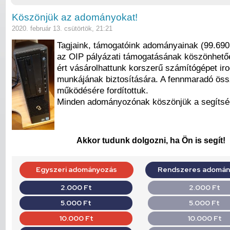
Köszönjük az adományokat!
2020. február 13. csütörtök, 21:21
Tagjaink, támogatóink adományainak (99.690,
az OIP pályázati támogatásának köszönhetőe
ért vásárolhattunk korszerű számítógépet ir
munkájának biztosítására. A fennmaradó ös
működésére fordítottuk.
Minden adományozónak köszönjük a segítsé
Akkor tudunk dolgozni, ha Ön is segít!