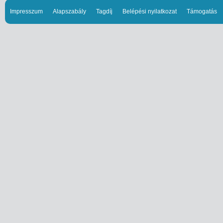
Impresszum
Alapszabály
Tagdíj
Belépési nyilatkozat
Támogatás