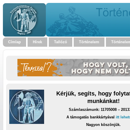
Címlap
Hírek
Tallózó
Történelem
Történele
Kérjük, segíts, hogy folyt
munkánkat!
Számlaszámunk: 11705008 – 2013
A támogatás bankkártyával
itt lehe
Nagyon köszönjük.