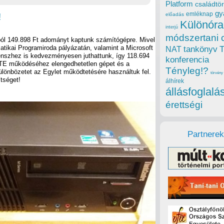
Platform
családtör
gy
emléknap
!
előadás
Különóra
interjú
módszertani 
ól 149.898 Ft adományt kaptunk számítógépre. Mivel
tikai Programiroda pályázatán, valamint a Microsoft
tankönyv
NAT
censzhez is kedvezményesen juthattunk, így 118.694
konferencia
TTE működéséhez elengedhetetlen gépet és a
Tényleg!?
ülönbözetet az Egylet működtetésére használtuk fel.
törvény
tséget!
álhírek
állásfoglalá
érettségi
Partnerek