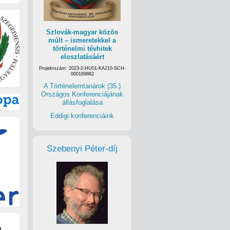
Szlovák-magyar közös
múlt – ismeretekkel a
történelmi tévhitek
eloszlatásáért
Projektszám: 2023-2-HU01-KA210-SCH-
000169882
A Történelemtanárok (35.)
Országos Konferenciájának
állásfoglalása
Eddigi konferenciáink
Szebenyi Péter-díj