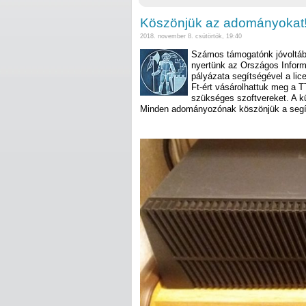
Köszönjük az adományokat
2018. november 8. csütörtök, 19:40
Számos támogatónk jóvoltáb
nyertünk az Országos Informa
pályázata segítségével a li
Ft-ért vásárolhattuk meg a 
szükséges szoftvereket. A k
Minden adományozónak köszönjük a segí