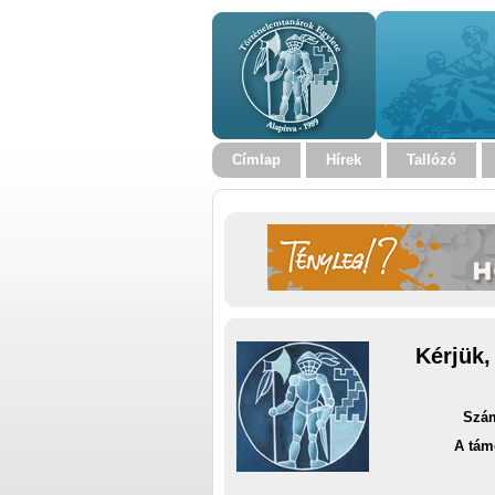
Címlap
Hírek
Tallózó
Kérjük,
Szám
A tám