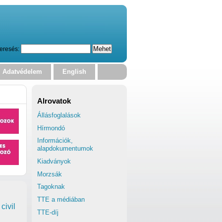
eresés:
Adatvédelem
English
Alrovatok
Állásfoglalások
Hírmondó
Információk,
alapdokumentumok
Kiadványok
Morzsák
Tagoknak
TTE a médiában
civil
TTE-díj