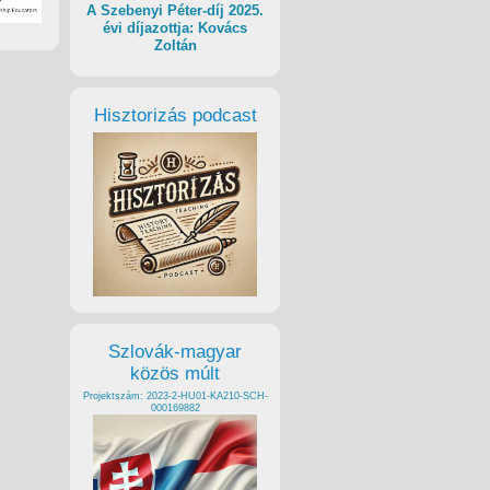
A Szebenyi Péter-díj 2025.
évi díjazottja: Kovács
Zoltán
Hisztorizás podcast
Szlovák-magyar
közös múlt
Projektszám: 2023-2-HU01-KA210-SCH-
000169882