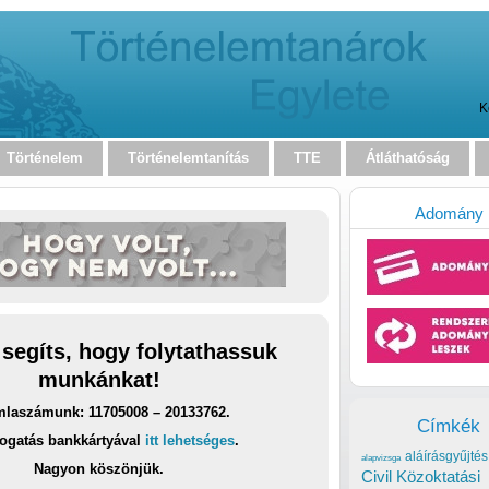
K
Történelem
Történelemtanítás
TTE
Átláthatóság
Adomány
 segíts, hogy folytathassuk
munkánkat!
laszámunk: 11705008 – 20133762.
Címkék
ogatás bankkártyával
itt lehetséges
.
aláírásgyűjtés
alapvizsga
Nagyon köszönjük.
Civil Közoktatási