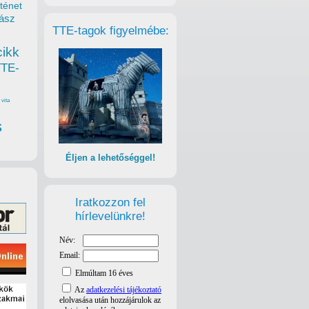
ténet
ász
TTE-tagok figyelmébe:
cikk
TTE-
vita
s
Éljen a lehetőséggel!
Iratkozzon fel
hírlevelünkre!