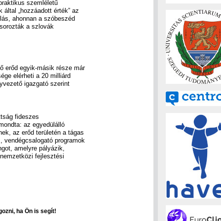
praktikus szemléletű
által „hozzáadott érték” az
állás, ahonnan a szóbeszéd
sorozták a szlovák
lő erőd egyik-másik része már
sége elérheti a 20 milliárd
yvezető igazgató szerint
ttság fideszes
mondta: az egyedülálló
ek, az erőd területén a tágas
es, vendégcsalogató programok
ngot, amelyre pályázik,
 nemzetközi fejlesztési
ozni, ha Ön is segít!