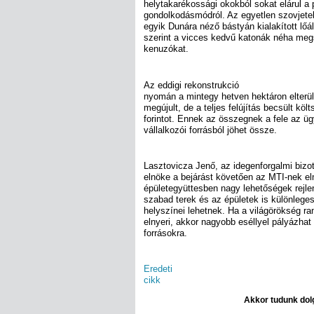
helytakarékossági okokból sokat elárul a 
gondolkodásmódról. Az egyetlen szovjetek 
egyik Dunára néző bástyán kialakított lő
szerint a vicces kedvű katonák néha meg
kenuzókat.
Az eddigi rekonstrukció
nyomán a mintegy hetven hektáron elterü
megújult, de a teljes felújítás becsült költ
forintot. Ennek az összegnek a fele az üg
vállalkozói forrásból jöhet össze.
Lasztovicza Jenő, az idegenforgalmi bizo
elnöke a bejárást követően az MTI-nek el
épületegyüttesben nagy lehetőségek rejlen
szabad terek és az épületek is különleg
helyszínei lehetnek. Ha a világörökség ra
elnyeri, akkor nagyobb eséllyel pályázhat
forrásokra.
Eredeti
cikk
Akkor tudunk dolg