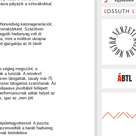
tásra pályázik a szlovákokkal.
 Honvédség katonagenerációit,
szerraktárként. Százötven
egyéb hadianyag volt itt
a, mint a múltkori ukrajnai
d igazgatója az itt tárolt
pe végleg megszűnt, a
ák a turisták. A növekvő
zren látogatták, tavaly már 75
ázezer látogatóra számítanak. Az
diawave jóvoltából fellépett
 performansznak adtak helyet az
is, igaz az „nem jött
épületegyüttessel. A puszta
gszenvedték a baráti hadsereg
óinak letördelése