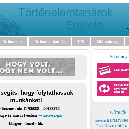
K
Történelem
Történelemtanítás
TTE
Átláthatóság
Adomány
 segíts, hogy folytathassuk
munkánkat!
laszámunk: 11705008 – 20133762.
Címkék
ogatás bankkártyával
itt lehetséges
.
aláírásgyűjtés
alapvizsga
Nagyon köszönjük.
Civil Közoktatási