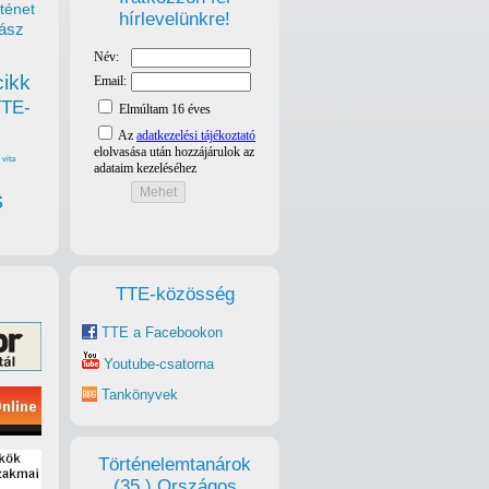
ténet
hírlevelünkre!
ász
cikk
TTE-
vita
s
TTE-közösség
TTE a Facebookon
Youtube-csatorna
Tankönyvek
Történelemtanárok
(35.) Országos