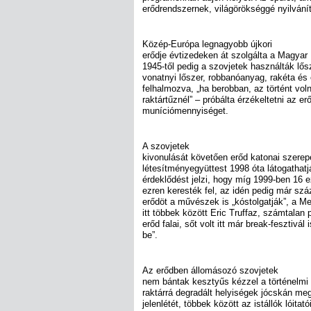
erődrendszernek, világörökséggé nyilvání
Közép-Európa legnagyobb újkori
erődje évtizedeken át szolgálta a Magyar
1945-től pedig a szovjetek használták lő
vonatnyi lőszer, robbanóanyag, rakéta és 
felhalmozva, „ha berobban, az történt voln
raktártűznél” – próbálta érzékeltetni az erő
muníciómennyiséget.
A szovjetek
kivonulását követően erőd katonai szere
létesítményegyüttest 1998 óta látogathatj
érdeklődést jelzi, hogy míg 1999-ben 16 e
ezren keresték fel, az idén pedig már sz
erődöt a művészek is „kóstolgatják”, a Me
itt többek között Eric Truffaz, számtalan
erőd falai, sőt volt itt már break-fesztivál 
be”.
Az erődben állomásozó szovjetek
nem bántak kesztyűs kézzel a történelmi 
raktárrá degradált helyiségek jócskán me
jelenlétét, többek között az istállók lóitat