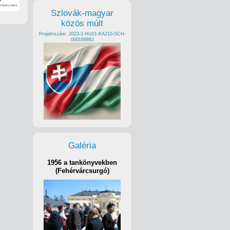
Szlovák-magyar
közös múlt
Projektszám: 2023-2-HU01-KA210-SCH-
000169882
Galéria
1956 a tankönyvekben
(Fehérvárcsurgó)