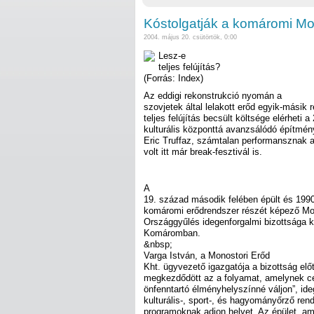
Kóstolgatják a komáromi Mo
2004. május 20. csütörtök, 0:00
Lesz-e
teljes felújítás?
(Forrás: Index)
Az eddigi rekonstrukció nyomán a
szovjetek által lelakott erőd egyik-másik 
teljes felújítás becsült költsége elérheti a 
kulturális központtá avanzsálódó építmén
Eric Truffaz, számtalan performansznak ad
volt itt már break-fesztivál is.
A
19. század második felében épült és 1990
komáromi erődrendszer részét képező Mon
Országgyűlés idegenforgalmi bizottsága ki
Komáromban.
&nbsp;
Varga István, a Monostori Erőd
Kht. ügyvezető igazgatója a bizottság elő
megkezdődött az a folyamat, amelynek cél
önfenntartó élményhelyszínné váljon”, id
kulturális-, sport-, és hagyományőrző ren
programoknak adjon helyet. Az épület, a