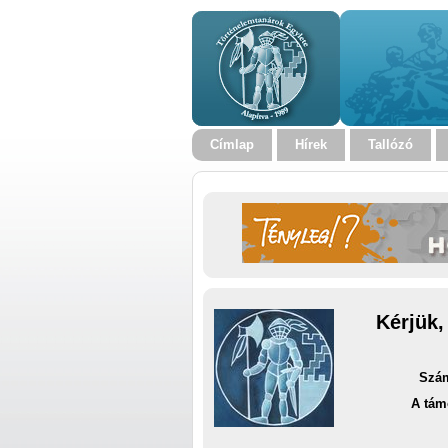
Címlap
Hírek
Tallózó
Kérjük,
Szám
A tám