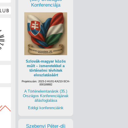
Konferenciája
Szlovák-magyar közös
múlt – ismeretekkel a
történelmi tévhitek
eloszlatásáért
Projektszám: 2023-2-HU01-KA210-SCH-
000169882
A Történelemtanárok (35.)
Országos Konferenciájának
állásfoglalása
Eddigi konferenciáink
Szebenyi Péter-díj