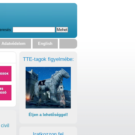
eresés:
Adatvédelem
English
TTE-tagok figyelmébe:
Éljen a lehetőséggel!
civil
Iratkozzon fel