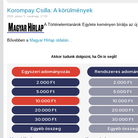
Korompay Csilla: A körülmények
2016. június 5. vasárnap, 17:03
A Történelemtanárok Egylete keményen bírálja az új
Bővebben a
Magyar Hírlap oldalán…
Akkor tudunk dolgozni, ha Ön is segít!