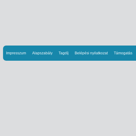
Impresszum
Alapszabály
Tagdíj
Belépési nyilatkozat
Támogatás