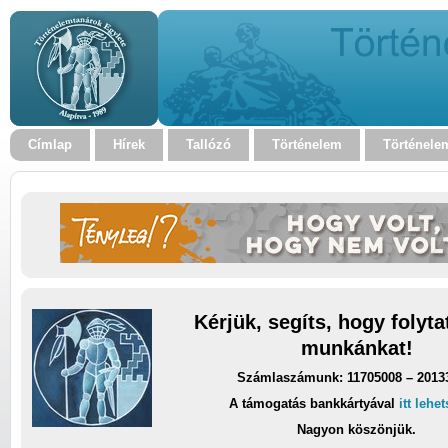
Címlap
Hírek
Tallózó
Történelem
Történele
Kérjük, segíts, hogy folyt
munkánkat!
Számlaszámunk: 11705008 – 2013
A támogatás bankkártyával
itt lehe
Nagyon köszönjük.