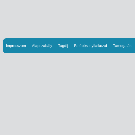
Impresszum
Alapszabály
Tagdíj
Belépési nyilatkozat
Támogatás