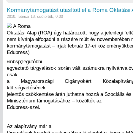
Kormánytámogatást utasított el a Roma Oktatási 
2010. február 18. csütörtök, 0:00
A Roma
Oktatási Alap (ROA) úgy határozott, hogy a jelenlegi felté
nem kívánja elfogadni a részére múlt év novemberében
kormánytámogatást – írják február 17-ei közleményükben
Edupress)
&nbsp;legutóbbi
egyeztető tárgyalások során vált számukra nyilvánval
csak
a Magyarországi Cigányokért Közalapítvá
költségvetésének
jelentős csökkentése árán juthatna hozzá a Szociális é
Minisztérium támogatásához – közölték az
Edupress-szel.
Az alapítvány már a
tárgyalások kezdeti szakaszában kijelentette, hogy a 