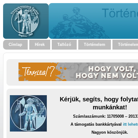
Címlap
Hírek
Tallózó
Történelem
Történele
Kérjük, segíts, hogy folyt
munkánkat!
Számlaszámunk: 11705008 – 2013
A támogatás bankkártyával
itt lehe
Nagyon köszönjük.