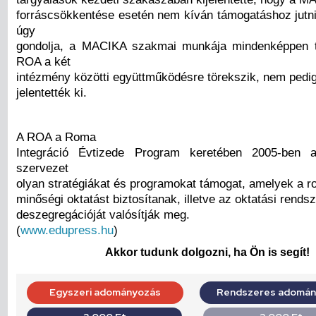
forráscsökkentése esetén nem kíván támogatáshoz jutn
úgy
gondolja, a MACIKA szakmai munkája mindenképpen 
ROA a két
intézmény közötti együttműködésre törekszik, nem pedig
jelentették ki.
A ROA a Roma
Integráció Évtizede Program keretében 2005-ben 
szervezet
olyan stratégiákat és programokat támogat, amelyek a 
minőségi oktatást biztosítanak, illetve az oktatási rends
deszegregációját valósítják meg.
(
www.edupress.hu
)
Akkor tudunk dolgozni, ha Ön is segít!