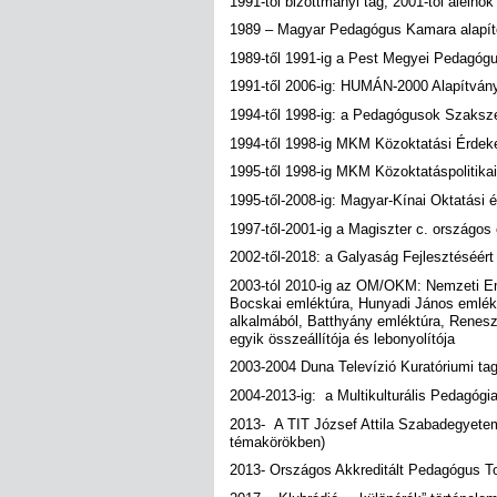
1991-től bizottmányi tag, 2001-től alelnök
1989 – Magyar Pedagógus Kamara alapító
1989-től 1991-ig a Pest Megyei Pedagóg
1991-től 2006-ig: HUMÁN-2000 Alapítván
1994-től 1998-ig: a Pedagógusok Szaksze
1994-től 1998-ig MKM Közoktatási Érdek
1995-től 1998-ig MKM Közoktatáspolitikai
1995-től-2008-ig: Magyar-Kínai Oktatási é
1997-től-2001-ig a Magiszter c. országos
2002-től-2018: a Galyaság Fejlesztéséért 
2003-tól 2010-ig az OM/OKM: Nemzeti Em
Bocskai emléktúra, Hunyadi János emléktú
alkalmából, Batthyány emléktúra, Renesz
egyik összeállítója és lebonyolítója
2003-2004 Duna Televízió Kuratóriumi tag
2004-2013-ig: a Multikulturális Pedagógiai
2013- A TIT József Attila Szabadegyetem á
témakörökben)
2013- Országos Akkreditált Pedagógus T