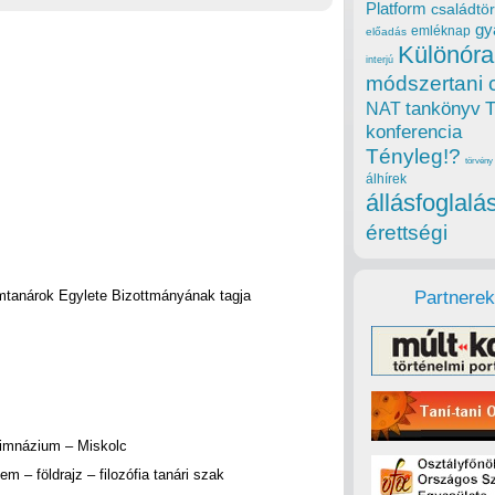
Platform
családtör
gy
emléknap
előadás
Különóra
interjú
módszertani 
tankönyv
NAT
konferencia
Tényleg!?
törvény
álhírek
állásfoglalá
érettségi
mtanárok Egylete Bizottmányának tagja
Partnerek
Gimnázium – Miskolc
– földrajz – filozófia tanári szak