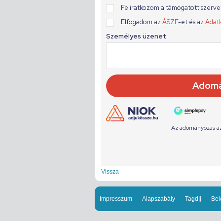
Vissza
Impresszum
Alapszabály
Tagdíj
Bel