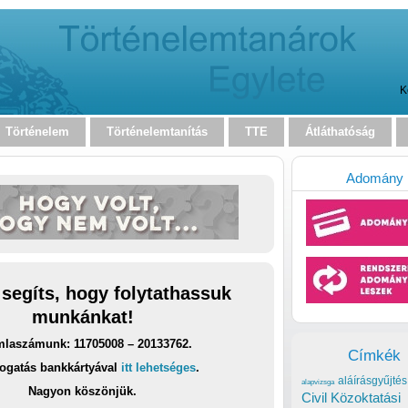
K
Történelem
Történelemtanítás
TTE
Átláthatóság
Adomány
 segíts, hogy folytathassuk
munkánkat!
laszámunk: 11705008 – 20133762.
Címkék
ogatás bankkártyával
itt lehetséges
.
aláírásgyűjtés
alapvizsga
Nagyon köszönjük.
Civil Közoktatási