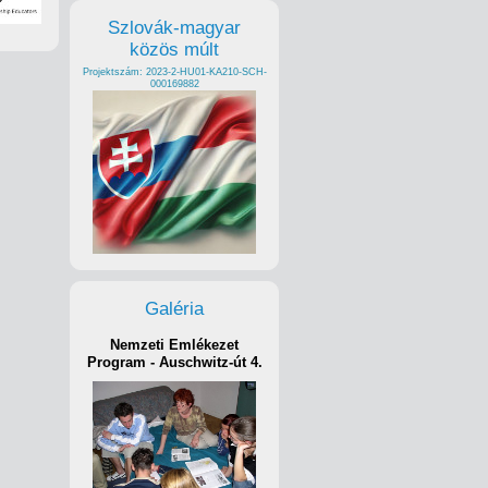
Szlovák-magyar
közös múlt
Projektszám: 2023-2-HU01-KA210-SCH-
000169882
Galéria
Nemzeti Emlékezet
Program - Auschwitz-út 4.