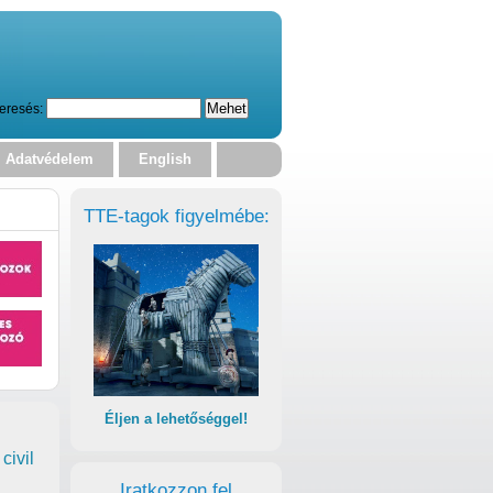
eresés:
Adatvédelem
English
TTE-tagok figyelmébe:
Éljen a lehetőséggel!
civil
Iratkozzon fel