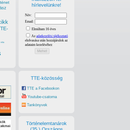
ténet
hírlevelünkre!
ász
cikk
TTE-
vita
s
TTE-közösség
TTE a Facebookon
Youtube-csatorna
Tankönyvek
Történelemtanárok
(35.) Országos