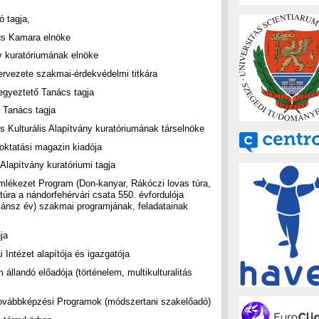
 tagja,
us Kamara elnöke
y kuratóriumának elnöke
rvezete szakmai-érdekvédelmi titkára
egyeztető Tanács tagja
 Tanács tagja
s Kulturális Alapítvány kuratóriumának társelnöke
 oktatási magazin kiadója
Alapítvány kuratóriumi tagja
lékezet Program (Don-kanyar, Rákóczi lovas túra,
ra a nándorfehérvári csata 550. évfordulója
ánsz év) szakmai programjának, feladatainak
ja
 Intézet alapítója és igazgatója
llandó előadója (történelem, multikulturalitás
ovábbképzési Programok (módszertani szakelőadó)