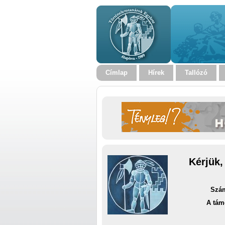
Címlap
Hírek
Tallózó
Kérjük,
Szám
A tám