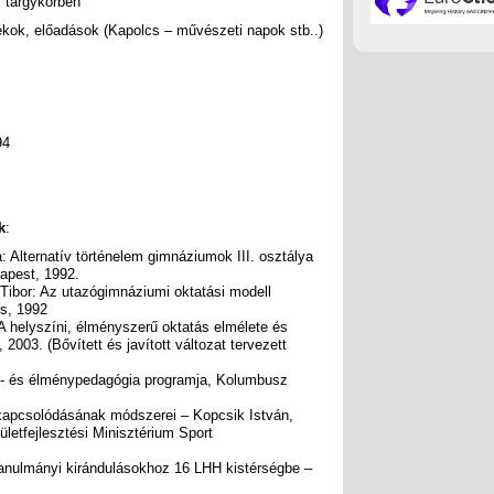
m tárgykörben
kok, előadások (Kapolcs – művészeti napok stb..)
94
k
:
: Alternatív történelem gimnáziumok III. osztálya
apest, 1992.
Tibor: Az utazógimnáziumi oktatási modell
s, 1992
A helyszíni, élményszerű oktatás elmélete és
003. (Bővített és javított változat tervezett
ég- és élménypedagógia programja, Kolumbusz
apcsolódásának módszerei – Kopcsik István,
letfejlesztési Minisztérium Sport
anulmányi kirándulásokhoz 16 LHH kistérségbe –