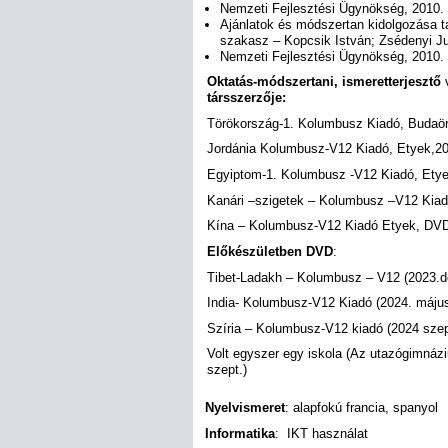
Nemzeti Fejlesztési Ügynökség, 2010.
Ajánlatok és módszertan kidolgozása t
szakasz – Kopcsik István; Zsédenyi Ju
Nemzeti Fejlesztési Ügynökség, 2010.
Oktatás-módszertani, ismeretterjesztő
v
társszerzője:
Törökország-1. Kolumbusz Kiadó, Budaörs
Jordánia Kolumbusz-V12 Kiadó, Etyek,20
Egyiptom-1. Kolumbusz -V12 Kiadó, Etye
Kanári –szigetek – Kolumbusz –V12 Kiad
Kína – Kolumbusz-V12 Kiadó Etyek, DVD 
Előkészületben DVD
:
Tibet-Ladakh – Kolumbusz – V12 (2023.
India- Kolumbusz-V12 Kiadó (2024. máju
Szíria – Kolumbusz-V12 kiadó (2024 sze
Volt egyszer egy iskola (Az utazógimnáz
szept.)
Nyelvismeret
: alapfokú francia, spanyol
Informatika
: IKT használat