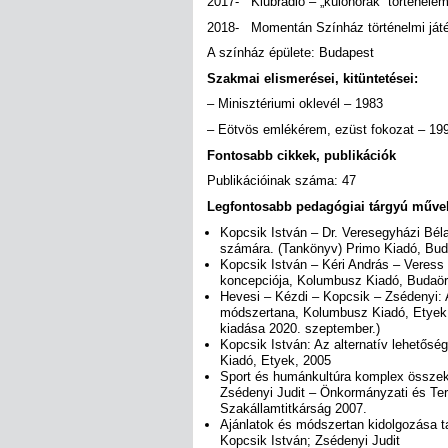
2017- Klubrádió – „különórák” történele
2018- Momentán Színház történelmi játé
A színház épülete: Budapest
Szakmai elismerései, kitüntetései:
– Minisztériumi oklevél – 1983
– Eötvös emlékérem, ezüst fokozat – 19
Fontosabb cikkek, publikációk
Publikációinak száma: 47
Legfontosabb pedagógiai tárgyú műve
Kopcsik István – Dr. Veresegyházi Béla
számára. (Tankönyv) Primo Kiadó, Bud
Kopcsik István – Kéri András – Veress 
koncepciója, Kolumbusz Kiadó, Budaör
Hevesi – Kézdi – Kopcsik – Zsédenyi: 
módszertana, Kolumbusz Kiadó, Etyek, 2
kiadása 2020. szeptember.)
Kopcsik István: Az alternatív lehetős
Kiadó, Etyek, 2005
Sport és humánkultúra komplex összek
Zsédenyi Judit – Önkormányzati és Terü
Szakállamtitkárság 2007.
Ajánlatok és módszertan kidolgozása t
Kopcsik István; Zsédenyi Judit