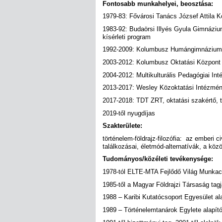
Fontosabb munkahelyei, beosztása:
1979-83: Fővárosi Tanács József Attila K
1983-92: Budaörsi Illyés Gyula Gimnáziu
kísérleti program
1992-2009: Kolumbusz Humángimnázium, 
2003-2012: Kolumbusz Oktatási Központ 
2004-2012: Multikulturális Pedagógiai Int
2013-2017: Wesley Közoktatási Intézmény
2017-2018: TDT ZRT, oktatási szakértő,
2019-től nyugdíjas
Szakterülete:
történelem-földrajz-filozófia: az emberi c
találkozásai, életmód-alternatívák, a köz
Tudományos/közéleti tevékenysége:
1978-tól ELTE-MTA Fejlődő Világ Munkac
1985-től a Magyar Földrajzi Társaság tag
1988 – Karibi Kutatócsoport Egyesület ala
1989 – Történelemtanárok Egylete alapító