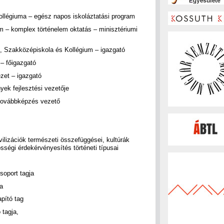
ollégiuma – egész napos iskoláztatási program
m – komplex történelem oktatás – minisztériumi
Szakközépiskola és Kollégium – igazgató
– főigazgató
ézet – igazgató
ek fejlesztési vezetője
 továbbképzés vezető
ivilizációk természeti összefüggései, kultúrák
össégi érdekérvényesítés történeti típusai
soport tagja
ja
pító tag
 tagja,