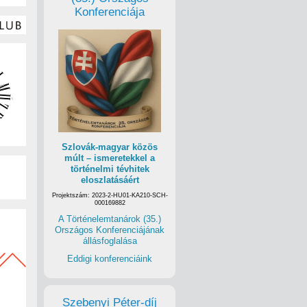
Konferenciája
Szlovák-magyar közös
múlt – ismeretekkel a
történelmi tévhitek
eloszlatásáért
Projektszám: 2023-2-HU01-KA210-SCH-
000169882
A Történelemtanárok (35.)
Országos Konferenciájának
állásfoglalása
Eddigi konferenciáink
Szebenyi Péter-díj