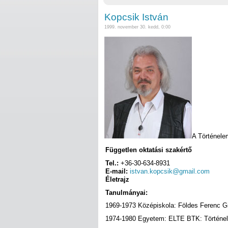
Kopcsik István
1999. november 30. kedd, 0:00
A Történele
Független oktatási szakértő
Tel.:
+36-30-634-8931
E-mail:
istvan.kopcsik@gmail.com
Életrajz
Tanulmányai:
1969-1973 Középiskola: Földes Ferenc 
1974-1980 Egyetem: ELTE BTK: Történelem 