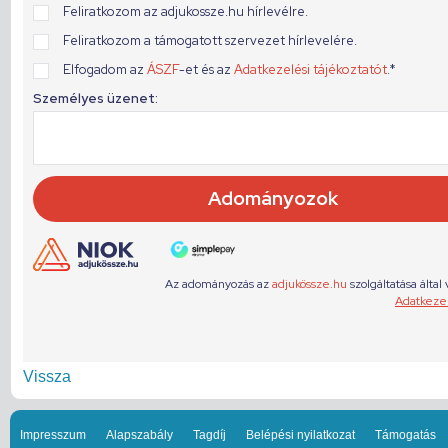
Vissza
Impresszum
Alapszabály
Tagdíj
Belépési nyilatkozat
Támogatás