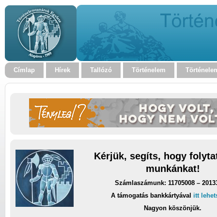
Címlap
Hírek
Tallózó
Történelem
Történele
Kérjük, segíts, hogy folyt
munkánkat!
Számlaszámunk: 11705008 – 2013
A támogatás bankkártyával
itt lehe
Nagyon köszönjük.