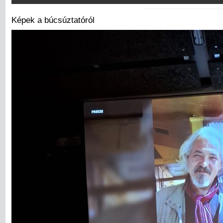
Képek a búcsúztatóról