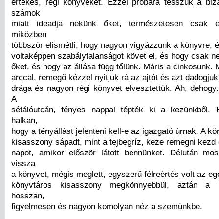
értékes, régi könyveket. Ezzel próbára tesszük a bi
számok
miatt ideadja nekünk őket, természetesen csak e
miközben
többször elismétli, hogy nagyon vigyázzunk a könyvre, 
voltaképpen szabálytalanságot követ el, és hogy csak n
őket, és hogy az állása függ tőlünk. Máris a cinkosunk.
arccal, remegő kézzel nyitjuk rá az ajtót és azt dadogju
drága és nagyon régi könyvet elvesztettük. Ah, dehogy.
A
sétálóutcán, fényes nappal tépték ki a kezünkből.
halkan,
hogy a tényállást jelenteni kell-e az igazgató úrnak. A k
kisasszony sápadt, mint a tejbegríz, keze remegni kezd é
napot, amikor először látott bennünket. Délután mo
vissza
a könyvet, mégis meglett, egyszerű félreértés volt az eg
könyvtáros kisasszony megkönnyebbül, aztán a k
hosszan,
figyelmesen és nagyon komolyan néz a szemünkbe.