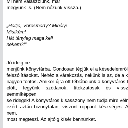
Mi nem válaszolunk, már
megyünk is. (Nem nézünk vissza.)
„Hallja, Vörösmarty? Mihály!
Misikém!
Hát tényleg maga kell
nekem?!”
Jó ideig ne
menjünk könyvtárba. Gondosan tépjük el a késedelemről 
felszólításokat. Nehéz a várakozás, nekünk is az, de a k
nagyon fontos. Amikor újra ott téblábolunk a könyvtáros
előtt, legyünk szótlanok, titokzatosak és vissz
semmiképpen
se ridegek! A könyvtáros kisasszony nem tudja mire vélni
ezért aztán bizonytalan, viszont roppant készséges. 
nem,
most megteszi. Az ajtóig kísér bennünket.