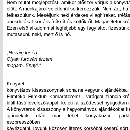
Nem mutat meglepetést, amikor először várjuk a könyvt
előtt. A munkájáról véletlenül se kérdezzük. Nem árt, ha
felkészülünk. Meséljünk neki érdekes világhíreket, tréfás
anekdotákat kortárs írókról és költőkről. Magánéletünkrő
Ezen első alkalommal legfeljebb egy fagylaltot fizessünk
mutassunk neki, mert ő is nő.
„Hazáig kísért.
Olyan furcsán érzem
magam. Ennyi.”
Könyvet
könyvtáros kisasszonynak soha ne vegyünk ajándékba. 
Filmtéka, Filmklub, Kamaraterem! -, virággal, francia kré
kiállítású levelezőlappal, keleti faliszőttessel nyugodtan
A könyvtáros kisasszony a hagyományos ajándékokat ked
ajándékok után már lehet konyakozni, parkba
eszpresszóban
kávézgatni. Igyunk közösen literes korsóból keserű sört,