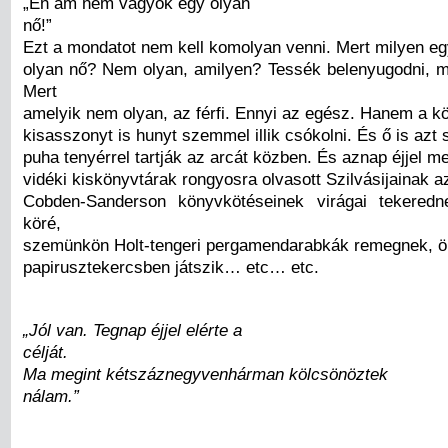
„Én ám nem vagyok egy olyan
nő!”
Ezt a mondatot nem kell komolyan venni. Mert milyen e
olyan nő? Nem olyan, amilyen? Tessék belenyugodni, m
Mert
amelyik nem olyan, az férfi. Ennyi az egész. Hanem a k
kisasszonyt is hunyt szemmel illik csókolni. És ő is azt s
puha tenyérrel tartják az arcát közben. És aznap éjjel 
vidéki kiskönyvtárak rongyosra olvasott Szilvásijainak az
Cobden-Sanderson könyvkötéseinek virágai tekered
köré,
szemünkön Holt-tengeri pergamendarabkák remegnek, ö
papirusztekercsben játszik… etc… etc.
„Jól van. Tegnap éjjel elérte a
célját.
Ma megint kétszáznegyvenhárman kölcsönöztek
nálam.”