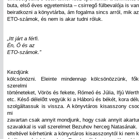
buta, első éves egyetemista – csirregő fülbevalója is van
beiratkozni a könyvtárba, ám fogalma sincs arról, mik a
ETO-számok, és nem is akar tudni róluk.
„Itt járt a férfi.
Én, Ő és az
ETO-számok.”
Kezdjünk
kölcsönözni. Eleinte mindennap kölcsönözzünk, fők
szerelmi
történeteket, Vörös és fekete, Rómeó és Júlia, Ifjú Wert
etc. Késő délelőtt vegyük ki a Háború és békét, kora dél
szolgáltassuk is vissza. A könyvtáros kisasszony csod
mi
zavartan csak annyit mondjunk, hogy csak annyit akartun
szavakkal is vall szerelmet Bezuhov herceg Natasának. 
elteltével kérhetünk a könyvtáros kisasszonytól ki nem 