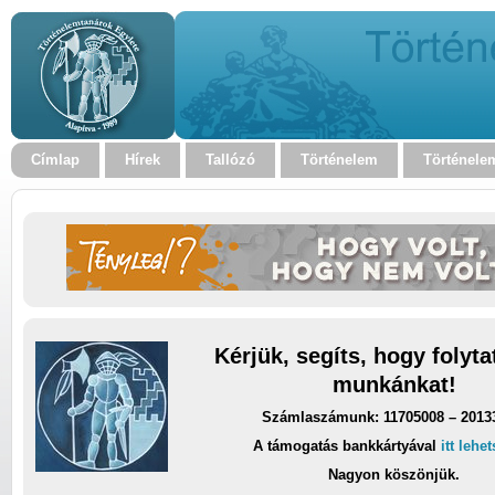
Címlap
Hírek
Tallózó
Történelem
Történele
Kérjük, segíts, hogy folyt
munkánkat!
Számlaszámunk: 11705008 – 2013
A támogatás bankkártyával
itt lehe
Nagyon köszönjük.