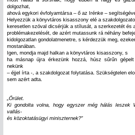
dolgozhat,
ahová egykori évfolyamtársa – ő az Irénke – segítségével
Helyezzük a könyvtáros kisasszony elé a szakdolgozato
keresetlen szóval dicsérjük a stílusát, a szerkezetét és 
problémakezelését, de azért mutassunk rá néhány befej
kidolgozatlan gondolatmenetre, s kérdezzük meg, ezeke
mostanában.
Igen, mondja majd halkan a könyvtáros kisasszony, s
ha másnap újra érkezünk hozzá, húsz sűrűn gépelt o
nekünk
– éjjel írta -, a szakdolgozat folytatása. Szükségtelen elo
sem azért adta.
„Őrület.
Ki gondolta volna, hogy egyszer még hálás leszek 
vallás-
és közoktatásügyi miniszternek?”