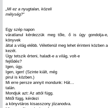
„Mi ez a nyugtalan, közeli
mélység?”
Egy szép napon
váratlanul kérdezzük meg tőle, ő is úgy gondolja-
könyvek
által a világ elébb. Véletlenül meg lehet érinteni közben a
kezét.
Úgy tetszik érteni, haladt-e a világ, volt-e
fejlődés?
Igen, úgy.
Igen, igen! (Szinte kiált, még
pirul is közben.)
Mi erre persze annyit mondunk: Hát…
talán.
Mondjuk azt: Az attól függ.
Mitől függ, kérdezi
a könyvtáros kisasszony józanodva.