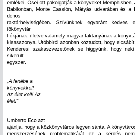
emlékei. Ősei ott pakolgatják a könyveket Memphisben, 
Babilonban, Monte Cassión, Mátyás udvarában és a 
dohos
raktárhelyiségében. Szívünknek egyaránt kedves 
főkönyvtár
fiókjának, illetve valamely magyar laktanyának a könyvt
kisasszonya. Utóbbiról azonban köztudott, hogy elcsábít
Kenderesi szakaszvezetőnek se higgyünk, hogy neki
sikerült
egyszer.
„A fenébe a
könyvekkel!
Az élet kell! Az
élet!”
Umberto Eco azt
ajánlja, hogy a közkönyvtáros legyen sánta. A könyvtár
megszerzésének problematikáját ez a kérdés nem