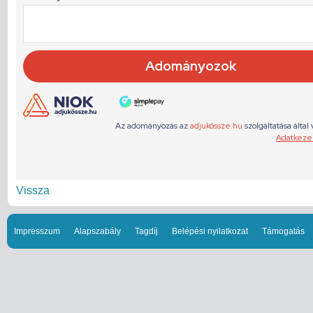
Vissza
Impresszum
Alapszabály
Tagdíj
Belépési nyilatkozat
Támogatás