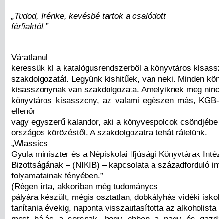
„Tudod, Irénke, kevésbé tartok a csalódott
férfiaktól.”
Váratlanul
keressük ki a katalógusrendszerből a könyvtáros kisas
szakdolgozatát. Legyünk kishitűek, van neki. Minden kö
kisasszonynak van szakdolgozata. Amelyiknek meg ninc
könyvtáros kisasszony, az valami egészen más, KGB
ellenőr
vagy egyszerű kalandor, aki a könyvespolcok csöndjéb
országos körözéstől. A szakdolgozatra tehát rálelünk.
„Wlassics
Gyula miniszter és a Népiskolai Ifjúsági Könyvtárak Inté
Bizottságának – (NIKIB) – kapcsolata a századforduló in
folyamatainak fényében.”
(Régen írta, akkoriban még tudományos
pályára készült, mégis osztatlan, dobkályhás vidéki iskol
tanítania évekig, naponta visszautasította az alkoholist
most hálás a sorsnak, hogy ebben a nagy és gazd