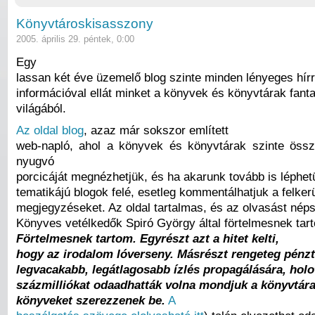
Könyvtároskisasszony
2005. április 29. péntek, 0:00
Egy
lassan két éve üzemelő blog szinte minden lényeges hírr
információval ellát minket a könyvek és könyvtárak fant
világából.
Az oldal blog
, azaz már sokszor említett
web-napló, ahol a könyvek és könyvtárak szinte öss
nyugvó
porcicáját megnézhetjük, és ha akarunk tovább is léphet
tematikájú blogok felé, esetleg kommentálhatjuk a felkerü
megjegyzéseket. Az oldal tartalmas, és az olvasást nép
Könyves vetélkedők Spiró György által förtelmesnek tarto
Förtelmesnek tartom. Egyrészt azt a hitet kelti,
hogy az irodalom lóverseny. Másrészt rengeteg pénzt
legvacakabb, legátlagosabb ízlés propagálására, holo
százmilliókat odaadhatták volna mondjuk a könyvtára
könyveket szerezzenek be.
A