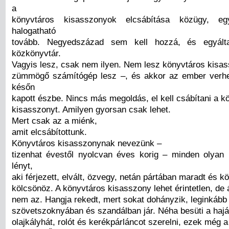
a
könyvtáros kisasszonyok elcsábítása közügy, e
halogatható
tovább. Negyedszázad sem kell hozzá, és egyált
közkönyvtár.
Vagyis lesz, csak nem ilyen. Nem lesz könyvtáros kisa
zümmögő számítógép lesz –, és akkor az ember verhet
későn
kapott észbe. Nincs más megoldás, el kell csábítani a k
kisasszonyt. Amilyen gyorsan csak lehet.
Mert csak az a miénk,
amit elcsábítottunk.
Könyvtáros kisasszonynak nevezünk –
tizenhat évestől nyolcvan éves korig – minden olya
lényt,
aki férjezett, elvált, özvegy, netán pártában maradt és k
kölcsönöz. A könyvtáros kisasszony lehet érintetlen, de 
nem az. Hangja rekedt, mert sokat dohányzik, leginkább
szövetszoknyában és szandálban jár. Néha besüti a hajá
olajkályhát, rolót és kerékpárláncot szerelni, ezek még 