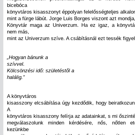
bicebóca
könyvtáros kisasszonyt éppolyan felelősségteljes alkalo
mint a fürge lábút. Jorge Luis Borges viszont azt mondja
Könyvtár maga az Univerzum. Ha ez igaz, a könyvtá
nem más,
mint az Univerzum szíve. A csábításnál ezt tessék figye
„Hogyan bánunk a
szívvel.
Kölcsönzési idő: születéstől a
halálig.”
A könyvtáros
kisasszony elcsábítása úgy kezdődik, hogy beiratkozun
A
könyvtáros kisasszony felírja az adatainkat, s mi őszint
megválaszolunk minden kérdésére, nős, nőtlen e
kezünkbe