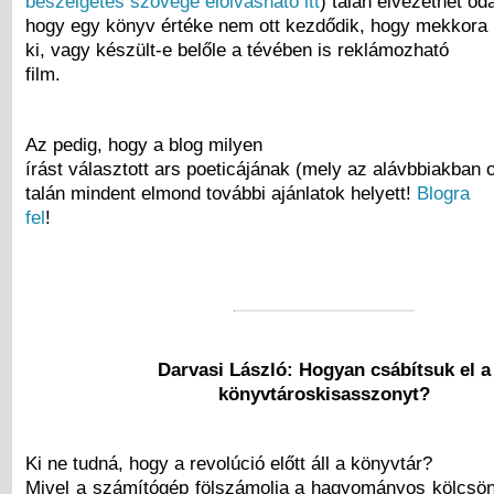
beszélgetés szövege elolvasható itt
) talán elvezethet od
hogy egy könyv értéke nem ott kezdődik, hogy mekkora b
ki, vagy készült-e belőle a tévében is reklámozható
film.
Az pedig, hogy a blog milyen
írást választott ars poeticájának (mely az alávbbiakban 
talán mindent elmond további ajánlatok helyett!
Blogra
fel
!
Darvasi László: Hogyan csábítsuk el a
könyvtároskisasszonyt?
Ki ne tudná, hogy a revolúció előtt áll a könyvtár?
Mivel a számítógép fölszámolja a hagyományos kölcsönz