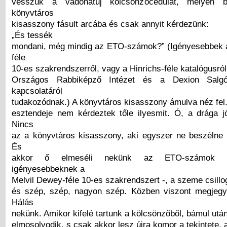
vesszük a vadonatúj kölcsönzőcédulát, mélyen be
könyvtáros
kisasszony fásult arcába és csak annyit kérdezünk:
„És tessék
mondani, még mindig az ETO-számok?” (Igényesebbek 
féle
10-es szakrendszerről, vagy a Hinrichs-féle katalógusról
Országos Rabbiképző Intézet és a Dexion Salgó
kapcsolatáról
tudakozódnak.) A könyvtáros kisasszony ámulva néz fel.
esztendeje nem kérdeztek tőle ilyesmit. Ó, a drága
Nincs
az a könyvtáros kisasszony, aki egyszer ne beszélne 
És
akkor ő elmeséli nekünk az ETO-számok l
igényesebbeknek a
Melvil Dewey-féle 10-es szakrendszert -, a szeme csillog
és szép, szép, nagyon szép. Közben viszont megjegy
Hálás
nekünk. Amikor kifelé tartunk a kölcsönzőből, bámul utá
elmosolyodik, s csak akkor lesz újra komor a tekintete,