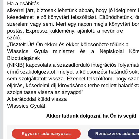
Ha a csábítás
sikerrel járt, biztosak lehetünk abban, hogy jó ideig nem
késedelmet jelző könyvtári felszólítást. Eltűnődhetünk, ö
szerelem vagy sem. Mert egy napon mégis könyvtári bor
postás. Expressz küldemény, ajánlott, a nevünkre
szóló.
„Tisztelt Úr! Ön ekkor és ekkor kölcsönözte tőlünk a
Wlassics Gyula miniszter és a Népiskolai Köny
Bizottságának
(NIKIB) kapcsolata a századforduló integrációs folyama
című szakdolgozatot, melyet a kölcsönzési határidő soksz
sem szolgáltatott vissza. Ezennel felszólítom, hogy szab
eljárás, késedelmi díj kirovásának terhe mellett haladékt
szolgáltassa vissza az anyagot!”
A barátoddal küldd vissza
Wlassics Gyulát
Akkor tudunk dolgozni, ha Ön is segít!