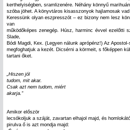
kerthelyiségben, sramlizenére. Néhány könnyű marihuáná
szóba jöhet. A könyvtáros kisasszonyok hajlamosak vad 
Keressünk olyan eszpresszót – ez bizony nem lesz kön
van
működőképes zenegép. Húsz, harminc évvel ezelőtti 
Slade,
Bódi Magdi, Kex. (Legyen nálunk aprópénz!) Az Apostol-
megfoghatjuk a kezét. Dicsérni a körmeit, s főképpen k
tartani őket.
„Hiszen jól
tudom, mit akar.
Csak azt nem tudom, miért
akarja.”
Amikor először
lecsókoljuk a száját, zavartan elhajol majd, és homlokától
pirulva ő is azt mondja majd: