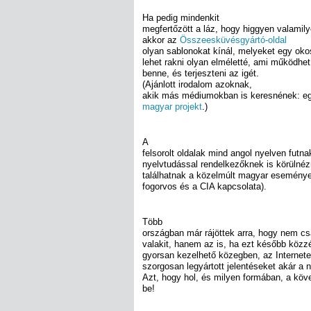
Ha pedig mindenkit
megfertőzött a láz, hogy higgyen valamily
akkor az
Összeesküvésgyártó-oldal
olyan sablonokat kínál, melyeket egy ok
lehet rakni olyan elméletté, ami működhet 
benne, és terjeszteni az igét.
(Ajánlott irodalom azoknak,
akik más médiumokban is keresnének: e
magyar projekt
.)
A
felsorolt oldalak mind angol nyelven fut
nyelvtudással rendelkezőknek is körülnéz
találhatnak a közelmúlt magyar eseményeirő
fogorvos és a CIA kapcsolata).
Több
országban már rájöttek arra, hogy nem csa
valakit, hanem az is, ha ezt később közz
gyorsan kezelhető közegben, az Interneten
szorgosan legyártott jelentéseket akár a na
Azt, hogy hol, és milyen formában, a kö
be!