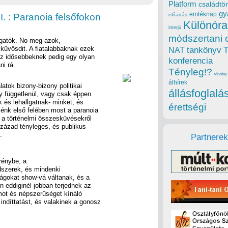
Platform
családtör
gy
emléknap
I. : Paranoia felsőfokon
előadás
Különóra
interjú
módszertani 
rogatók. No meg azok,
küvősdit. A fiatalabbaknak ezek
tankönyv
NAT
az idősebbeknek pedig egy olyan
konferencia
ni rá.
Tényleg!?
törvény
álhírek
atok bizony-bizony politikai
állásfoglalá
gy függetlenül, vagy csak éppen
 és lehallgatnak- minket, és
érettségi
nk első felében most a paranoia
z a történelmi összesküvésekről
század tényleges, és publikus
.
Partnerek
rénybe, a
ódszerek, és mindenki
ágokat show-vá váltanak, és a
 eddiginél jobban terjednek az
umot és népszerűséget kínáló
ndíttatást, és valakinek a gonosz