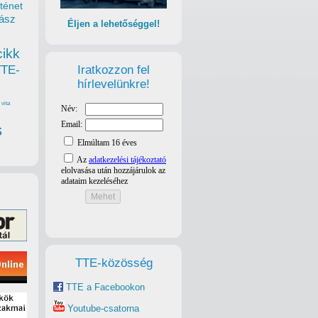
ténet
ász
Éljen a lehetőséggel!
cikk
Iratkozzon fel
TTE-
hírlevelünkre!
vita
s
TTE-közösség
TTE a Facebookon
Youtube-csatorna