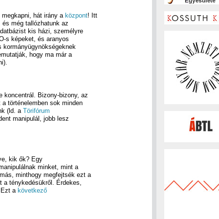
 megkapni, hát irány a
központ
! Itt
, és még tallózhatunk az
datbázist kis házi, személyre
O-s képeket, és aranyos
itkos kormányügynökségeknek
bemutatják, hogy ma már a
i).
e koncentrál. Bizony-bizony, az
nt a történelemben sok minden
k (ld. a
Törifórum
dent manipulál, jobb lesz
ye, kik ők? Egy
 manipulálnak minket, mint a
 más, minthogy megfejtsék ezt a
et a ténykedésükről. Érdekes,
 Ezt a
következő