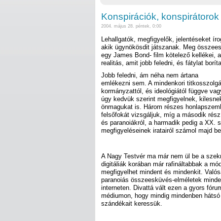
Konspirációk, konspirátorok 
2004. május 28. péntek, 0:00
Lehallgatók, megfigyelők, jelentéseket í
akik ügynökösdit játszanak. Meg összees
egy James Bond- film kötelező kellékei, 
realitás, amit jobb feledni, és fátylat boríta
Jobb feledni, ám néha nem ártana
emlékezni sem. A mindenkori titkosszolgál
kormányzattól, és ideológiától függve va
úgy kedvük szerint megfigyelnek, kilesnek
önmagukat is. Három részes honlapszemlé
felsőfokát vizsgáljuk, míg a második rés
és paranoiákról, a harmadik pedig a XX. 
megfigyeléseinek iratairól számol majd be
A Nagy Testvér ma már nem ül be a szek
digitáliák korában már rafináltabbak a m
megfigyelhet mindent és mindenkit. Valós
paranoiás összeesküvés-elméletek minden
interneten. Divattá vált ezen a gyors fór
médiumon, hogy mindig mindenben hátsó i
szándékait keressük.