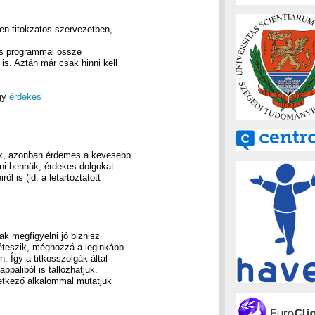
en titokzatos szervezetben,
os programmal össze
is. Aztán már csak hinni kell
gy
érdekes
nak, azonban érdemes a kevesebb
ni bennük, érdekes dolgokat
l is (ld. a letartóztatott
k megfigyelni jó biznisz
éteszik, méghozzá a leginkább
. Így a titkosszolgák által
ppaliból is tallózhatjuk.
vetkező alkalommal mutatjuk