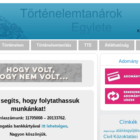
K
Történelem
Történelemtanítás
TTE
Átláthatóság
Adomány
 segíts, hogy folytathassuk
munkánkat!
laszámunk: 11705008 – 20133762.
Címkék
ogatás bankkártyával
itt lehetséges
.
aláírásgyűjtés
alapvizsga
Nagyon köszönjük.
Civil Közoktatási