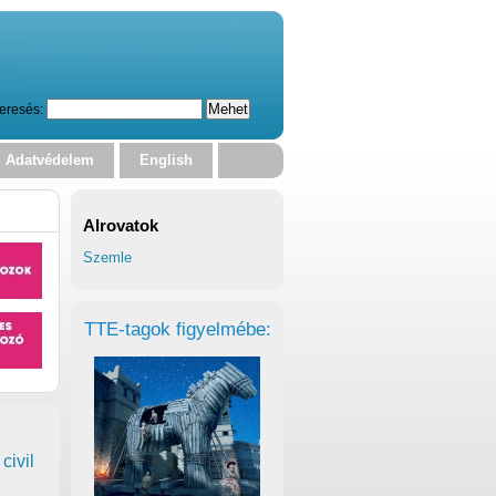
eresés:
Adatvédelem
English
Alrovatok
Szemle
TTE-tagok figyelmébe:
civil