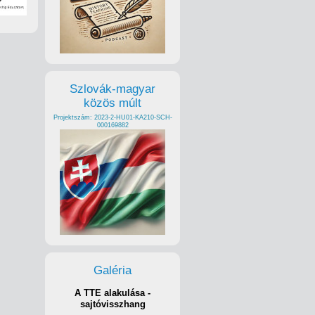
Szlovák-magyar
közös múlt
Projektszám: 2023-2-HU01-KA210-SCH-
000169882
Galéria
A TTE alakulása -
sajtóvisszhang