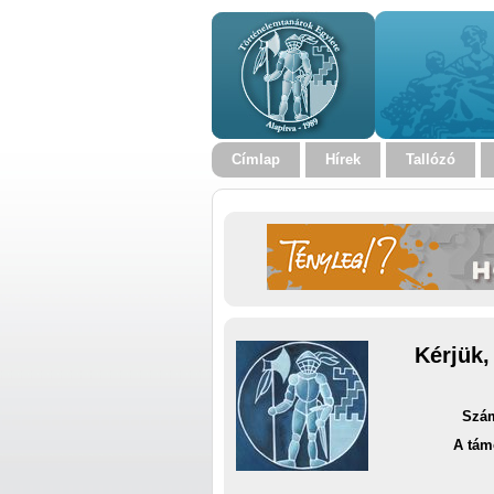
Címlap
Hírek
Tallózó
Kérjük,
Szám
A tám