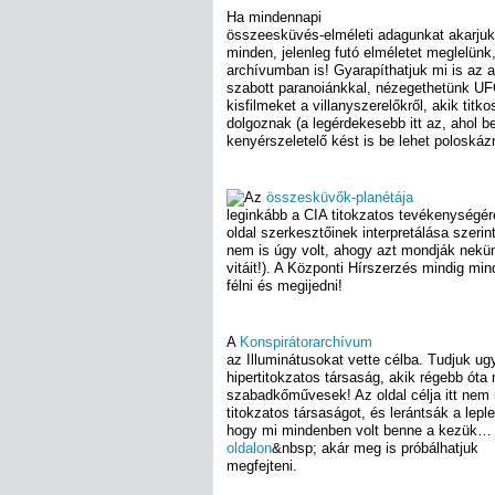
Ha mindennapi
összeesküvés-elméleti adagunkat akarjuk
minden, jelenleg futó elméletet meglelünk
archívumban is! Gyarapíthatjuk mi is az a
szabott paranoiánkkal, nézegethetünk UF
kisfilmeket a villanyszerelőkről, akik t
dolgoznak (a legérdekesebb itt az, ahol 
kenyérszeletelő kést is be lehet poloskázn
Az
összesküvők-planétája
leginkább a CIA titokzatos tevékenységér
oldal szerkesztőinek interpretálása szeri
nem is úgy volt, ahogy azt mondják nekün
vitáit!). A Központi Hírszerzés mindig min
félni és megijedni!
A
Konspirátorarchívum
az Illuminátusokat vette célba. Tudjuk ug
hipertitokzatos társaság, akik régebb óta
szabadkőművesek! Az oldal célja itt nem
titokzatos társaságot, és lerántsák a lepl
hogy mi mindenben volt benne a kezük…
oldalon
&nbsp; akár meg is próbálhatjuk
megfejteni.