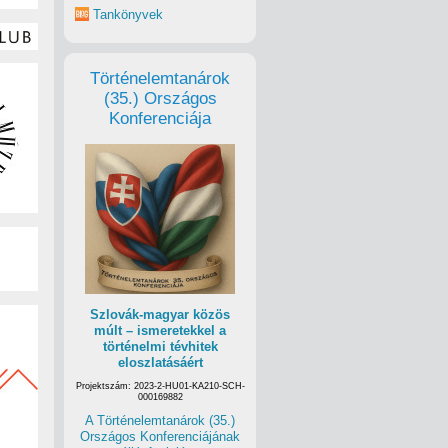
Tankönyvek
Történelemtanárok
(35.) Országos
Konferenciája
Szlovák-magyar közös
múlt – ismeretekkel a
történelmi tévhitek
eloszlatásáért
Projektszám: 2023-2-HU01-KA210-SCH-
000169882
A Történelemtanárok (35.)
Országos Konferenciájának