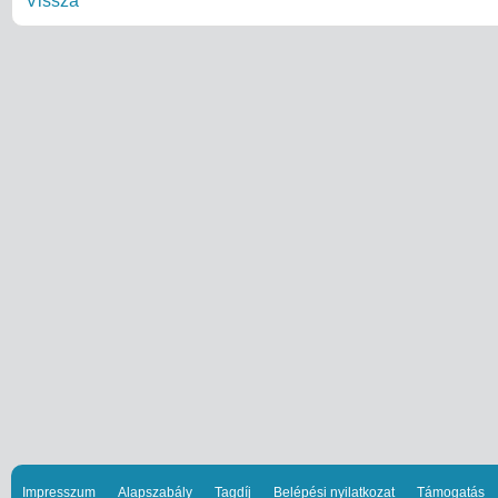
Vissza
Impresszum
Alapszabály
Tagdíj
Belépési nyilatkozat
Támogatás