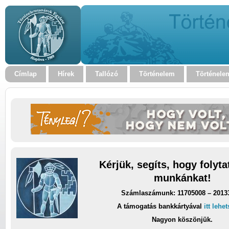
Címlap
Hírek
Tallózó
Történelem
Történele
Kérjük, segíts, hogy folyt
munkánkat!
Számlaszámunk: 11705008 – 2013
A támogatás bankkártyával
itt lehe
Nagyon köszönjük.