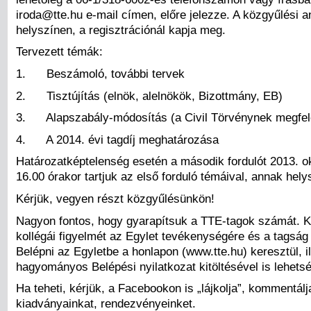
iroda@tte.hu e-mail címen, előre jelezze. A közgyűlési a
helyszínen, a regisztrációnál kapja meg.
Tervezett témák:
1. Beszámoló, további tervek
2. Tisztújítás (elnök, alelnökök, Bizottmány, EB)
3. Alapszabály-módosítás (a Civil Törvénynek megfel
4. A 2014. évi tagdíj meghatározása
Határozatképtelenség esetén a második fordulót 2013. o
16.00 órakor tartjuk az első forduló témáival, annak hely
Kérjük, vegyen részt közgyűlésünkön!
Nagyon fontos, hogy gyarapítsuk a TTE-tagok számát. Kér
kollégái figyelmét az Egylet tevékenységére és a tagság 
Belépni az Egyletbe a honlapon (www.tte.hu) keresztül, il
hagyományos Belépési nyilatkozat kitöltésével is lehets
Ha teheti, kérjük, a Facebookon is „lájkolja”, kommentálja
kiadványainkat, rendezvényeinket.