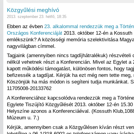
Közgyűlési meghívó
2013. szeptember 23. hétfő, 18:35
Ebben az évben
23. alkalommal rendezzük meg a Törté
Országos Konferenciáját
2013. október 12-én a Kossuth 
emlékszünk? A közösségi memória szelektivitása Magya
nagyvilágban címmel.
Tagjaink (amennyiben nincs tagdíjhátralékuk) részvételi d
nélkül vehetnek részt a Konferencián. Mivel az Egylet a
kapott működési támogatást, különösen fontos, hogy tag
befizessék a tagdíjat. Kérjük ha ezt még nem tette meg, 
Köszönjük ha más módon is segíteni tudja munkánkat.
11705008-20133762
A Konferenciához kapcsolódva rendezzük meg a Történ
Egylete Tiszújító Közgyűlését 2013. október 12-én 15.30 
Helyszíne azonos a Konferenciáéval. (Kossuth Klub,108
Múzeum u. 7.)
Kérjük, amennyiben csak a Közgyűlésen kíván részt venn
lehetőleg a 06-1/318-6002-es telefonszámon vagy írásba