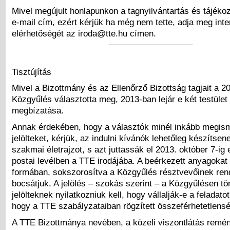
Mivel megújult honlapunkon a tagnyilvántartás és tájékoz
e-mail cím, ezért kérjük ha még nem tette, adja meg inte
elérhetőségét az iroda@tte.hu címen.
Tisztújítás
Mivel a Bizottmány és az Ellenőrző Bizottság tagjait a 2
Közgyűlés választotta meg, 2013-ban lejár e két testület 
megbízatása.
Annak érdekében, hogy a választók minél inkább megis
jelölteket, kérjük, az indulni kívánók lehetőleg készítsen
szakmai életrajzot, s azt juttassák el 2013. október 7-ig
postai levélben a TTE irodájába. A beérkezett anyagokat 
formában, sokszorosítva a Közgyűlés résztvevőinek ren
bocsátjuk. A jelölés – szokás szerint – a Közgyűlésen tör
jelölteknek nyilatkozniuk kell, hogy vállalják-e a feladatot,
hogy a TTE szabályzataiban rögzített összeférhetetlensé
A TTE Bizottmánya nevében, a közeli viszontlátás remén