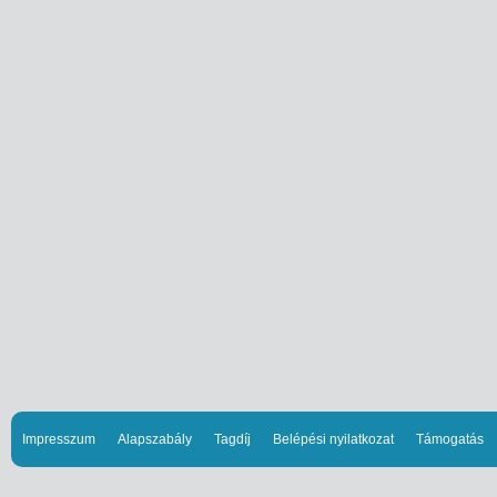
Impresszum
Alapszabály
Tagdíj
Belépési nyilatkozat
Támogatás