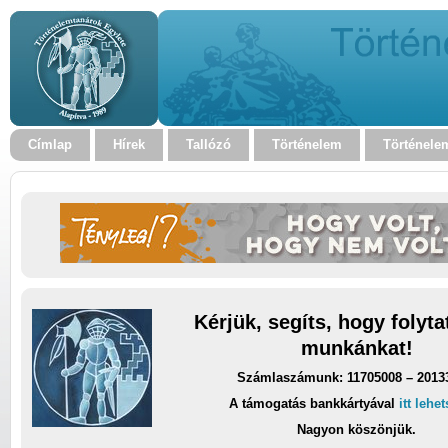
Címlap
Hírek
Tallózó
Történelem
Történele
Kérjük, segíts, hogy folyt
munkánkat!
Számlaszámunk: 11705008 – 2013
A támogatás bankkártyával
itt lehe
Nagyon köszönjük.