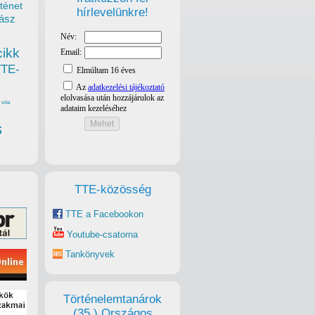
ténet
hírlevelünkre!
ász
cikk
TTE-
vita
s
TTE-közösség
TTE a Facebookon
Youtube-csatorna
Tankönyvek
Történelemtanárok
(35.) Országos