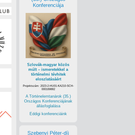
Konferenciája
Szlovák-magyar közös
múlt – ismeretekkel a
történelmi tévhitek
eloszlatásáért
Projektszám: 2023-2-HU01-KA210-SCH-
000169882
A Történelemtanárok (35.)
Országos Konferenciájának
állásfoglalása
Eddigi konferenciáink
Szebenyi Péter-díj