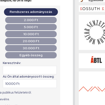
olgozni, ha Ön is segít!