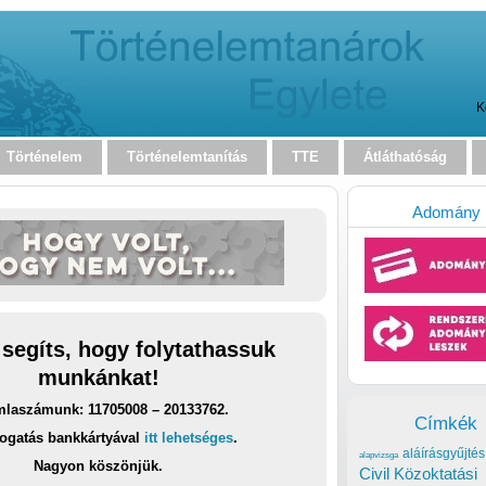
K
Történelem
Történelemtanítás
TTE
Átláthatóság
Adomány
 segíts, hogy folytathassuk
munkánkat!
laszámunk: 11705008 – 20133762.
Címkék
ogatás bankkártyával
itt lehetséges
.
aláírásgyűjtés
alapvizsga
Nagyon köszönjük.
Civil Közoktatási