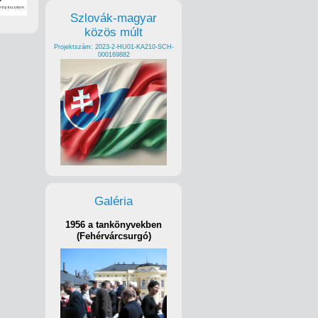
Szlovák-magyar
közös múlt
Projektszám: 2023-2-HU01-KA210-SCH-
000169882
Galéria
1956 a tankönyvekben
(Fehérvárcsurgó)