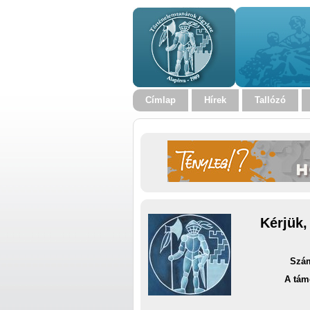
Címlap
Hírek
Tallózó
Kérjük,
Szám
A tám