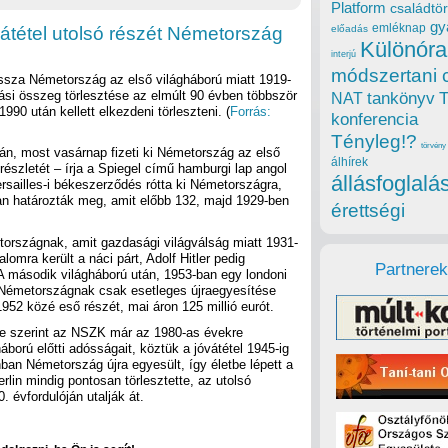
Platform
családtör
gy
emléknap
óvátétel utolsó részét Németország
előadás
Különóra
interjú
módszertani 
vissza Németország az első világháború miatt 1919-
óriási összeg törlesztése az elmúlt 90 évben többször
tankönyv
NAT
1990 után kellett elkezdeni törleszteni. (
Forrás:
konferencia
Tényleg!?
törvény
án, most vasárnap fizeti ki Németország az első
álhírek
ó részletét – írja a Spiegel című hamburgi lap angol
állásfoglalá
ersailles-i békeszerződés rótta ki Németországra,
an határozták meg, amit előbb 132, majd 1929-ben
érettségi
etországnak, amit gazdasági világválság miatt 1931-
alomra került a náci párt, Adolf Hitler pedig
Partnerek
 A második világháború után, 1953-ban egy londoni
y Németországnak csak esetleges újraegyesítése
 1952 közé eső részét, mai áron 125 millió eurót.
 szerint az NSZK már az 1980-as évekre
ború előtti adósságait, köztük a jóvátétel 1945-ig
ban Németország újra egyesült, így életbe lépett a
lin mindig pontosan törlesztette, az utolsó
. évfordulóján utalják át.