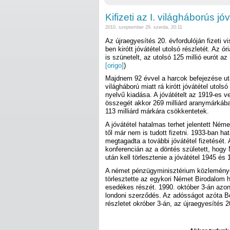
Kifizeti az I. világháborús j
2010. szeptember 29. szerda, 20:11
Az újraegyesítés 20. évfordulóján fizeti 
ben kirótt jóvátétel utolsó részletét. Az 
is szünetelt, az utolsó 125 millió eurót az 
[origo]
)
Majdnem 92 évvel a harcok befejezése ut
világháború miatt rá kirótt jóvátétel utols
nyelvű kiadása. A jóvátételt az 1919-es v
összegét akkor 269 milliárd aranymárkáb
113 milliárd márkára csökkentetek.
A jóvátétel hatalmas terhet jelentett Ném
től már nem is tudott fizetni. 1933-ban hat
megtagadta a további jóvátétel fizetését.
konferencián az a döntés született, hog
után kell törlesztenie a jóvátétel 1945 és
A német pénzügyminisztérium közleménye
törlesztette az egykori Német Birodalom há
esedékes részét. 1990. október 3-án azon
londoni szerződés. Az adósságot azóta Ber
részletet okróber 3-án, az újraegyesítés 20