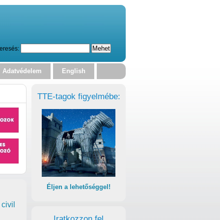
eresés:
Adatvédelem
English
TTE-tagok figyelmébe:
Éljen a lehetőséggel!
civil
Iratkozzon fel