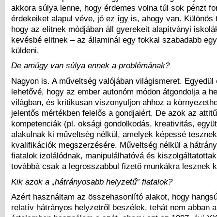
akkora súlya lenne, hogy érdemes volna túl sok pénzt for
érdekeiket alapul véve, jó ez így is, ahogy van. Különös t
hogy az elitnek módjában áll gyerekeit alapítványi iskol
kevésbé elitnek – az államinál egy fokkal szabadabb egy
küldeni.
De amúgy van súlya ennek a problémának?
Nagyon is. A műveltség valójában világismeret. Egyedül 
lehetővé, hogy az ember autonóm módon átgondolja a he
világban, és kritikusan viszonyuljon ahhoz a környezeth
jelentős mértékben felelős a gondjaiért. De azok az attit
kompetenciák (pl. oksági gondolkodás, kreativitás, egy
alakulnak ki műveltség nélkül, amelyek képessé teszne
kvalifikációk megszerzésére. Műveltség nélkül a hátrán
fiatalok izolálódnak, manipulálhatóvá és kiszolgáltatotta
továbbá csak a legrosszabbul fizető munkákra lesznek 
Kik azok a „hátrányosabb helyzetű” fiatalok?
Azért használtam az összehasonlító alakot, hogy hangs
relatív hátrányos helyzetről beszélek, tehát nem abban a