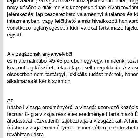
legközelebbi) vizsgaszervező középiskolában lehet, függe
hogy később a diák melyik középiskolában kíván továbbt
jelentkezési lap beszerezhető valamennyi általános és 
intézményben, vagy letölthető a már hivatkozott honlapró
vonatkozó leglényegesebb tudnivalókat tartalmazó tájék
együtt.
A vizsgázónak anyanyelvből
és matematikából 45-45 percben egy-egy, mindenki szá
központilag készített feladatlapot kell megoldania. A viz
elsősorban nem tantárgyi, lexikális tudást mérnek, hane
alkalmazását kérik számon.
Az
írásbeli vizsga eredményéről a vizsgát szervező középi
február 8-ig a vizsga részletes eredményeit tartalmazó É
átadásával közvetlenül tájékoztatja a vizsgázókat. A tan
írásbeli vizsga eredményének ismeretében jelentkezhet
továbbtanulásra.