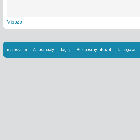
Vissza
Impresszum
Alapszabály
Tagdíj
Belépési nyilatkozat
Támogatás