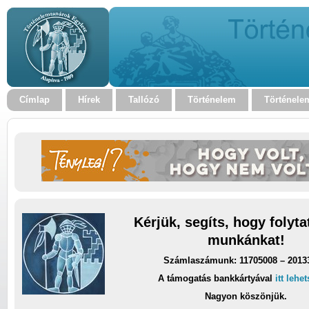
Címlap
Hírek
Tallózó
Történelem
Történele
Kérjük, segíts, hogy folyt
munkánkat!
Számlaszámunk: 11705008 – 2013
A támogatás bankkártyával
itt lehe
Nagyon köszönjük.