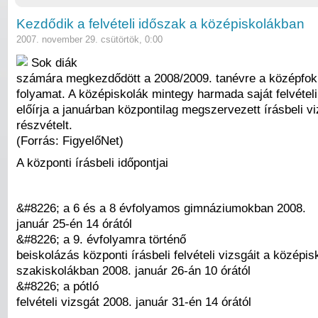
Kezdődik a felvételi időszak a középiskolákban
2007. november 29. csütörtök, 0:00
Sok diák
számára megkezdődött a 2008/2009. tanévre a középfok
folyamat. A középiskolák mintegy harmada saját felvételi
előírja a januárban központilag megszervezett írásbeli v
részvételt.
(Forrás: FigyelőNet)
A központi írásbeli időpontjai
&#8226; a 6 és a 8 évfolyamos gimnáziumokban 2008.
január 25-én 14 órától
&#8226; a 9. évfolyamra történő
beiskolázás központi írásbeli felvételi vizsgáit a középi
szakiskolákban 2008. január 26-án 10 órától
&#8226; a pótló
felvételi vizsgát 2008. január 31-én 14 órától