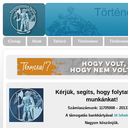
Címlap
Hírek
Tallózó
Történelem
Történele
Kérjük, segíts, hogy folyt
munkánkat!
Számlaszámunk: 11705008 – 2013
A támogatás bankkártyával
itt lehe
Nagyon köszönjük.