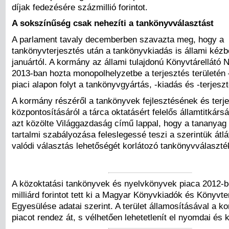
díjak fedezésére százmillió forintot.
A sokszínűség csak nehezíti a tankönyvválasztást
A parlament tavaly decemberben szavazta meg, hogy a
tankönyvterjesztés után a tankönyvkiadás is állami kézb
januártól. A kormány az állami tulajdonú Könyvtárellátó No
2013-ban hozta monopolhelyzetbe a terjesztés területén
piaci alapon folyt a tankönyvgyártás, -kiadás és -terjesz
A kormány részéről a tankönyvek fejlesztésének és terj
központosításáról a tárca oktatásért felelős államtitkár
azt közölte Világgazdaság című lappal, hogy a tananya
tartalmi szabályozása feleslegessé teszi a szerintük átlá
valódi választás lehetőségét korlátozó tankönyvválaszté
A közoktatási tankönyvek és nyelvkönyvek piaca 2012-b
milliárd forintot tett ki a Magyar Könyvkiadók és Könyvte
Egyesülése adatai szerint. A terület államosításával a k
piacot rendez át, s vélhetően lehetetlenít el nyomdai és 