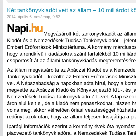
Két tankönyvkiadót vett az állam – 10 milliárdot k
2014. április 6. vasárnap, 9:52
Megvásárolt két tankönyvkiadót az állam
Kiadót és a Nemzedékek Tudása Tankönyvkiadót – jelent
Emberi Erőforrások Minisztériuma. A kormány márciusban
hogy a rendkívüli kiadásokra szánt tartalékból 10 milliárd
csoportosít át az állami tankönyvkiadás megteremtésére.
Az állam megvásárolta az Apáczai Kiadót és a Nemzed
Tankönyvkiadót – közölte az Emberi Erőforrások Minisz
vel. A Népszabadság a napokban adta hírül, hogy a korm
megvette az Apáczai Kiadó és Könyvterjesztő Kft.-t és j
Nemzedékek Tudása Tankönyvkiadó Zrt.-vel. A lap szeri
áron alul kelt el, de a kiadó nem panaszkodhat, hiszen 
volna meg, akkor vélhetően óriási veszteséggel húzhatta
redőnyt azok után, hogy az állam teljesen kisajátítja a pi
Iparági információk szerint a kormány évek óta nyomást 
piacvezető tankönyvkiadóra, a Nemzedékek Tudása Tan