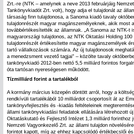
Zrt.-re (NTK – amelynek a neve 2013 februárjáig Nemzet
Tankönyvkiadót Zrt. volt), hogy adja el tulajdonát az álla
társaság finn tulajdonosa, a Sanoma kiadó tavaly októbe
tulajdonrészét magyar magánszemélyeknek, akik most a
továbbértékesítették az államnak. „A Sanoma az NTK-t is
magyarországi tulajdonos, az NTK Oktatási Holding 100
tulajdonrészét értékesítette magyar magánszemélyek ér
tartó vállalkozások számára. Az új tulajdonosok meghatá
a menedzsment vezető tagjai” – közölte tavaly októberb
tankönyvkiadó 2012-ben nettó 5,5 milliárd forintos forgal
óta tartósan nyereségesen működött.
Tízmilliárd forint a tartalékból
A kormány március közepén döntött arról, hogy a költsé
rendkívüli tartalékából 10 milliárdot csoportosít át az E
tankönyvfejlesztés és -kiadás feltételeinek megteremté
állami tankönyvkiadási feladatok ellátására létrehozott új
Oktatáskutató és Fejlesztő Intézet 1,3 milliárd forinthoz 
Nemzeti Vagyonkezelő Zrt. az állami tulajdon növelésére 
forintot kapott, míg az ehhez kapcsolódó értékbecslői é