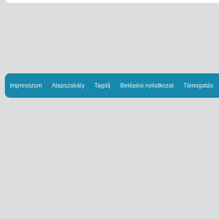
Impresszum
Alapszabály
Tagdíj
Belépési nyilatkozat
Támogatás