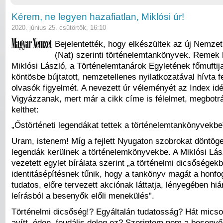
Kérem, ne legyen hazafiatlan, Miklósi úr!
2020. június 25. csütörtök, 16:10
Bejelentették, hogy elkészültek az új Nemzet
(Nat) szerinti történelemtankönyvek. Remek h
Miklósi László, a Történelemtanárok Egyletének főmuftij
köntösbe bújtatott, nemzetellenes nyilatkozatával hívta 
olvasók figyelmét. A nevezett úr véleményét az Index idé
Vigyázzanak, mert már a cikk címe is félelmet, megbotr
kelthet:
„Őstörténeti legendákat tettek a történelemtankönyvekbe
Uram, istenem! Míg a fejlett Nyugaton szobrokat döntög
legendák kerülnek a történelemkönyvekbe. A Miklósi Lász
vezetett egylet bírálata szerint „a történelmi dicsősége
identitásépítésnek tűnik, hogy a tankönyv magát a honfog
tudatos, előre tervezett akciónak láttatja, lényegében hiá
leírásból a besenyők előli menekülés”.
Történelmi dicsőség!? Egyáltalán tudatosság? Hát micso
avítt, ódon, feudális dolog ez? Szerintem nem a beseny