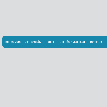
Impresszum
Alapszabály
Tagdíj
Belépési nyilatkozat
Támogatás