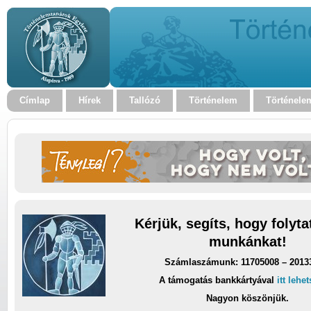
Címlap
Hírek
Tallózó
Történelem
Történele
Kérjük, segíts, hogy folyt
munkánkat!
Számlaszámunk: 11705008 – 2013
A támogatás bankkártyával
itt lehe
Nagyon köszönjük.