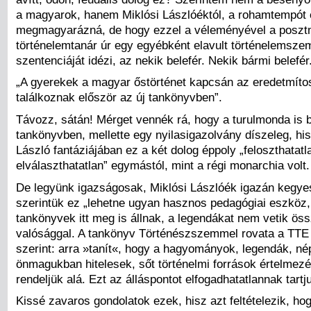
a magyarok, hanem Miklósi Lászlóéktól, a rohamtempót 
megmagyarázná, de hogy ezzel a véleményével a posz
történelemtanár úr egy egyébként elavult történelemszem
szentenciáját idézi, az nekik belefér. Nekik bármi belefé
„A gyerekek a magyar őstörténet kapcsán az eredetmíto
találkoznak először az új tankönyvben”.
Távozz, sátán! Mérget vennék rá, hogy a turulmonda is 
tankönyvben, mellette egy nyilasigazolvány díszeleg, his
László fantáziájában ez a két dolog éppoly „feloszthatatl
elválaszthatatlan” egymástól, mint a régi monarchia volt.
De legyünk igazságosak, Miklósi Lászlóék igazán kegye
szerintük ez „lehetne ugyan hasznos pedagógiai eszköz,
tankönyvek itt meg is állnak, a legendákat nem vetik öss
valósággal. A tankönyv Történészszemmel rovata a TTE 
szerint: arra »tanít«, hogy a hagyományok, legendák, nép
önmagukban hitelesek, sőt történelmi források értelmezé
rendeljük alá. Ezt az álláspontot elfogadhatatlannak tartj
Kissé zavaros gondolatok ezek, hisz azt feltételezik, ho