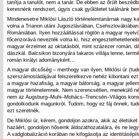
tanítja a tanulót, nem a tanár. De ebben az őrült beszéd
keresnénk rendszert, úgyis csak gyűlöletet találnánk be
Mindenesetre Miklósi László történelemtanárnak nagy karr
volna a Trianon utáni Jugoszláviában, Csehszlovákiában
Romániában. Ilyen hozzáállással rögtön a magyar nyelvű
főcenzorává nevezték volna ki, hisz engesztelhetetlenebb
magyar érzelmet az oktatásból, mint százezer román, 
dászkál. Balcsikon bizonyára takaros villája lenne, ter
román királyi adományként…
A magyar dicsőség – merthogy van ilyen, Miklósi úr (tu
szerszámosládájával felszerelkezve nehéz kibontani ezt 
a magyar hazafiság, a magyar bátorság, a magyar jellem
magyar történelemnek. Nem szerencsétlen, menekülő n
nem az Augsburg–Muhi–Mohács–Trencsén–Világos konst
gondolkodunk magunkról. Tudom, hogy ez fáj önnek, tu
ezt szeretnék.
De Miklósi úr, kérem, gondoljon azokra, akik az életüket
hazáért, gondoljon hőseink áldozathozatalára, és ne legy
A vadglobalizáció korában ne kifogásolja az identitásépít