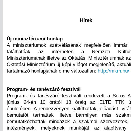
Hírek
Új minisztériumi honlap
A minisztériumok szétválásának megfelelően immár 
találhatóak az interneten a Nemzeti Kultur
Minisztériumának illetve az Oktatási Minisztériumnak az
Oktatási Minisztérium új képi világot megjelenítő, aktuál
tartalmazó honlapjának címe változatlan:
http://mkm.hu/
Program- és tanévzáró fesztivál
Program- és tanévzáró fesztivált rendezett a Soros A
június 24-én 10 órától 18 óráig az ELTE TTK új
épületében. A rendezvényen kiállíthattak, előadást, vit
bemutatót tarthattak illetve bármilyen más szak
bemutatkozhattak mindazok a szakmai szervezetek, 
intézmények, melyeknek munkáját az alapítvány 