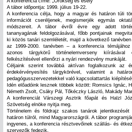
A konferencia címe: „Örökség és esély”
A tábor időpontja: 1999. július 19-22.
A konferencia célja, hogy a magyar és határon túli tö
információt cseréljenek, megismerjék egymás oktatá
módszereit. A tábor évről évre egy adott törté
tananyagának feldolgozásával, főbb pontjainak megvitat
ki közös tanári szemléletét, majd a következő tanévben
az 1999-2000. tanévben – a konferencia témájához
azonos tárgykörű történelemverseny kiírásáva
felkészítésével ellenőrzi a nyári rendezvény munkáját.
Céljaink szerint továbbá aktívan foglalkozunk az é
érdekérvényesítés tárgykörével, valamint a határ
pedagógusszervezetekkel való kapcsolattartás kiépítésé
Idén előadóink lesznek többek között: Romsics Ignác, 
Németh Zsolt, Csáky Pál, Tőkéczky László, Makády Mar
A konferenciát Várszegi Asztrik főapát és Halzl Jó
Szövetség elnöke nyitja meg.
Történelem és földrajz szakos tanárok jelentkezését
határon túlról, mind Magyarországról. A tábor programjá
ingyenes, a konferencia résztvevőinek szállás- és étkez
szervezők fedezik.