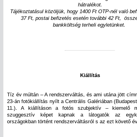
hátralékot.
Tájékoztatásul közöljük, hogy 1400 Ft OTP-nél való bef
37 Ft, postai befizetés esetén további 42 Ft, össz
bankköltség terheli egyletünket.
Kiállítás
Tíz év múltán – A rendszerváltás, és ami utána jött cím
23-án fotókiállítás nyílt a Centrális Galériában (Budapest
11.). A kiállításon a fotós szubjektív – kiemelő m
szuggesztív képet kapnak a látogatók az egykor
országokban történt rendszerváltásról s az ezt követő év