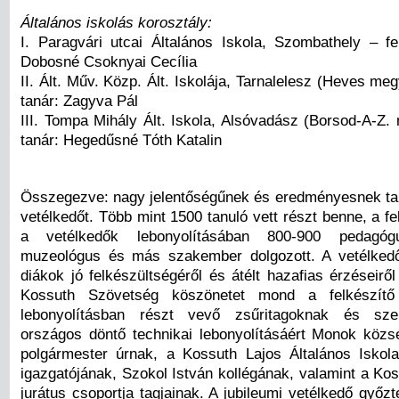
Általános iskolás korosztály:
I. Paragvári utcai Általános Iskola, Szombathely – fel
Dobosné Csoknyai Cecília
II. Ált. Műv. Közp. Ált. Iskolája, Tarnalelesz (Heves meg
tanár: Zagyva Pál
III. Tompa Mihály Ált. Iskola, Alsóvadász (Borsod-A-Z. 
tanár: Hegedűsné Tóth Katalin
Összegezve: nagy jelentőségűnek és eredményesnek tart
vetélkedőt. Több mint 1500 tanuló vett részt benne, a f
a vetélkedők lebonyolításában 800-900 pedagógus
muzeológus és más szakember dolgozott. A vetélked
diákok jó felkészültségéről és átélt hazafias érzéseirő
Kossuth Szövetség köszönetet mond a felkészítő
lebonyolításban részt vevő zsűritagoknak és sze
országos döntő technikai lebonyolításáért Monok köz
polgármester úrnak, a Kossuth Lajos Általános Iskol
igazgatójának, Szokol István kollégának, valamint a Ko
jurátus csoportja tagjainak. A jubileumi vetélkedő győ