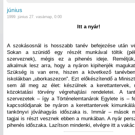
június
1999. június 27. vasárnap, 0:00
Itt a nyár!
A szokásosnál is hosszabb tanév befejezése után vé
Sokan a szünidő egy részét munkával töltik (pél
szerveznek), mégis ez a pihenés ideje. Reméljük,
alkalmuk lesz arra, hogy a nyáron kipihenjék magukat, 
Szükség is van erre, hiszen a következő tanévbe
iskolákban „uborkaszezon”. Ezt előkészítendő a Minisz
sem áll meg az élet: készülnek a kerettantervek,
közoktatási törvény végrehajtási rendeletei. A tan
szervezetek – így a Történelemtanárok Egylete is – fe
kapcsolódjanak be nyáron a kerettantervek kimunkál
tankönyvi jóváhagyás időszaka is. Immár – mások m
tagjai is részt vesznek ebben a munkában. A nyár pers
pihenés időszaka. Lazítson mindenki, elvégre itt a vakác