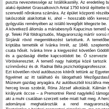
puszta nevezetessége az Istállókastély. Az eredetileg b
alakú épületet Grassalkovich Antal 1750 körül építtette
szenvedő nőrokona számára. Az épület központi részéb
lakószobát alakítottak ki, ahol – hosszabb időn keresz
gyógyulás reményében az istálló levegőjét lélegezte be.
A következő állomás a máriabesnyői Kapucinus temető vo
gr. Teleki Pál földrajztudós, Magyarország mártír sorsú 
Sírjánál rövid megemlékezést tartottunk. A temetőb
kriptába temették el Ivánka Imrét, az 1848. szeptemb
csata hősét. Ivánka Imre a kiegyezést követően Gödöllő
és a gazdasági életbe kapcsolódott be. Ő szervezt
Vöröskeresztet. A temető nagy halottjai közé tartozi
színművész és dr. Radnai Béla pszichológiaprofesszor.
Ezt követően rövid autóbuszos kitérőt tettünk az Egyete
figyelmet az itt található és látogatható Mezőgazdasá
Múzeum gazdag anyagára. Az autóbuszból kiszállva m
herceg lovas szobrát, Róna József alkotását. Kálmán h
királyunk öccse – a Premontrei Rend nagylelkű támogató
aki a muhi csatában szerzett sebe miatt halt meg. A he
adományai meghatározták a rend magyarország