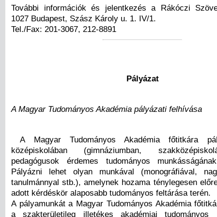
További információk és jelentkezés a Rákóczi Szöve
1027 Budapest, Szász Károly u. 1. IV/1.
Tel./Fax: 201-3067, 212-8891
Pályázat
A Magyar Tudományos Akadémia pályázati felhívása
A Magyar Tudományos Akadémia főtitkára pály
középiskolában (gimnáziumban, szakközépisko
pedagógusok érdemes tudományos munkásságának 
Pályázni lehet olyan munkával (monográfiával, nag
tanulmánnyal stb.), amelynek hozama ténylegesen előrel
adott kérdéskör alaposabb tudományos feltárása terén.
A pályamunkát a Magyar Tudományos Akadémia főtitká
a szakterületileg illetékes akadémiai tudományos i