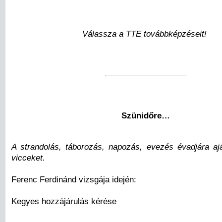
Válassza a TTE továbbképzéseit!
Szünidőre…
A strandolás, táborozás, napozás, evezés évadjára ajá
vicceket.
Ferenc Ferdinánd vizsgája idején:
Kegyes hozzájárulás kérése