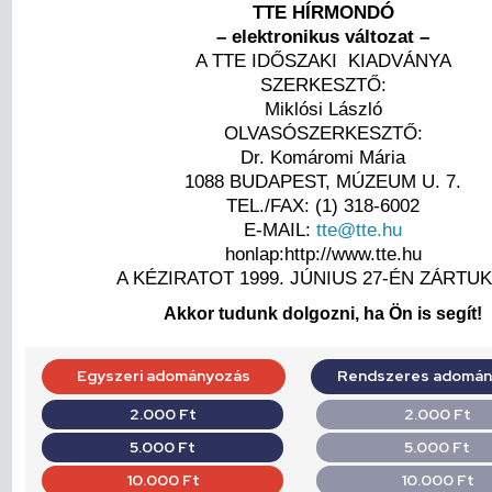
TTE HÍRMONDÓ
– elektronikus változat –
A TTE IDŐSZAKI KIADVÁNYA
SZERKESZTŐ:
Miklósi László
OLVASÓSZERKESZTŐ:
Dr. Komáromi Mária
1088 BUDAPEST, MÚZEUM U. 7.
TEL./FAX: (1) 318-6002
E-MAIL:
tte@tte.hu
honlap:http://www.tte.hu
A KÉZIRATOT 1999. JÚNIUS 27-ÉN ZÁRTUK
Akkor tudunk dolgozni, ha Ön is segít!