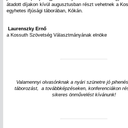
átadott díjakon kívül augusztusban részt vehetnek a Ko
egyhetes ifjúsági táborában, Kókán.
Laurenszky Ernő
a Kossuth Szövetség Választmányának elnöke
Valamennyi olvasónknak a nyári szünetre jó pihenés
táborozást, a továbbképzéseken, konferenciákon r
sikeres önművelést kívánunk!