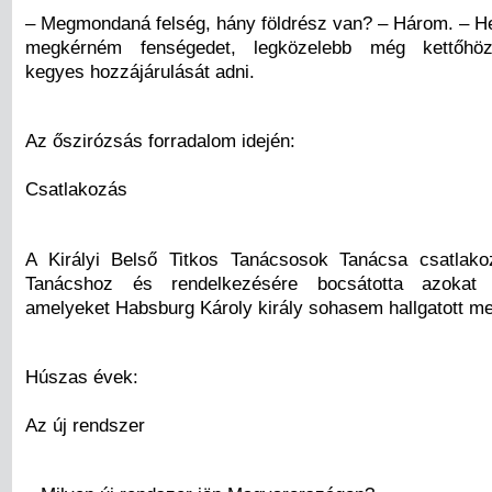
– Megmondaná felség, hány földrész van? – Három. – H
megkérném fenségedet, legközelebb még kettőhöz
kegyes hozzájárulását adni.
Az őszirózsás forradalom idején:
Csatlakozás
A Királyi Belső Titkos Tanácsosok Tanácsa csatlako
Tanácshoz és rendelkezésére bocsátotta azokat 
amelyeket Habsburg Károly király sohasem hallgatott m
Húszas évek:
Az új rendszer