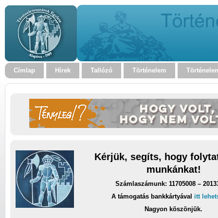
Címlap
Hírek
Tallózó
Történelem
Történele
Kérjük, segíts, hogy folyt
munkánkat!
Számlaszámunk: 11705008 – 2013
A támogatás bankkártyával
itt lehe
Nagyon köszönjük.