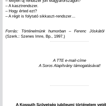
– Milyen új rendszer jön Magyarországon?
– A kasztrendszer.
– Hogy érted ezt?
– A régit is folytató sikkaszt-rendszer…
Forrás: Történelmünk humorban – Ferenc Jóskától 
(Szerk.: Szenes Imre, Bp., 1997.)
A TTE e-mail-címe
A Soros Alapítvány támogatásával!
A Kossuth Szövetség jubileumi történelem vetél