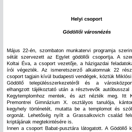
Helyi csoport
Gödöllői városnézés
Május 22-én, szombaton munkatervi programja szerint
sétát szervezett az Egylet gödöllői csoportja. A sz
Koltai Éva, a csoport vezetője, a házigazdai feladato
írói végezték. Az ismeretszerző alkalomnak 22 rész
csoport tagjain kívül budapesti vendégek, köztük Miklósi
Gödöllő településszerkezetéről és a városközpon
elhangzott tájékoztató után a résztvevők autóbusszal
Kegytemplomhoz mentek, és azt nézték meg. Itt K
Premontrei Gimnázium X. osztályos tanulója, kánt
kegyhely történetét, mutatta be a templomot és szó
orgonát. Lehetőség nyílt a Grassalkovich család felúj
kriptájának megtekintésére is.
Innen a csoport Babat-pusztára látogatott. A Gödöllő k