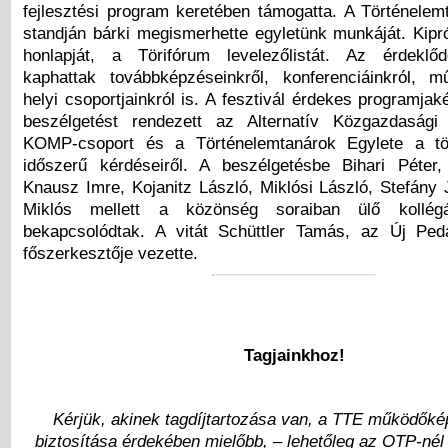
fejlesztési program keretében támogatta. A Történelem
standján bárki megismerhette egyletünk munkáját. Kipr
honlapját, a Törifórum levelezőlistát. Az érdeklőd
kaphattak továbbképzéseinkről, konferenciáinkról, m
helyi csoportjainkról is. A fesztivál érdekes programjak
beszélgetést rendezett az Alternatív Közgazdaság
KOMP-csoport és a Történelemtanárok Egylete a tör
időszerű kérdéseiről. A beszélgetésbe Bihari Péter
Knausz Imre, Kojanitz László, Miklósi László, Stefány 
Miklós mellett a közönség soraiban ülő kollég
bekapcsolódtak. A vitát Schüttler Tamás, az Új Ped
főszerkesztője vezette.
Tagjainkhoz!
Kérjük, akinek tagdíjtartozása van, a TTE működők
biztosítása érdekében mielőbb, – lehetőleg az OTP-nél 