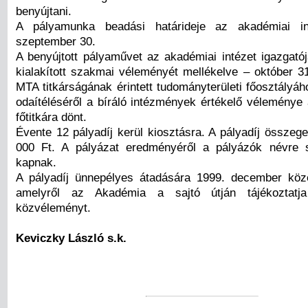
benyújtani.
A pályamunka beadási határideje az akadémiai in
szeptember 30.
A benyújtott pályaművet az akadémiai intézet igazgató
kialakított szakmai véleményét mellékelve – október 31-
MTA titkárságának érintett tudományterületi főosztályáh
odaítéléséről a bíráló intézmények értékelő véleménye
főtitkára dönt.
Évente 12 pályadíj kerül kiosztásra. A pályadíj összeg
000 Ft. A pályázat eredményéről a pályázók névre s
kapnak.
A pályadíj ünnepélyes átadására 1999. december köz
amelyről az Akadémia a sajtó útján tájékoztatj
közvéleményt.
Keviczky László s.k.