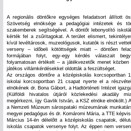
A regionális döntőkre egységes feladatsort állított 
Szövetség elnöksége a pedagógiai intézetek és tör
szakemberek segítségével. A döntőt lebonyolító iskol
kérték fel a zsűritagokat. A terület elismert, tekintél
kívül levéltárosok, muzeológusok, kutatók is részt vette
verseny – időbeli kötöttségek miatt – döntően fela
formájában folyt, egy-egy kérdés válaszait begy
folyamatosan értékelt – a játékvezetők menet közben
játékos villámkérdésekkel oldották a feszültséget.
Az országos döntőre a középiskolás korcsoportban 1
iskolai korcsoportban 21 csapat nyerte el a részvétel
elnökének dr. Bona Gábort, a Hadtörténeti Intézet igazgat
(Külföldi hivatalos útjáról közlekedési akadály mi
megérkezni, így Gavlik István, a KSZ elnöke elnökölt.) A 
a Nemzeti Múzeum sárospataki múzeumának munkatárs
megyei pedagógus és dr. Komáromi Mária, a TTE képvise
Március 14-én délelőtt a középiskolás csapatok, délut
iskolás csapatok versenye folyt. Az éppen nem verse