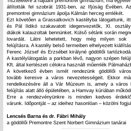
Tiszteletére a hajdani premontrei gimnázium, ma egyetem
állították fel szobrát 1931-ben, az Ifjúság Évében. Az
premontrei gimnázium ápolja Kálmán herceg emlékét.
Ezt követően a Grassalkovich kastélyba látogattunk, i
és Pál Ildikó szakavatott idegenvezetők, XI. osztál
diákok kalauzoltak bennünket. Külső sétánk során megnéz
lovardát. Látni lehetetett, hogy még milyen sok 
felújításra. A kastély belső termeiben elhelyezett kiállítá
Ferenc József és Erzsébet királyné gödöllői tartózkodá
A kastélylátogatás a parkban lévő, nagyon szépen felújí
Kft. által kertészeti célokra használt műemlék Pálmaház
A következő évben ismét rendezünk gödöllői várostö
tovább keresve a város nevezetességeit. Ekkor már 
rendelkezésére áll a Vár Múzeum is, amely a város 
felújítás alatt álló épületében, a Hamvay kúriában működ
Erre a rendezvényünkre is minden kedves érdeklőd
várunk. Időpontját – az ideihez hasonlóan – közölni fogju
Lencsés Barna és dr. Fábri Mihály
a gödöllői Premontre Szent Norbert Gimnázium tanárai