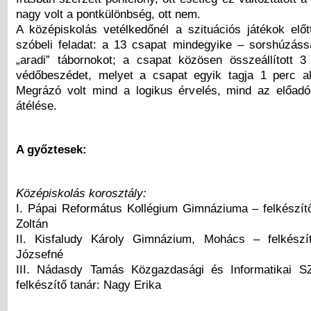
nagy volt a pontkülönbség, ott nem.
A középiskolás vetélkedőnél a szituációs játékok elő
szóbeli feladat: a 13 csapat mindegyike – sorshúzáss
„aradi” tábornokot; a csapat közösen összeállított 3
védőbeszédet, melyet a csapat egyik tagja 1 perc al
Megrázó volt mind a logikus érvelés, mind az előad
átélése.
A győztesek:
Középiskolás korosztály:
I. Pápai Református Kollégium Gimnáziuma – felkészítő
Zoltán
II. Kisfaludy Károly Gimnázium, Mohács – felkészí
Józsefné
III. Nádasdy Tamás Közgazdasági és Informatikai S
felkészítő tanár: Nagy Erika