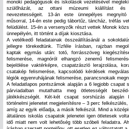
monoki pedagógusok és iskolások vezetésével megteki
szülőházát, az ottani múzeumi kiállítást 
nevezetességeit. 13-án este ünnepélyes megnyitó
műsorral, 14-én este pedig tábortűz, táncház, tréfás vet
felüdülést. 15-én a versenyzők részt vettek Monok közs
ünnepélyén, itt történt a díjak kiosztása.
A vetélkedő feladatainak összeállításánál a sokoldal
jellegre törekedtünk. Tízféle írásban, rajzban megol
kaptak egymás után: totó, forrásszöveg kiegészítés
felismerése, magnóról elhangzó zenemű felismerés
bejelölése vaktérképre, csapatzászló lerajzolása, kor
csatakép felismerése, kapcsolódó kérdések megválasz
légiók egyenruhájának felismerése, parancsnokaik megn
A feladatlapos pontszámok alapján a 6 legjobb csapat s
párviadalban mutathatta meg ötletességét beszéd
játékkészségét. Két-két csapat sorshúzás alapján 
történelmi jelenetet megjelenítésre – 3 perc felkészülés,
amíg az egyik előadja, a másik felkészül. Mind a közép
általános iskolás csapatok jelenetei igen ötletesek volta
idő miatt nem volt lehetőség több szóbeli feladatra. Ah
írásban szerzett pontelőny, ott esetleg ez változtatott a