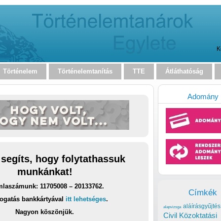
K
Történelem
Történelemtanítás
TTE
Átláthatóság
Adomány
 segíts, hogy folytathassuk
munkánkat!
laszámunk: 11705008 – 20133762.
Címkék
ogatás bankkártyával
itt lehetséges
.
aláírásgyűjtés
alapvizsga
Nagyon köszönjük.
Civil Közoktatási