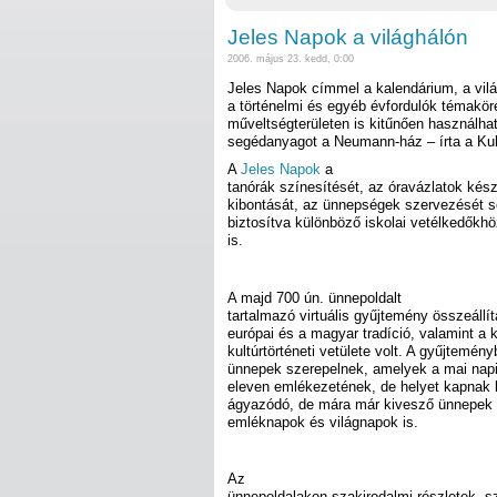
Jeles Napok a világhálón
2006. május 23. kedd, 0:00
Jeles Napok címmel a kalendárium, a vil
a történelmi és egyéb évfordulók témaköré
műveltségterületen is kitűnően használható
segédanyagot a Neumann-ház – írta a Kul
A
Jeles Napok
a
tanórák színesítését, az óravázlatok kész
kibontását, az ünnepségek szervezését se
biztosítva különböző iskolai vetélkedők
is.
A majd 700 ún. ünnepoldalt
tartalmazó virtuális gyűjtemény összeáll
európai és a magyar tradíció, valamint a 
kultúrtörténeti vetülete volt. A gyűjtemé
ünnepek szerepelnek, amelyek a mai napi
eleven emlékezetének, de helyet kapna
ágyazódó, de mára már kivesző ünnepek c
emléknapok és világnapok is.
Az
ünnepoldalakon szakirodalmi részletek, s