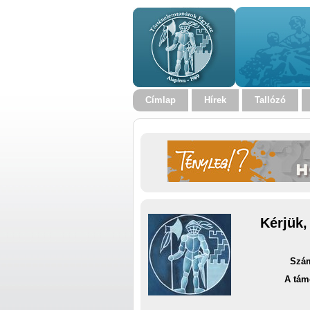
Címlap
Hírek
Tallózó
Kérjük,
Szám
A tám