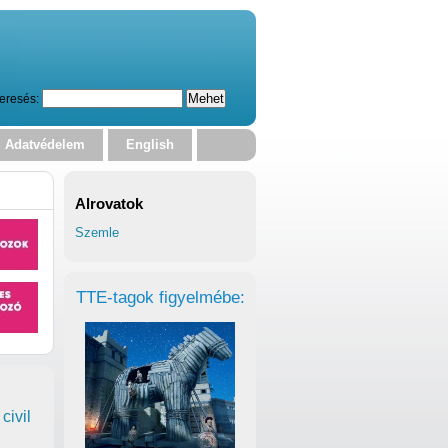
eresés:
Adatvédelem
English
Alrovatok
Szemle
TTE-tagok figyelmébe:
civil