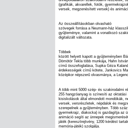
(grafikák, akvarellek, fotók, gyermekraj
versek, megzenésített versek) és animáci
Az összeállításokban olvasható
szövegek forrása a Neumann-ház klasszik
gyűjteménye, valamint a vonatkozó szaki
digitalizált változata.
Többek
között helyett kapott a gyűjteményben Bá
Dömötör Tekla több munkája, Hahn Istvá
című összefoglalása, Supka Géza Kalan
érdekességek című kötete, Jankovics Mar
középkor népszerű olvasmánya, a Legend
A több mint 5000 szép- és szakirodalmi ré
255 hangzóanyag is színesíti az oktatás
kisiskolások által elmondott mondókák, n
versek, versrészletek, népdalok és megze
szerepelnek a gyűjteményben. Több száz ké
gyermekrajz, diakocka) is gazdagítja az ü
animáció segíti az ünnepek megismerését. 
játék (keresztrejtvény, 1200 kérdést tart
memória-játék) szolgálja.