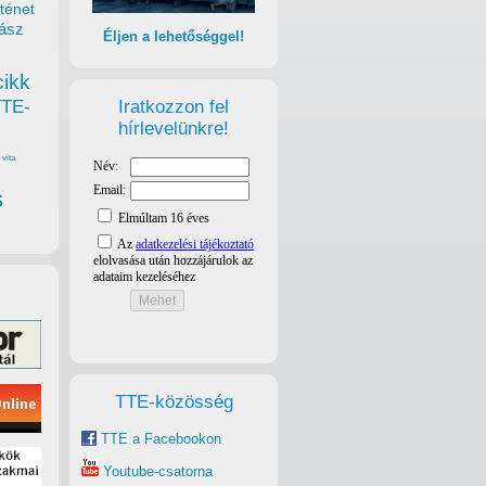
ténet
ász
Éljen a lehetőséggel!
cikk
Iratkozzon fel
TTE-
hírlevelünkre!
vita
s
TTE-közösség
TTE a Facebookon
Youtube-csatorna