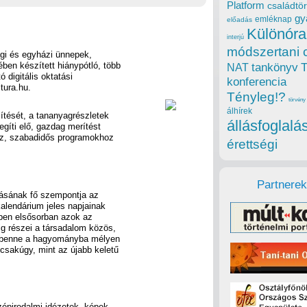
Platform
családtör
gy
emléknap
előadás
Különóra
interjú
módszertani 
ági és egyházi ünnepek,
ben készített hiánypótló, több
tankönyv
NAT
 digitális oktatási
konferencia
tura.hu.
Tényleg!?
törvény
álhírek
ítését, a tananyagrészletek
állásfoglalá
gíti elő, gazdag merítést
höz, szabadidős programokhoz
érettségi
Partnerek
ításának fő szempontja az
kalendárium jeles napjainak
nyben elsősorban azok az
g részei a társadalom közös,
k benne a hagyományba mélyen
sakúgy, mint az újabb keletű
zépirodalmi idézetek, képek