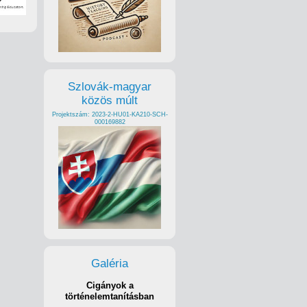
Szlovák-magyar
közös múlt
Projektszám: 2023-2-HU01-KA210-SCH-
000169882
Galéria
Cigányok a
történelemtanításban