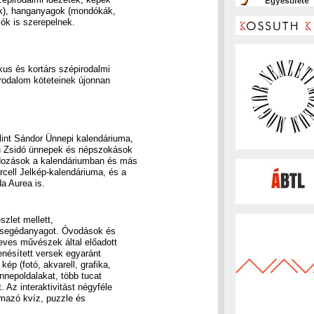
zok), hanganyagok (mondókák,
ók is szerepelnek.
us és kortárs szépirodalmi
rodalom köteteinek újonnan
lint Sándor Ünnepi kalendáriuma,
n Zsidó ünnepek és népszokások
dozások a kalendáriumban és más
cell Jelkép-kalendáriuma, és a
a Aurea is.
szlet mellett,
i segédanyagot. Óvodások és
eves művészek által előadott
nésített versek egyaránt
p (fotó, akvarell, grafika,
nnepoldalakat, több tucat
Az interaktivitást négyféle
almazó kvíz, puzzle és