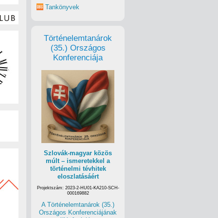
Tankönyvek
Történelemtanárok
(35.) Országos
Konferenciája
Szlovák-magyar közös
múlt – ismeretekkel a
történelmi tévhitek
eloszlatásáért
Projektszám: 2023-2-HU01-KA210-SCH-
000169882
A Történelemtanárok (35.)
Országos Konferenciájának