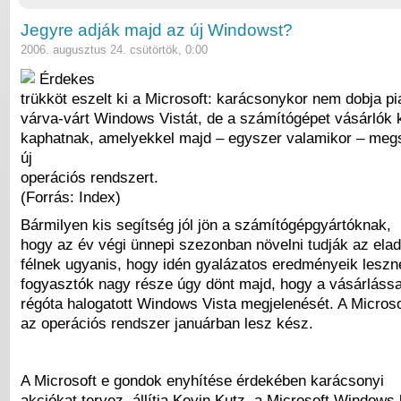
Jegyre adják majd az új Windowst?
2006. augusztus 24. csütörtök, 0:00
Érdekes
trükköt eszelt ki a Microsoft: karácsonykor nem dobja pi
várva-várt Windows Vistát, de a számítógépet vásárlók
kaphatnak, amelyekkel majd – egyszer valamikor – meg
új
operációs rendszert.
(Forrás: Index)
Bármilyen kis segítség jól jön a számítógépgyártóknak,
hogy az év végi ünnepi szezonban növelni tudják az eladá
félnek ugyanis, hogy idén gyalázatos eredményeik leszn
fogyasztók nagy része úgy dönt majd, hogy a vásárláss
régóta halogatott Windows Vista megjelenését. A Microsof
az operációs rendszer januárban lesz kész.
A Microsoft e gondok enyhítése érdekében karácsonyi
akciókat tervez, állítja Kevin Kutz, a Microsoft Windows 