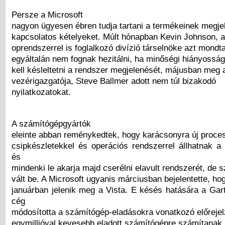
Persze a Microsoft
nagyon ügyesen ébren tudja tartani a termékeinek megje
kapcsolatos kételyeket. Múlt hónapban Kevin Johnson,
oprendszerrel is foglalkozó divízió társelnöke azt mondt
egyáltalán nem fognak hezitálni, ha minőségi hiányosság
kell késleltetni a rendszer megjelenését, májusban meg 
vezérigazgatója, Steve Ballmer adott nem túl bizakodó
nyilatkozatokat.
A számítógépgyártók
eleinte abban reménykedtek, hogy karácsonyra új proce
csipkészletekkel és operációs rendszerrel állhatnak a 
és
mindenki le akarja majd cserélni elavult rendszerét, de
vált be. A Microsoft ugyanis márciusban bejelentette, ho
januárban jelenik meg a Vista. E késés hatására a Gar
cég
módosította a számítógép-eladásokra vonatkozó előrejel
egymillióval kevesebb eladott számítógépre számítanak 