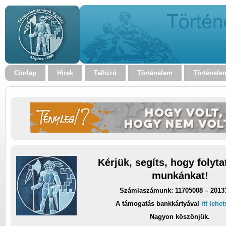
Címlap
Hírek
Tallózó
Történelem
Történele
Kérjük, segíts, hogy folyt
munkánkat!
Számlaszámunk: 11705008 – 2013
A támogatás bankkártyával
itt lehe
Nagyon köszönjük.