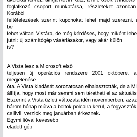
foglalkozó csoport munkatársa, részleteket azonban
Korábbi
feltételezések szerint kuponokat lehet majd szerezni,
be
lehet váltani Vistára, de még kérdéses, hogy miként leh
jutni: új számítógép vásárlásakor, vagy akár külön
is?
A Vista lesz a Microsoft első
teljesen új operációs rendszere 2001 októbere,
megjelenése
óta. A Vista kiadását sorozatosan elhalasztották, de a Mi
állítja, hogy most már semmi sem téretheti el az aktuáli
Eszerint a Vista üzleti változata idén novemberben, azaz
három hónap múlva a boltok polcaira kerül, a fogyasztó
csilivili verziók meg januárban érkeznek.
Egymillióval kevesebb
eladott gép