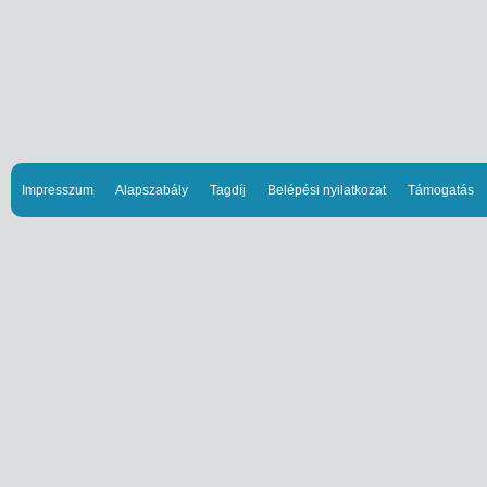
Impresszum
Alapszabály
Tagdíj
Belépési nyilatkozat
Támogatás