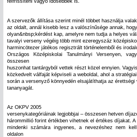
felfrissíteni vágyó idősebbek is.
A szervezők állítása szerint minél többet használja valak
az oldalt, annál kisebb lesz a valószínűsége annak, hogy
olyan&nbsp;kérdést kap, amelyre nem tudja a helyes vál
tavalyi verseny végéig több mint ezeregyszáz középisko
harmincötezer játékos regisztrált történelemből és iroda
Országos Középiskolai Tanulmányi Versenyen, vag
összesen
huszonhat tantárgyból vettek részt közel ennyien. Vagyis
közkedvelt válfaját képviseli a weboldal, ahol a stratégiai
során a versenyző könnyedén elsajátíthatja az érettségi
tananyagát.
Az OKPV 2005
versenykategóriáinak legjobbjai – összesen hetven díjazo
hárommillió forint értékben vihetnek el értékes díjakat. A
mindenki számára ingyenes, a nevezéshez nem kel
oldalon