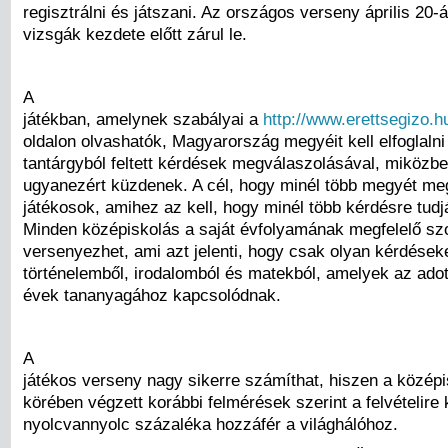
regisztrálni és játszani. Az országos verseny április 20-á
vizsgák kezdete előtt zárul le.
A
játékban, amelynek szabályai a
http://www.erettsegizo.h
oldalon olvashatók, Magyarország megyéit kell elfoglalni 
tantárgyból feltett kérdések megválaszolásával, miközbe
ugyanezért küzdenek. A cél, hogy minél több megyét m
játékosok, amihez az kell, hogy minél több kérdésre tudjá
Minden középiskolás a saját évfolyamának megfelelő s
versenyezhet, ami azt jelenti, hogy csak olyan kérdések
történelemből, irodalomból és matekból, amelyek az adot
évek tananyagához kapcsolódnak.
A
játékos verseny nagy sikerre számíthat, hiszen a közép
körében végzett korábbi felmérések szerint a felvételire
nyolcvannyolc százaléka hozzáfér a világhálóhoz.