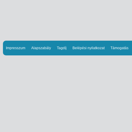
Impresszum
Alapszabály
Tagdíj
Belépési nyilatkozat
Támogatás