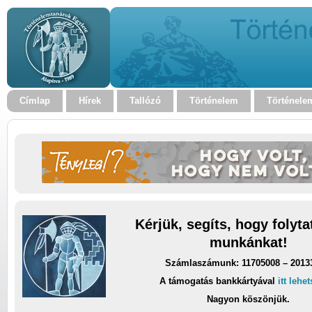
Címlap
Hírek
Tallózó
Történelem
Történele
Kérjük, segíts, hogy folyt
munkánkat!
Számlaszámunk: 11705008 – 2013
A támogatás bankkártyával
itt lehe
Nagyon köszönjük.