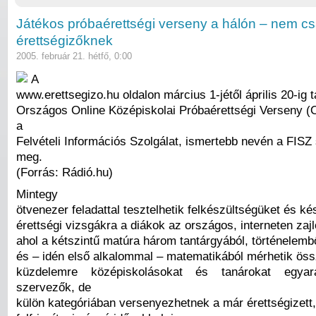
Játékos próbaérettségi verseny a hálón – nem c
érettségizőknek
2005. február 21. hétfő, 0:00
A
www.erettsegizo.hu oldalon március 1-jétől április 20-ig tar
Országos Online Középiskolai Próbaérettségi Verseny 
a
Felvételi Információs Szolgálat, ismertebb nevén a FISZ
meg.
(Forrás: Rádió.hu)
Mintegy
ötvenezer feladattal tesztelhetik felkészültségüket és k
érettségi vizsgákra a diákok az országos, interneten zaj
ahol a kétszintű matúra három tantárgyából, történelembő
és – idén első alkalommal – matematikából mérhetik öss
küzdelemre középiskolásokat és tanárokat egya
szervezők, de
külön kategóriában versenyezhetnek a már érettségizett,