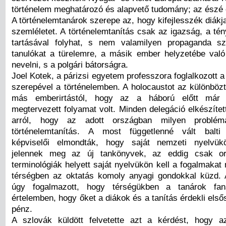
történelem meghatározó és alapvető tudomány; az észé é
A történelemtanárok szerepe az, hogy kifejlesszék diákja
szemléletet. A történelemtanítás csak az igazság, a tén
tartásával folyhat, s nem valamilyen propaganda sz
tanulókat a türelemre, a másik ember helyzetébe való 
nevelni, s a polgári bátorságra.
Joel Kotek, a párizsi egyetem professzora foglalkozott 
szerepével a történelemben. A holocaustot az különböz
más emberirtástól, hogy az a háború előtt már e
megtervezett folyamat volt. Minden delegáció elkészíte
arról, hogy az adott országban milyen problé
történelemtanítás. A most függetlenné vált balti
képviselői elmondták, hogy saját nemzeti nyelvük
jelennek meg az új tankönyvek, az eddig csak or
terminológiák helyett saját nyelvükön kell a fogalmakat 
térségben az oktatás komoly anyagi gondokkal küzd. A
úgy fogalmazott, hogy térségükben a tanárok fan
értelemben, hogy őket a diákok és a tanítás érdekli els
pénz.
A szlovák küldött felvetette azt a kérdést, hogy a