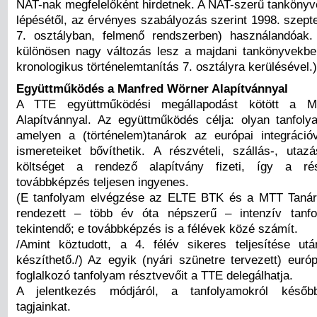
NAT-nak megfelelőként hirdetnek. A NAT-szerű tankönyv
lépésétől, az érvényes szabályozás szerint 1998. szept
7. osztályban, felmenő rendszerben) használandóak.
különösen nagy változás lesz a majdani tankönyvekb
kronologikus történelemtanítás 7. osztályra kerülésével.)
Együttműködés a Manfred Wörner Alapítvánnyal
A TTE együttműködési megállapodást kötött a M
Alapítvánnyal. Az együttműködés célja: olyan tanfol
amelyen a (történelem)tanárok az európai integráció
ismereteiket bővíthetik. A részvételi, szállás-, utaz
költséget a rendező alapítvány fizeti, így a ré
továbbképzés teljesen ingyenes.
(E tanfolyam elvégzése az ELTE BTK és a MTT Tanári
rendezett – több év óta népszerű – intenzív tanf
tekintendő; e továbbképzés is a félévek közé számít.
/Amint köztudott, a 4. félév sikeres teljesítése ut
készíthető./) Az egyik (nyári szünetre tervezett) európ
foglalkozó tanfolyam résztvevőit a TTE delegálhatja.
A jelentkezés módjáról, a tanfolyamokról később
tagjainkat.