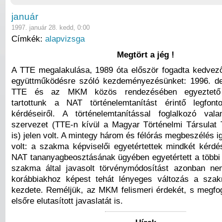
január
1997. január 28. kedd, 0:00
Címkék:
alapvizsga
Megtört a jég !
A TTE megalakulása, 1989 óta először fogadta kedve
együttműködésre szóló kezdeményezésünket: 1996. d
TTE és az MKM közös rendezésében egyeztető 
tartottunk a NAT történelemtanítást érintő legfont
kérdéseiről. A történelemtanítással foglalkozó vala
szervezet (TTE-n kívül a Magyar Történelmi Társulat 
is) jelen volt. A mintegy három és félórás megbeszélés
volt: a szakma képviselői egyetértettek mindkét kérdé
NAT tananyagbeosztásának ügyében egyetértett a többi 
szakma által javasolt törvénymódosítást azonban ne
korábbiakhoz képest tehát lényeges változás a szak
kezdete. Reméljük, az MKM felismeri érdekét, s megf
elsőre elutasított javaslatát is.