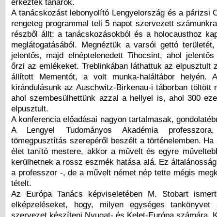
érkeztek tanárok.
A tanácskozást lebonyolító Lengyelország és a párizsi 
rengeteg programmal teli 5 napot szervezett számunkra
részből állt: a tanácskozásokból és a holocausthoz ka
meglátogatásából. Megnéztük a varsói gettó területét, 
jelentős, majd elnéptelenedett Tihocsint, ahol jelent
őrzi az emlékeket. Treblinkában láthattuk az elpusztult
állított Mementót, a volt munka-haláltábor helyén.
kirándulásunk az Auschwitz-Birkenau-i táborban töltött 
ahol szembesülhettünk azzal a hellyel is, ahol 300 ez
elpusztult.
A konferencia előadásai nagyon tartalmasak, gondolatéb
A Lengyel Tudományos Akadémia professzor
tömegpusztítás szerepéről beszélt a történelemben. Ha 
élet tanító mestere, akkor a művelt és egyre művelt
kerülhetnek a rossz eszmék hatása alá. Ez általánosság
a professzor -, de a művelt német nép tette mégis megk
tételt.
Az Európa Tanács képviseletében M. Stobart ismert
elképzeléseket, hogy, milyen egységes tankönyvet
szervezet készíteni Nyugat- és Kelet-Európa számára. Ki