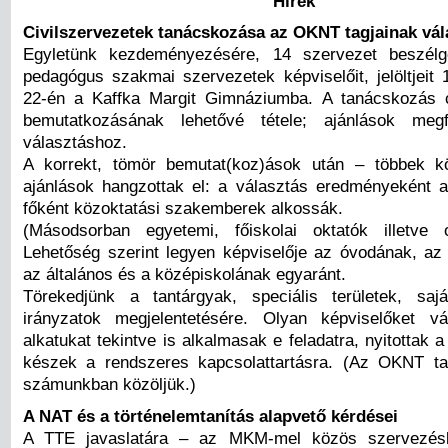
Hírek
Civilszervezetek tanácskozása az OKNT tagjainak vála
Egyletünk kezdeményezésére, 14 szervezet beszélg
pedagógus szakmai szervezetek képviselőit, jelöltjeit
22-én a Kaffka Margit Gimnáziumba. A tanácskozás cé
bemutatkozásának lehetővé tétele; ajánlások meg
választáshoz.
A korrekt, tömör bemutat(koz)ások után – többek kö
ajánlások hangzottak el: a választás eredményeként az 
főként közoktatási szakemberek alkossák.
(Másodsorban egyetemi, főiskolai oktatók illetve o
Lehetőség szerint legyen képviselője az óvodának, az 
az általános és a középiskolának egyaránt.
Törekedjünk a tantárgyak, speciális területek, saj
irányzatok megjelentetésére. Olyan képviselőket vá
alkatukat tekintve is alkalmasak e feladatra, nyitottak a 
készek a rendszeres kapcsolattartásra. (Az OKNT ta
számunkban közöljük.)
A NAT és a történelemtanítás alapvető kérdései
A TTE javaslatára – az MKM-mel közös szervezés