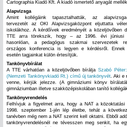
Cartographia Kiadó Kft. A kiadó ismertető anyagát mellék
Alapvizsga
Amint kollégáink tapasztalhatták, az alapvizsga
tervezetét az OKI Alapvizsgaközpont eljuttatta vél
iskolákhoz. A kérdőívek eredményét a közeljövőben d
TTE arra törekszik, hogy – az 1996. évi júniusi 
hasonlóan, a pedagógus szakmai szervezetek r
országos konferencia is legyen e kérdésről. Ennek
esetén tagjainkat külön értesítjük.
Tankönyvbírálat
A TTE várhatóan a közeljövőben bírálja
Szabó Péter:
(Nemzeti Tankönyvkiadó Rt.) című új tankönyvét
. Aki e
venne, kérjük jelezze. (A gimnáziumi könyv bírálat
gimnáziumban illetve szakközépiskolában tanító kollégá
Tankönyvrendelés
Felhívjuk a figyelmet arra, hogy a NAT a közoktatási 
1998. szeptember 1-jén lép életbe, tehát a követke
tanévben még nem a NAT szerint kell oktatni. Ebből ad
tankönyvrendelésnél ne tévesszen meg senkit, ha eg