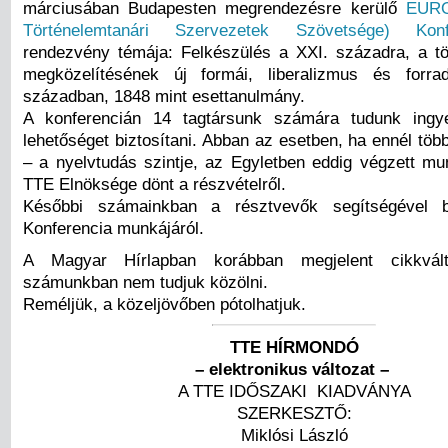
márciusában Budapesten megrendezésre kerülő
EURO
Történelemtanári Szervezetek Szövetsége) Konfe
rendezvény témája: Felkészülés a XXI. századra, a tö
megközelítésének új formái, liberalizmus és forr
században, 1848 mint esettanulmány.
A konferencián 14 tagtársunk számára tudunk ingye
lehetőséget biztosítani. Abban az esetben, ha ennél töb
– a nyelvtudás szintje, az Egyletben eddig végzett mu
TTE Elnöksége dönt a részvételről.
Későbbi számainkban a résztvevők segítségével 
Konferencia munkájáról.
A Magyar Hírlapban korábban megjelent cikkvál
számunkban nem tudjuk közölni.
Reméljük, a közeljövőben pótolhatjuk.
TTE HÍRMONDÓ
– elektronikus változat –
A TTE IDŐSZAKI KIADVÁNYA
SZERKESZTŐ:
Miklósi László