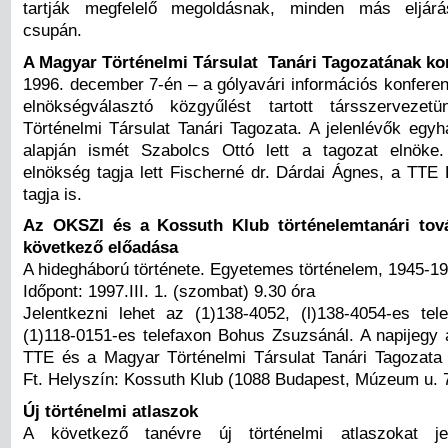
tartják megfelelő megoldásnak, minden más eljár
csupán.
A Magyar Történelmi Társulat Tanári Tagozatának ko
1996. december 7-én – a gólyavári információs konferen
elnökségválasztó közgyűlést tartott társszerveze
Történelmi Társulat Tanári Tagozata. A jelenlévők egy
alapján ismét Szabolcs Ottó lett a tagozat elnöke.
elnökség tagja lett Fischerné dr. Dárdai Ágnes, a TTE
tagja is.
Az OKSZI és a Kossuth Klub történelemtanári tov
következő előadása
A hidegháború története. Egyetemes történelem, 1945-19
Időpont: 1997.III. 1. (szombat) 9.30 óra
Jelentkezni lehet az (1)138-4052, (l)138-4054-es te
(1)118-0151-es telefaxon Bohus Zsuzsánál. A napijegy á
TTE és a Magyar Történelmi Társulat Tanári Tagozata 
Ft. Helyszín: Kossuth Klub (1088 Budapest, Múzeum u. 7
Új történelmi atlaszok
A következő tanévre új történelmi atlaszokat j