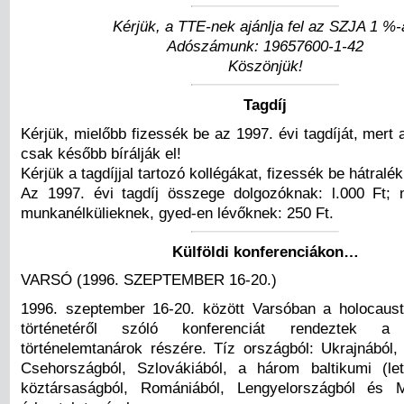
Kérjük, a TTE-nek ajánlja fel az SZJA 1 %-
Adószámunk: 19657600-1-42
Köszönjük!
Tagdíj
Kérjük, mielőbb fizessék be az 1997. évi tagdíját, mert 
csak később bírálják el!
Kérjük a tagdíjjal tartozó kollégákat, fizessék be hátralék
Az 1997. évi tagdíj összege dolgozóknak: l.000 Ft; 
munkanélkülieknek, gyed-en lévőknek: 250 Ft.
Külföldi konferenciákon…
VARSÓ (1996. SZEPTEMBER 16-20.)
1996. szeptember 16-20. között Varsóban a holocaust
történetéről szóló konferenciát rendeztek a 
történelemtanárok részére. Tíz országból: Ukrajnából, 
Csehországból, Szlovákiából, a három baltikumi (lett
köztársaságból, Romániából, Lengyelországból és M