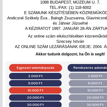
1088 BUDAPEST, MÚZEUM U. 7.
TEL./FAX: (1) 118-6002
E SZÁMUNK KÉSZÍTÉSÉBEN KÖZREMŰKÖD
Andicsné Székely Éva , Balogh Zsuzsanna, Glavinicsné
és Jáhner Józsefné
A KÉZIRATOT 1997. JANUÁR 28-ÁN ZÁRTUK
Az online szám elkészítésében közreműködö
Szecsey István
AZ ONLINE SZÁM LEZÁRÁSÁNAK IDEJE: 2004. ÁP
Akkor tudunk dolgozni, ha Ön is segít!