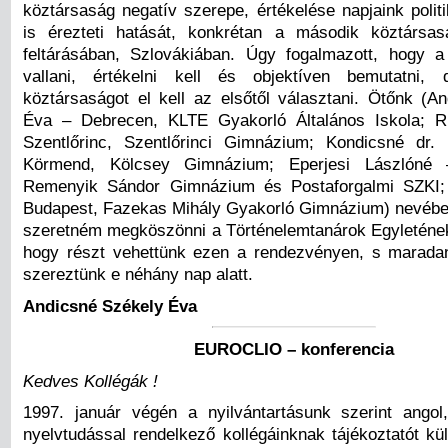
köztársaság negatív szerepe, értékelése napjaink polit
is érezteti hatását, konkrétan a második köztársas
feltárásában, Szlovákiában. Úgy fogalmazott, hogy a
vallani, értékelni kell és objektíven bemutatni, 
köztársaságot el kell az elsőtől választani. Ötőnk (A
Éva – Debrecen, KLTE Gyakorló Általános Iskola; R
Szentlőrinc, Szentlőrinci Gimnázium; Kondicsné dr
Körmend, Kölcsey Gimnázium; Eperjesi Lászlóné 
Remenyik Sándor Gimnázium és Postaforgalmi SZKI; 
Budapest, Fazekas Mihály Gyakorló Gimnázium) nevéb
szeretném megköszönni a Történelemtanárok Egyletének
hogy részt vehettünk ezen a rendezvényen, s marada
szereztünk e néhány nap alatt.
Andicsné Székely Éva
EUROCLIO – konferencia
Kedves Kollégák !
1997. január végén a nyilvántartásunk szerint angol, 
nyelvtudással rendelkező kollégáinknak tájékoztatót kü