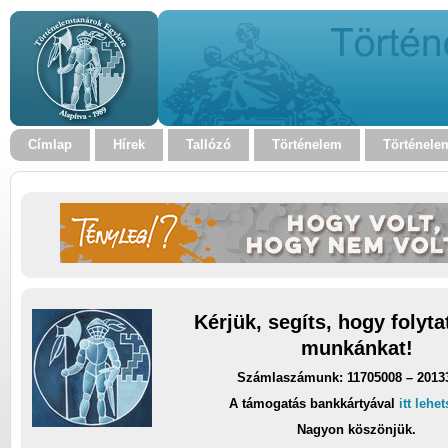
Címlap
Hírek
Tallózó
Történelem
Történele
Kérjük, segíts, hogy folyt
munkánkat!
Számlaszámunk: 11705008 – 2013
A támogatás bankkártyával
itt lehe
Nagyon köszönjük.