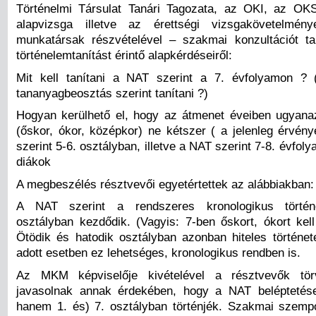
Történelmi Társulat Tanári Tagozata, az OKI, az OK
alapvizsga illetve az érettségi vizsgakövetelmény
munkatársak részvételével – szakmai konzultációt t
történelemtanítást érintő alapkérdéseiről:
Mit kell tanítani a NAT szerint a 7. évfolyamon ? 
tananyagbeosztás szerint tanítani ?)
Hogyan kerülhető el, hogy az átmenet éveiben ugyana
(őskor, ókor, középkor) ne kétszer ( a jelenleg érvén
szerint 5-6. osztályban, illetve a NAT szerint 7-8. évfoly
diákok
A megbeszélés résztvevői egyetértettek az alábbiakban:
A NAT szerint a rendszeres kronologikus történe
osztályban kezdődik. (Vagyis: 7-ben őskort, ókort kell
Ötödik és hatodik osztályban azonban hiteles történet
adott esetben ez lehetséges, kronologikus rendben is.
Az MKM képviselője kivételével a résztvevők tör
javasolnak annak érdekében, hogy a NAT beléptetése
hanem 1. és) 7. osztályban történjék. Szakmai szemp