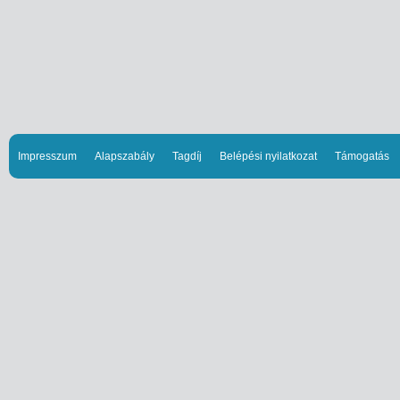
Impresszum
Alapszabály
Tagdíj
Belépési nyilatkozat
Támogatás