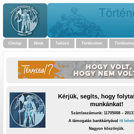
Címlap
Hírek
Tallózó
Történelem
Történele
Kérjük, segíts, hogy folyt
munkánkat!
Számlaszámunk: 11705008 – 2013
A támogatás bankkártyával
itt lehe
Nagyon köszönjük.