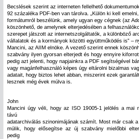
Becslések szerint az interneten fellelhető dokumentumo
92 százaléka PDF-ben van tárolva. „Külön ki kell emelni
formátumról beszélünk, amely ugyan egy cégnek (az Ad
köszönhető, de amelynek elterjedésében a felhasználóko
szerepet játszott az internetszolgáltatók, a különböző ar
vállalatok és a kormányok közötti együttműködés is” – n
Mancini, az AIIM elnöke. A vezető szerint ennek köszönh
szabvány ilyen gyorsan elterjedt és hogy ennyire kiforrot
pedig azt jelenti, hogy napjainkra a PDF segítségével bá
vagy magánfelhasználó képes úgy eltárolni bizalmas va
adatait, hogy biztos lehet abban, miszerint ezek garantá
lesznek még évek múlva is.
John
Mancini úgy véli, hogy az ISO 19005-1 jelölés a mai 
távú
adatarchiválás szinonimájának számít. Most már csak a
múlik, hogy elősegítse az új szabvány mielőbbi elte
pedig