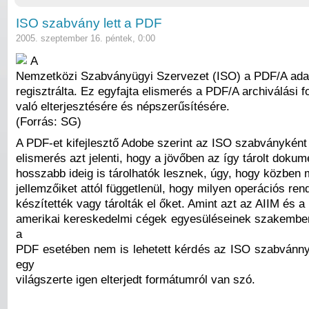
ISO szabvány lett a PDF
2005. szeptember 16. péntek, 0:00
A
Nemzetközi Szabványügyi Szervezet (ISO) a PDF/A ada
regisztrálta. Ez egyfajta elismerés a PDF/A archiválási
való elterjesztésére és népszerűsítésére.
(Forrás: SG)
A PDF-et kifejlesztő Adobe szerint az ISO szabványként
elismerés azt jelenti, hogy a jövőben az így tárolt dok
hosszabb ideig is tárolhatók lesznek, úgy, hogy közben 
jellemzőiket attól függetlenül, hogy milyen operációs rend
készítették vagy tárolták el őket. Amint azt az AIIM és 
amerikai kereskedelmi cégek egyesüléseinek szakemberei
a
PDF esetében nem is lehetett kérdés az ISO szabvánny
egy
világszerte igen elterjedt formátumról van szó.